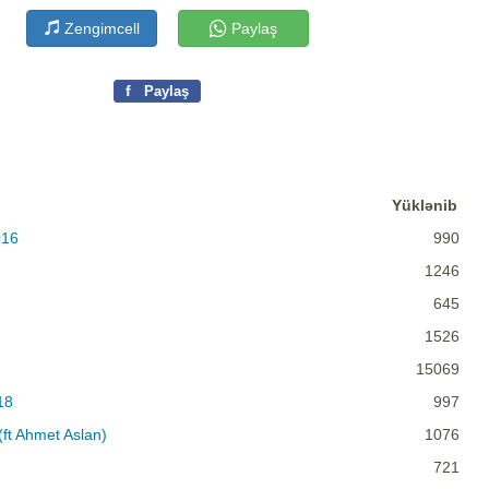
Zengimcell
Paylaş
f
Paylaş
Yüklənib
016
990
1246
645
1526
15069
18
997
ft Ahmet Aslan)
1076
721