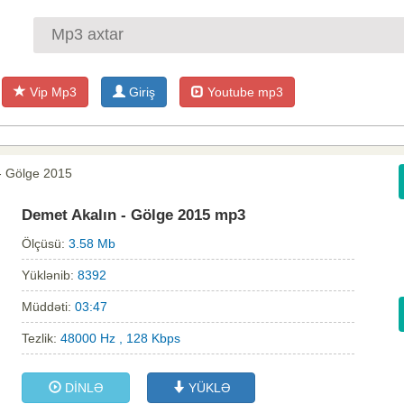
Vip Mp3
Giriş
Youtube mp3
- Gölge 2015
Demet Akalın - Gölge 2015 mp3
Ölçüsü:
3.58 Mb
Yüklənib:
8392
Müddəti:
03:47
Tezlik:
48000 Hz , 128 Kbps
DİNLƏ
YÜKLƏ