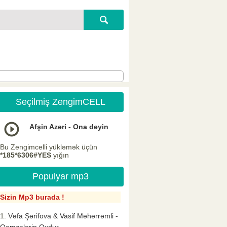
Seçilmiş ZengimCELL
Afşin Azəri - Ona deyin
Bu Zengimcelli yükləmək üçün
*185*6306#YES
yığın
Populyar mp3
Sizin Mp3 burada !
Vəfa Şərifova & Vasif Məhərrəmli -