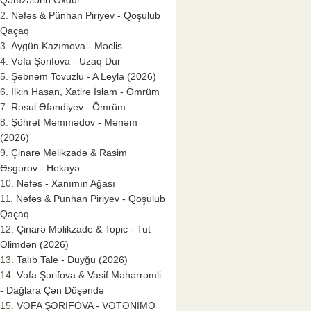
Qəmzələrin Oxdur
Nəfəs & Pünhan Piriyev - Qoşulub
Qaçaq
Aygün Kazımova - Məclis
Vəfa Şərifova - Uzaq Dur
Şəbnəm Tovuzlu - A Leyla (2026)
İlkin Hasan, Xatirə İslam - Ömrüm
Rəsul Əfəndiyev - Ömrüm
Şöhrət Məmmədov - Mənəm
(2026)
Çinarə Məlikzadə & Rasim
Əsgərov - Hekayə
Nəfəs - Xanımın Ağası
Nəfəs & Punhan Piriyev - Qoşulub
Qaçaq
Çinarə Məlikzade & Topic - Tut
Əlimdən (2026)
Talıb Tale - Duyğu (2026)
Vəfa Şərifova & Vasif Məhərrəmli
- Dağlara Çən Düşəndə
VƏFA ŞƏRİFOVA - VƏTƏNİMƏ