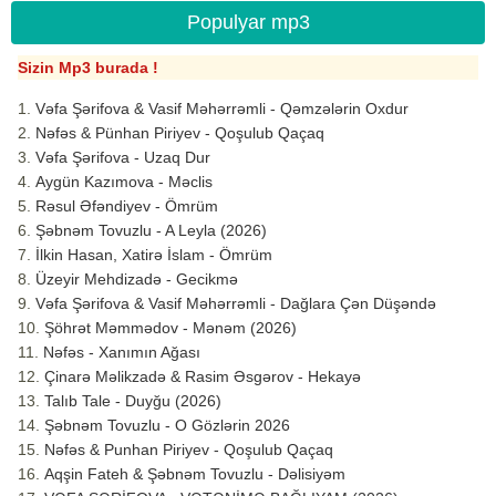
Populyar mp3
Sizin Mp3 burada !
Vəfa Şərifova & Vasif Məhərrəmli - Qəmzələrin Oxdur
Nəfəs & Pünhan Piriyev - Qoşulub Qaçaq
Vəfa Şərifova - Uzaq Dur
Aygün Kazımova - Məclis
Rəsul Əfəndiyev - Ömrüm
Şəbnəm Tovuzlu - A Leyla (2026)
İlkin Hasan, Xatirə İslam - Ömrüm
Üzeyir Mehdizadə - Gecikmə
Vəfa Şərifova & Vasif Məhərrəmli - Dağlara Çən Düşəndə
Şöhrət Məmmədov - Mənəm (2026)
Nəfəs - Xanımın Ağası
Çinarə Məlikzadə & Rasim Əsgərov - Hekayə
Talıb Tale - Duyğu (2026)
Şəbnəm Tovuzlu - O Gözlərin 2026
Nəfəs & Punhan Piriyev - Qoşulub Qaçaq
Aqşin Fateh & Şəbnəm Tovuzlu - Dəlisiyəm