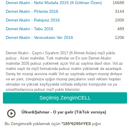
Demet Akalın - Nefsi Müdafa 2015 (ft Gökhan Özen)
16688
Demet Akalın - Pirlanta 2016
3144
Demet Akalın - Rakipsiz 2016
1000
Demet Akalın - Tabu 2016
489
Demet Akalın - Vereceksen Ver 2016
1206
Demet Akalın - Çeşm-i Siyahım 2017 (ft Ahmet Aslan) mp3 yüklə
pulsuz , Azeri mahnilar, Turk mahnilar ve En son Demet Akalın
mahnilar 2026 pulsuz yuklemek üçün Vol.az saytina daxil olun. Vol.az
mahni sayti ilə mp3 formatında pulsuz mahnı yükləmək də asanlaşdı.
Geniş bir musiqi arxivinə malik Vol.az saytinda onlayn musiqi dinləyə
və ən yeni, zövqünüzə uyğun musiqi parçalarını səsli reklam loqoları
olmadan və yüksək keyfiyyətdə istifadə etdiyiniz kompyuter və ya
smartfonlarınıza pulsuz mp3 yukle bilərsiniz.
Seçilmiş ZengimCELL
Ülkər&Şahmar - O yar gəlir (TikTok versiya)
Bu Zengimcelli yükləmək üçün
*185*6295#YES
yığın