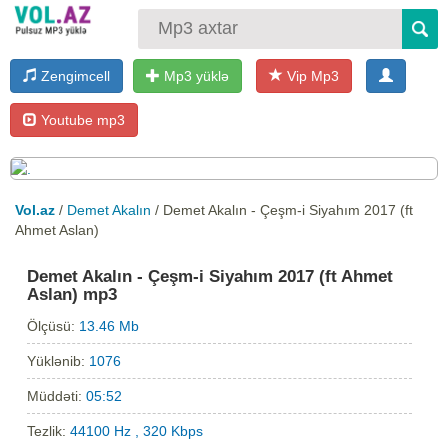
Zengimcell
Mp3 yüklə
Vip Mp3
Youtube mp3
Vol.az
/
Demet Akalın
/ Demet Akalın - Çeşm-i Siyahım 2017 (ft
Ahmet Aslan)
Demet Akalın - Çeşm-i Siyahım 2017 (ft Ahmet
Aslan) mp3
Ölçüsü:
13.46 Mb
Yüklənib:
1076
Müddəti:
05:52
Tezlik:
44100 Hz , 320 Kbps