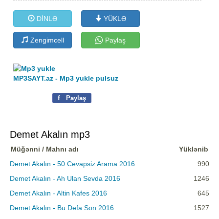
DİNLƏ
YÜKLƏ
Zengimcell
Paylaş
MP3SAYT.az - Mp3 yukle pulsuz
f
Paylaş
Demet Akalın mp3
Müğənni / Mahnı adı
Yüklənib
Demet Akalın - 50 Cevapsiz Arama 2016
990
Demet Akalın - Ah Ulan Sevda 2016
1246
Demet Akalın - Altin Kafes 2016
645
Demet Akalın - Bu Defa Son 2016
1527