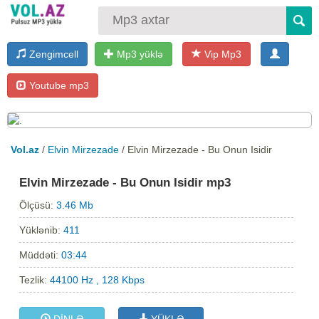
Zengimcell
Mp3 yüklə
Vip Mp3
Youtube mp3
Vol.az
/
Elvin Mirzezade
/ Elvin Mirzezade - Bu Onun Isidir
Elvin Mirzezade - Bu Onun Isidir mp3
Ölçüsü:
3.46 Mb
Yüklənib:
411
Müddəti:
03:44
Tezlik:
44100 Hz , 128 Kbps
DİNLƏ
YÜKLƏ