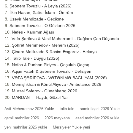
Şəbnəm Tovuzlu - A Leyla (2026)
İlkin Hasan, Xatirə İslam - Ömrüm
Üzeyir Mehdizadə - Gecikmə
Şəbnəm Tovuzlu - O Gözlərin 2026
Nəfəs - Xanımın Ağası
Vəfa Şərifova & Vasif Məhərrəmli - Dağlara Çən Düşəndə
Şöhrət Məmmədov - Mənəm (2026)
Çinarə Məlikzadə & Rasim Əsgərov - Hekayə
Talıb Tale - Duyğu (2026)
Nəfəs & Punhan Piriyev - Qoşulub Qaçaq
Aqşin Fateh & Şəbnəm Tovuzlu - Dəlisiyəm
VƏFA ŞƏRİFOVA - VƏTƏNİMƏ BAĞLIYAM (2026)
Memişhkhan & Könül Aliyeva - Ambulance 2026
Mürsəl Səfərov - Günahkarıq 2026
MARDAN — Haydı, Gözəl Yar
Asif Meherremov 2026 Yukle
talib tale
samir ilqarli 2026 Yukle
qemli mahnilar 2026
2026 meyxana
azeri mahnilar 2026 yukle
yeni mahnilar 2026 yukle
Mərsiyələr Yüklə yeni