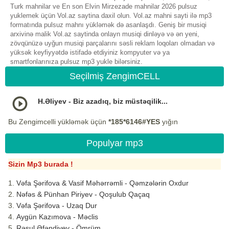
Turk mahnilar ve En son Elvin Mirzezade mahnilar 2026 pulsuz
yuklemek üçün Vol.az saytina daxil olun. Vol.az mahni sayti ilə mp3
formatında pulsuz mahnı yükləmək də asanlaşdı. Geniş bir musiqi
arxivinə malik Vol.az saytinda onlayn musiqi dinləyə və ən yeni,
zövqünüzə uyğun musiqi parçalarını səsli reklam loqoları olmadan və
yüksək keyfiyyətdə istifadə etdiyiniz kompyuter və ya
smartfonlarınıza pulsuz mp3 yukle bilərsiniz.
Seçilmiş ZengimCELL
H.Əliyev - Biz azadıq, biz müstəqilik...
Bu Zengimcelli yükləmək üçün
*185*6146#YES
yığın
Populyar mp3
Sizin Mp3 burada !
Vəfa Şərifova & Vasif Məhərrəmli - Qəmzələrin Oxdur
Nəfəs & Pünhan Piriyev - Qoşulub Qaçaq
Vəfa Şərifova - Uzaq Dur
Aygün Kazımova - Məclis
Rəsul Əfəndiyev - Ömrüm