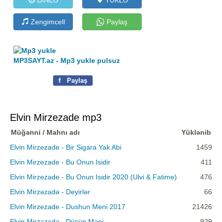
Zengimcell
Paylaş
MP3SAYT.az - Mp3 yukle pulsuz
f
Paylaş
Elvin Mirzezade mp3
Müğənni / Mahnı adı
Yüklənib
Elvin Mirzezade - Bir Sigara Yak Abi
1459
Elvin Mirzezade - Bu Onun Isidir
411
Elvin Mirzezade - Bu Onun Isidir 2020 (Ulvi & Fatime)
476
Elvin Mirzəzadə - Deyirlər
66
Elvin Mirzezade - Dushun Meni 2017
21426
Elvin Mirzəzadə - Düşün Məni
929