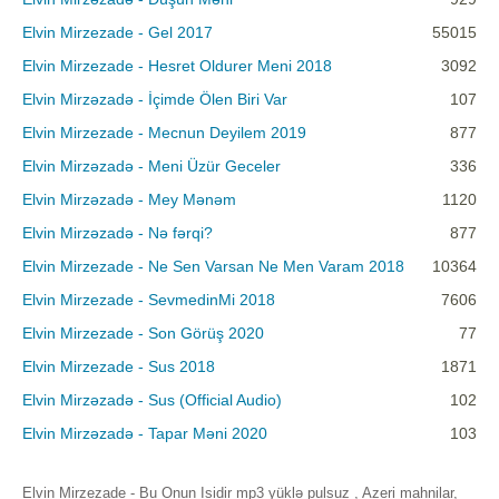
Elvin Mirzezade - Gel 2017
55015
Elvin Mirzezade - Hesret Oldurer Meni 2018
3092
Elvin Mirzəzadə - İçimde Ölen Biri Var
107
Elvin Mirzezade - Mecnun Deyilem 2019
877
Elvin Mirzəzadə - Meni Üzür Geceler
336
Elvin Mirzəzadə - Mey Mənəm
1120
Elvin Mirzəzadə - Nə fərqi?
877
Elvin Mirzezade - Ne Sen Varsan Ne Men Varam 2018
10364
Elvin Mirzezade - SevmedinMi 2018
7606
Elvin Mirzezade - Son Görüş 2020
77
Elvin Mirzezade - Sus 2018
1871
Elvin Mirzəzadə - Sus (Official Audio)
102
Elvin Mirzəzadə - Tapar Məni 2020
103
Elvin Mirzezade - Bu Onun Isidir mp3 yüklə pulsuz , Azeri mahnilar,