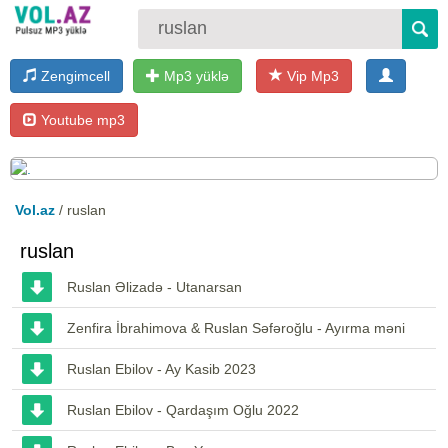
Zengimcell
Mp3 yüklə
Vip Mp3
Youtube mp3
Vol.az
/ ruslan
ruslan
Ruslan Əlizadə - Utanarsan
Zenfira İbrahimova & Ruslan Səfəroğlu - Ayırma məni
Ruslan Ebilov - Ay Kasib 2023
Ruslan Ebilov - Qardaşım Oğlu 2022