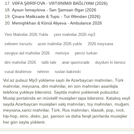
VƏFA ŞƏRİFOVA - VƏTƏNİMƏ BAĞLIYAM (2026)
Aysun İsmayılova - Sən Şamsan Əgər (2026
Çinarə Məlikzade & Topic - Tut Əlimdən (2026)
Memişhkhan & Könül Aliyeva - Ambulance 2026
Yeni Mahnilar 2026 Yukle
yeni mahnilar 2026 mp3
sebnem tovuzlu
azeri mahnilar 2026 yukle
2026 meyxana
sevgiye aid mahnilar 2026
mersiye
perviz turkan
dini mahnilar 2026
talib tale
anar qasimzade
duydum ki bensiz
vusal ibrahimov
tehmin
ruslan bakinski
Vol.az pulsuz Mp3 yükləmə saytı ilə Azərbaycan mahnıları, Türk
mahnılar, meyxana, dini mahnilar, en son mahnıları asanliqla
telefona yukleye bilersiniz. Saytda mahni yuklemek pulsuzdur.
Musiqi portalında ən müxtəlif musiqiləri tapa bilərsiniz. Kataloq xeyli
sayda Azərbaycan musiqiləri xalq mahnıları, toy mahnıları, muğam,
meyxana,xarici mahnilar, Türk, Rus mahnıları, klassik, pop, rock,
hip-hop, etno, disko, jaz, şanson və daha fərqli janrlarda musiqilər
hər gün sayta yüklənir.