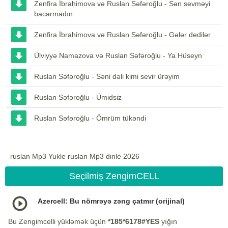
Zenfira İbrahimova və Ruslan Səfəroğlu - Sən sevməyi
bacarmadın
Zenfira İbrahimova və Ruslan Səfəroğlu - Gələr dedilər
Ülviyyə Namazova və Ruslan Səfəroğlu - Ya Hüseyn
Ruslan Səfəroğlu - Səni dəli kimi sevir ürəyim
Ruslan Səfəroğlu - Ümidsiz
Ruslan Səfəroğlu - Ömrüm tükəndi
ruslan Mp3 Yukle ruslan Mp3 dinle 2026
Seçilmiş ZengimCELL
Azercell: Bu nömrəyə zəng çatmır (orijinal)
Bu Zengimcelli yükləmək üçün
*185*6178#YES
yığın