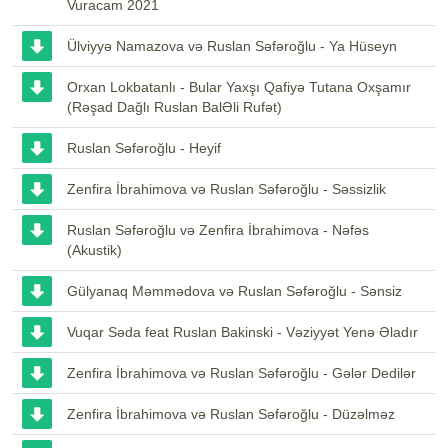
Vuracam 2021
Ülviyyə Namazova və Ruslan Səfəroğlu - Ya Hüseyn
Orxan Lokbatanlı - Bular Yaxşı Qafiyə Tutana Oxşamır
(Rəşad Dağlı Ruslan BalƏli Rufət)
Ruslan Səfəroğlu - Heyif
Zenfira İbrahimova və Ruslan Səfəroğlu - Səssizlik
Ruslan Səfəroğlu və Zenfira İbrahimova - Nəfəs
(Akustik)
Gülyanaq Məmmədova və Ruslan Səfəroğlu - Sənsiz
Vuqar Səda feat Ruslan Bakinski - Vəziyyət Yenə Əladır
Zenfira İbrahimova və Ruslan Səfəroğlu - Gələr Dedilər
Zenfira İbrahimova və Ruslan Səfəroğlu - Düzəlməz