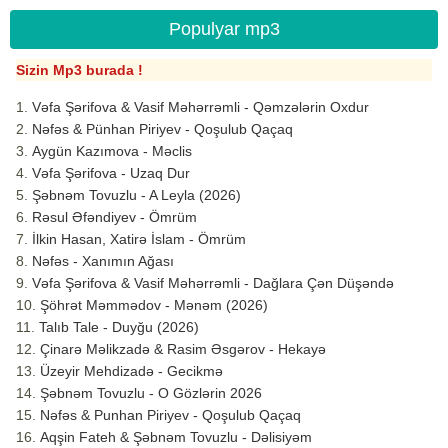
Populyar mp3
Sizin Mp3 burada !
Vəfa Şərifova & Vasif Məhərrəmli - Qəmzələrin Oxdur
Nəfəs & Pünhan Piriyev - Qoşulub Qaçaq
Aygün Kazımova - Məclis
Vəfa Şərifova - Uzaq Dur
Şəbnəm Tovuzlu - A Leyla (2026)
Rəsul Əfəndiyev - Ömrüm
İlkin Hasan, Xatirə İslam - Ömrüm
Nəfəs - Xanımın Ağası
Vəfa Şərifova & Vasif Məhərrəmli - Dağlara Çən Düşəndə
Şöhrət Məmmədov - Mənəm (2026)
Talıb Tale - Duyğu (2026)
Çinarə Məlikzadə & Rasim Əsgərov - Hekayə
Üzeyir Mehdizadə - Gecikmə
Şəbnəm Tovuzlu - O Gözlərin 2026
Nəfəs & Punhan Piriyev - Qoşulub Qaçaq
Aqşin Fateh & Şəbnəm Tovuzlu - Dəlisiyəm