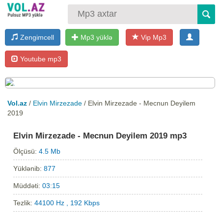
Zengimcell
Mp3 yüklə
Vip Mp3
Youtube mp3
Vol.az
/
Elvin Mirzezade
/ Elvin Mirzezade - Mecnun Deyilem
2019
Elvin Mirzezade - Mecnun Deyilem 2019 mp3
Ölçüsü:
4.5 Mb
Yüklənib:
877
Müddəti:
03:15
Tezlik:
44100 Hz , 192 Kbps