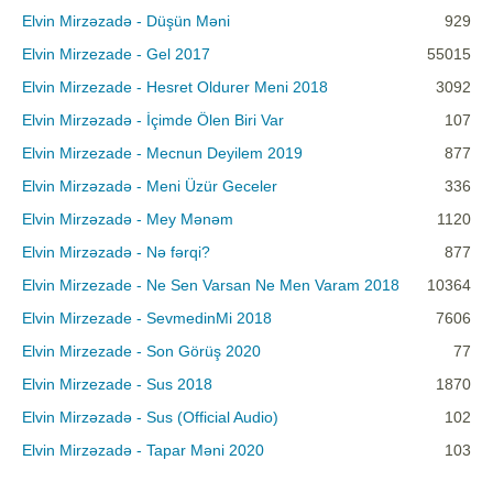
Elvin Mirzəzadə - Düşün Məni
929
Elvin Mirzezade - Gel 2017
55015
Elvin Mirzezade - Hesret Oldurer Meni 2018
3092
Elvin Mirzəzadə - İçimde Ölen Biri Var
107
Elvin Mirzezade - Mecnun Deyilem 2019
877
Elvin Mirzəzadə - Meni Üzür Geceler
336
Elvin Mirzəzadə - Mey Mənəm
1120
Elvin Mirzəzadə - Nə fərqi?
877
Elvin Mirzezade - Ne Sen Varsan Ne Men Varam 2018
10364
Elvin Mirzezade - SevmedinMi 2018
7606
Elvin Mirzezade - Son Görüş 2020
77
Elvin Mirzezade - Sus 2018
1870
Elvin Mirzəzadə - Sus (Official Audio)
102
Elvin Mirzəzadə - Tapar Məni 2020
103