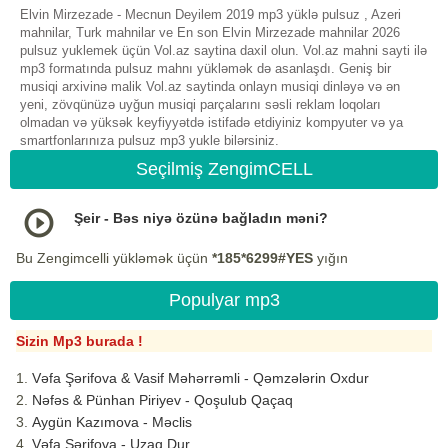
Elvin Mirzezade - Mecnun Deyilem 2019 mp3 yüklə pulsuz , Azeri
mahnilar, Turk mahnilar ve En son Elvin Mirzezade mahnilar 2026
pulsuz yuklemek üçün Vol.az saytina daxil olun. Vol.az mahni sayti ilə
mp3 formatında pulsuz mahnı yükləmək də asanlaşdı. Geniş bir
musiqi arxivinə malik Vol.az saytinda onlayn musiqi dinləyə və ən
yeni, zövqünüzə uyğun musiqi parçalarını səsli reklam loqoları
olmadan və yüksək keyfiyyətdə istifadə etdiyiniz kompyuter və ya
smartfonlarınıza pulsuz mp3 yukle bilərsiniz.
Seçilmiş ZengimCELL
Şeir - Bəs niyə özünə bağladın məni?
Bu Zengimcelli yükləmək üçün
*185*6299#YES
yığın
Populyar mp3
Sizin Mp3 burada !
Vəfa Şərifova & Vasif Məhərrəmli - Qəmzələrin Oxdur
Nəfəs & Pünhan Piriyev - Qoşulub Qaçaq
Aygün Kazımova - Məclis
Vəfa Şərifova - Uzaq Dur