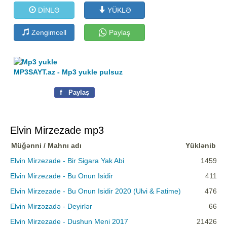
DİNLƏ
YÜKLƏ
Zengimcell
Paylaş
MP3SAYT.az - Mp3 yukle pulsuz
f
Paylaş
Elvin Mirzezade mp3
Müğənni / Mahnı adı
Yüklənib
Elvin Mirzezade - Bir Sigara Yak Abi
1459
Elvin Mirzezade - Bu Onun Isidir
411
Elvin Mirzezade - Bu Onun Isidir 2020 (Ulvi & Fatime)
476
Elvin Mirzəzadə - Deyirlər
66
Elvin Mirzezade - Dushun Meni 2017
21426