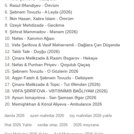
Rəsul Əfəndiyev - Ömrüm
Şəbnəm Tovuzlu - A Leyla (2026)
İlkin Hasan, Xatirə İslam - Ömrüm
Üzeyir Mehdizadə - Gecikmə
Şöhrət Məmmədov - Mənəm (2026)
Nəfəs - Xanımın Ağası
Vəfa Şərifova & Vasif Məhərrəmli - Dağlara Çən Düşəndə
Talıb Tale - Duyğu (2026)
Çinarə Məlikzadə & Rasim Əsgərov - Hekayə
Nəfəs & Punhan Piriyev - Qoşulub Qaçaq
Şəbnəm Tovuzlu - O Gözlərin 2026
Aqşin Fateh & Şəbnəm Tovuzlu - Dəlisiyəm
Çinarə Məlikzade & Topic - Tut Əlimdən (2026)
VƏFA ŞƏRİFOVA - VƏTƏNİMƏ BAĞLIYAM (2026)
Aysun İsmayılova - Sən Şamsan Əgər (2026
Memişhkhan & Könül Aliyeva - Ambulance 2026
damla 2026
azeri mahnilar 2026
toy mahnilari 2026 yukle
Ifrat 2026 Yukle
serdar ortac 2026
2026 meyxana