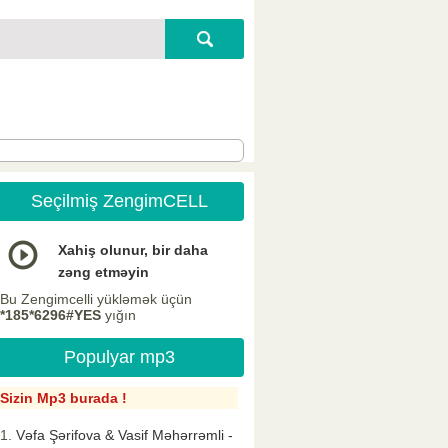
Seçilmiş ZengimCELL
Xahiş olunur, bir daha
zəng etməyin
Bu Zengimcelli yükləmək üçün
*185*6296#YES
yığın
Populyar mp3
Sizin Mp3 burada !
Vəfa Şərifova & Vasif Məhərrəmli -