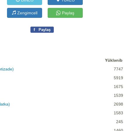
DİNLƏ
YÜKLƏ
Zengimcell
Paylaş
f
Paylaş
Yüklənib
etizade)
7747
5919
1675
1539
latka)
2698
1583
245
1460