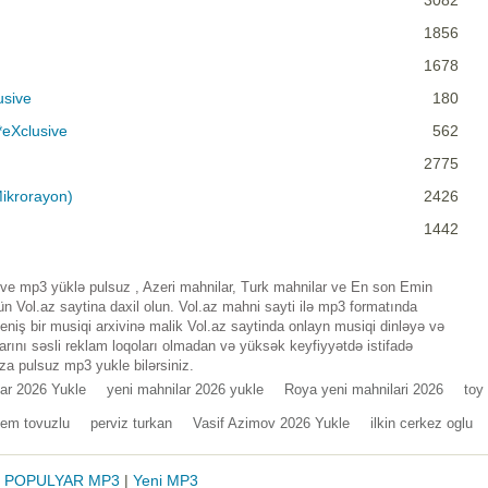
3082
1856
1678
usive
180
*eXclusive
562
2775
Mikrorayon)
2426
1442
e mp3 yüklə pulsuz , Azeri mahnilar, Turk mahnilar ve En son Emin
 Vol.az saytina daxil olun. Vol.az mahni sayti ilə mp3 formatında
iş bir musiqi arxivinə malik Vol.az saytinda onlayn musiqi dinləyə və
rını səsli reklam loqoları olmadan və yüksək keyfiyyətdə istifadə
za pulsuz mp3 yukle bilərsiniz.
ar 2026 Yukle
yeni mahnilar 2026 yukle
Roya yeni mahnilari 2026
toy
em tovuzlu
perviz turkan
Vasif Azimov 2026 Yukle
ilkin cerkez oglu
|
POPULYAR MP3
|
Yeni MP3