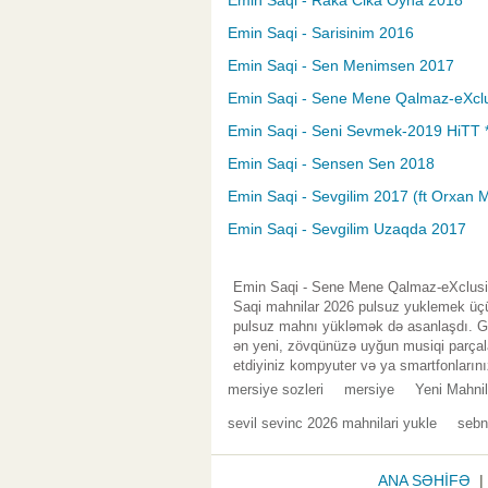
Emin Saqi - Raka Cika Oyna 2018
Emin Saqi - Sarisinim 2016
Emin Saqi - Sen Menimsen 2017
Emin Saqi - Sene Mene Qalmaz-eXcl
Emin Saqi - Seni Sevmek-2019 HiTT 
Emin Saqi - Sensen Sen 2018
Emin Saqi - Sevgilim 2017 (ft Orxan 
Emin Saqi - Sevgilim Uzaqda 2017
Emin Saqi - Sene Mene Qalmaz-eXclusiv
Saqi mahnilar 2026 pulsuz yuklemek üçün
pulsuz mahnı yükləmək də asanlaşdı. Gen
ən yeni, zövqünüzə uyğun musiqi parçala
etdiyiniz kompyuter və ya smartfonlarını
mersiye sozleri
mersiye
Yeni Mahnil
sevil sevinc 2026 mahnilari yukle
sebn
ANA SƏHİFƏ