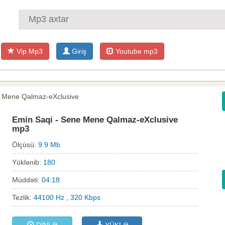
Vip Mp3
Giriş
Youtube mp3
e Mene Qalmaz-eXclusive
Emin Saqi - Sene Mene Qalmaz-eXclusive
mp3
Ölçüsü:
9.9 Mb
Yüklənib:
180
Müddəti:
04:18
Tezlik:
44100 Hz , 320 Kbps