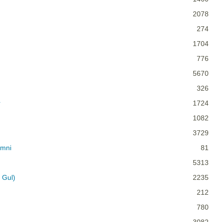
2078
274
1704
776
5670
326
r
1724
1082
3729
imni
81
5313
 Gul)
2235
212
780