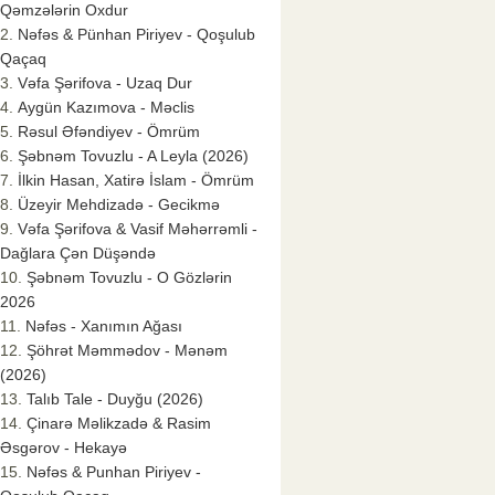
Qəmzələrin Oxdur
Nəfəs & Pünhan Piriyev - Qoşulub
Qaçaq
Vəfa Şərifova - Uzaq Dur
Aygün Kazımova - Məclis
Rəsul Əfəndiyev - Ömrüm
Şəbnəm Tovuzlu - A Leyla (2026)
İlkin Hasan, Xatirə İslam - Ömrüm
Üzeyir Mehdizadə - Gecikmə
Vəfa Şərifova & Vasif Məhərrəmli -
Dağlara Çən Düşəndə
Şəbnəm Tovuzlu - O Gözlərin
2026
Nəfəs - Xanımın Ağası
Şöhrət Məmmədov - Mənəm
(2026)
Talıb Tale - Duyğu (2026)
Çinarə Məlikzadə & Rasim
Əsgərov - Hekayə
Nəfəs & Punhan Piriyev -