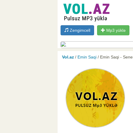
Zengimcell
Mp3 yüklə
Vol.az
/
Emin Saqi
/ Emin Saqi - Sen