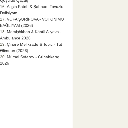
Qoşulub Qaçaq
Aqşin Fateh & Şəbnəm Tovuzlu -
Dəlisiyəm
VƏFA ŞƏRİFOVA - VƏTƏNİMƏ
BAĞLIYAM (2026)
Memişhkhan & Könül Aliyeva -
Ambulance 2026
Çinarə Məlikzade & Topic - Tut
Əlimdən (2026)
Mürsəl Səfərov - Günahkarıq
2026