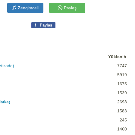
Zengimcell
Paylaş
f
Paylaş
Yüklənib
etizade)
7747
5919
1675
1539
latka)
2698
1583
245
1460