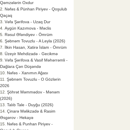
Qəmzələrin Oxdur
Nəfəs & Pünhan Piriyev - Qoşulub
Qaçaq
Vəfa Şərifova - Uzaq Dur
Aygün Kazımova - Məclis
Rəsul Əfəndiyev - Ömrüm
Şəbnəm Tovuzlu - A Leyla (2026)
İlkin Hasan, Xatirə İslam - Ömrüm
Üzeyir Mehdizadə - Gecikmə
Vəfa Şərifova & Vasif Məhərrəmli -
Dağlara Çən Düşəndə
Nəfəs - Xanımın Ağası
Şəbnəm Tovuzlu - O Gözlərin
2026
Şöhrət Məmmədov - Mənəm
(2026)
Talıb Tale - Duyğu (2026)
Çinarə Məlikzadə & Rasim
Əsgərov - Hekayə
Nəfəs & Punhan Piriyev -