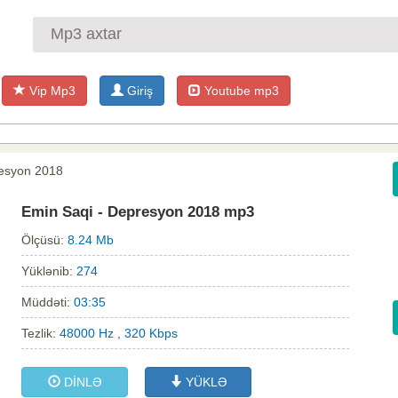
Vip Mp3
Giriş
Youtube mp3
resyon 2018
Emin Saqi - Depresyon 2018 mp3
Ölçüsü:
8.24 Mb
Yüklənib:
274
Müddəti:
03:35
Tezlik:
48000 Hz , 320 Kbps
DİNLƏ
YÜKLƏ