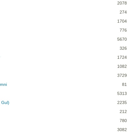
2078
274
1704
776
5670
326
r
1724
1082
3729
imni
81
5313
 Gul)
2235
212
780
3082