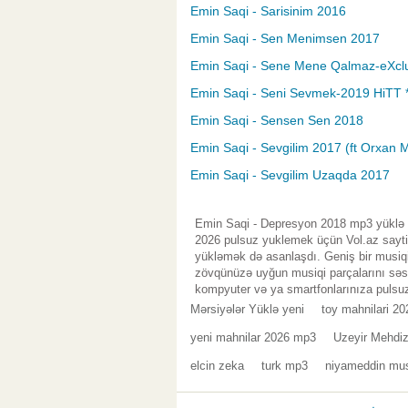
Emin Saqi - Sarisinim 2016
Emin Saqi - Sen Menimsen 2017
Emin Saqi - Sene Mene Qalmaz-eXcl
Emin Saqi - Seni Sevmek-2019 HiTT 
Emin Saqi - Sensen Sen 2018
Emin Saqi - Sevgilim 2017 (ft Orxan 
Emin Saqi - Sevgilim Uzaqda 2017
Emin Saqi - Depresyon 2018 mp3 yüklə p
2026 pulsuz yuklemek üçün Vol.az saytin
yükləmək də asanlaşdı. Geniş bir musiqi
zövqünüzə uyğun musiqi parçalarını səsl
kompyuter və ya smartfonlarınıza pulsuz
Mərsiyələr Yüklə yeni
toy mahnilari 20
yeni mahnilar 2026 mp3
Uzeyir Mehdi
elcin zeka
turk mp3
niyameddin mu