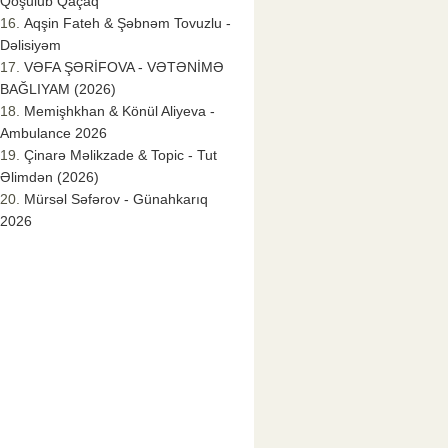
Qoşulub Qaçaq
Aqşin Fateh & Şəbnəm Tovuzlu -
Dəlisiyəm
VƏFA ŞƏRİFOVA - VƏTƏNİMƏ
BAĞLIYAM (2026)
Memişhkhan & Könül Aliyeva -
Ambulance 2026
Çinarə Məlikzade & Topic - Tut
Əlimdən (2026)
Mürsəl Səfərov - Günahkarıq
2026