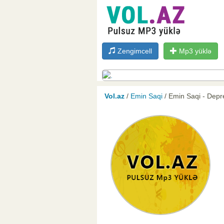
Zengimcell
Mp3 yüklə
Vol.az
/
Emin Saqi
/ Emin Saqi - Dep