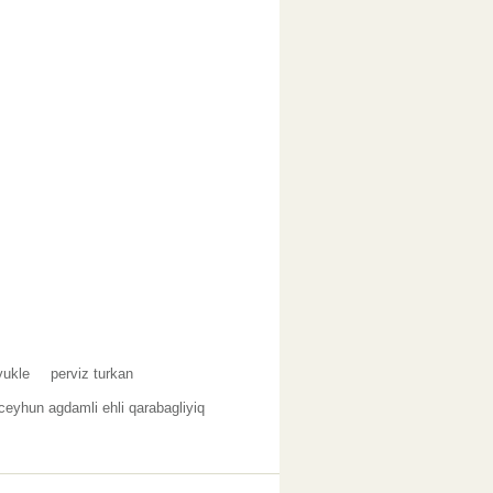
yukle
perviz turkan
ceyhun agdamli ehli qarabagliyiq