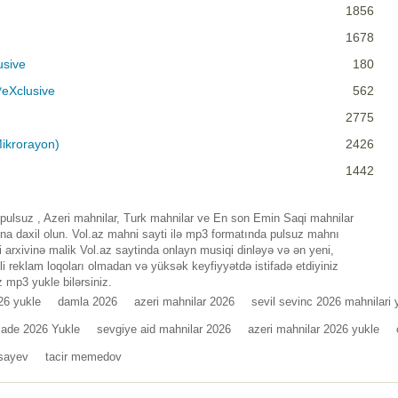
1856
1678
usive
180
*eXclusive
562
2775
Mikrorayon)
2426
1442
ulsuz , Azeri mahnilar, Turk mahnilar ve En son Emin Saqi mahnilar
a daxil olun. Vol.az mahni sayti ilə mp3 formatında pulsuz mahnı
 arxivinə malik Vol.az saytinda onlayn musiqi dinləyə və ən yeni,
i reklam loqoları olmadan və yüksək keyfiyyətdə istifadə etdiyiniz
 mp3 yukle bilərsiniz.
26 yukle
damla 2026
azeri mahnilar 2026
sevil sevinc 2026 mahnilari 
zade 2026 Yukle
sevgiye aid mahnilar 2026
azeri mahnilar 2026 yukle
sayev
tacir memedov