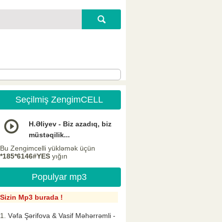
Seçilmiş ZengimCELL
H.Əliyev - Biz azadıq, biz
müstəqilik...
Bu Zengimcelli yükləmək üçün
*185*6146#YES
yığın
Populyar mp3
Sizin Mp3 burada !
Vəfa Şərifova & Vasif Məhərrəmli -