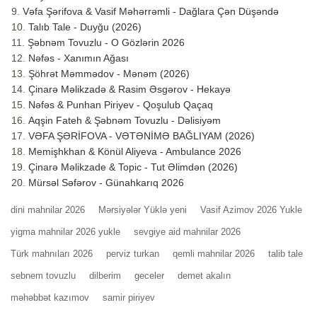
Vəfa Şərifova & Vasif Məhərrəmli - Dağlara Çən Düşəndə
Talıb Tale - Duyğu (2026)
Şəbnəm Tovuzlu - O Gözlərin 2026
Nəfəs - Xanımın Ağası
Şöhrət Məmmədov - Mənəm (2026)
Çinarə Məlikzadə & Rasim Əsgərov - Hekayə
Nəfəs & Punhan Piriyev - Qoşulub Qaçaq
Aqşin Fateh & Şəbnəm Tovuzlu - Dəlisiyəm
VƏFA ŞƏRİFOVA - VƏTƏNİMƏ BAĞLIYAM (2026)
Memişhkhan & Könül Aliyeva - Ambulance 2026
Çinarə Məlikzade & Topic - Tut Əlimdən (2026)
Mürsəl Səfərov - Günahkarıq 2026
dini mahnilar 2026
Mərsiyələr Yüklə yeni
Vasif Azimov 2026 Yukle
yigma mahnilar 2026 yukle
sevgiye aid mahnilar 2026
Türk mahnıları 2026
perviz turkan
qemli mahnilar 2026
talib tale
sebnem tovuzlu
dilberim
geceler
demet akalın
məhəbbət kazımov
samir piriyev