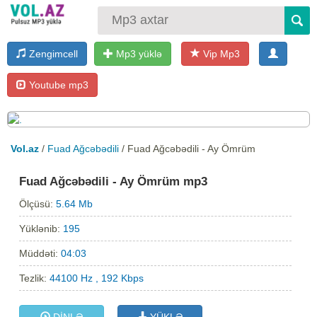
Zengimcell
Mp3 yüklə
Vip Mp3
Youtube mp3
Vol.az
/
Fuad Ağcəbədili
/ Fuad Ağcəbədili - Ay Ömrüm
Fuad Ağcəbədili - Ay Ömrüm mp3
Ölçüsü:
5.64 Mb
Yüklənib:
195
Müddəti:
04:03
Tezlik:
44100 Hz , 192 Kbps
DİNLƏ
YÜKLƏ