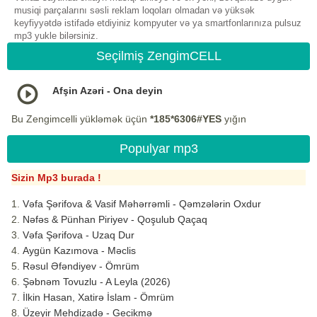
musiqi parçalarını səsli reklam loqoları olmadan və yüksək
keyfiyyətdə istifadə etdiyiniz kompyuter və ya smartfonlarınıza pulsuz
mp3 yukle bilərsiniz.
Seçilmiş ZengimCELL
Afşin Azəri - Ona deyin
Bu Zengimcelli yükləmək üçün
*185*6306#YES
yığın
Populyar mp3
Sizin Mp3 burada !
Vəfa Şərifova & Vasif Məhərrəmli - Qəmzələrin Oxdur
Nəfəs & Pünhan Piriyev - Qoşulub Qaçaq
Vəfa Şərifova - Uzaq Dur
Aygün Kazımova - Məclis
Rəsul Əfəndiyev - Ömrüm
Şəbnəm Tovuzlu - A Leyla (2026)
İlkin Hasan, Xatirə İslam - Ömrüm
Üzeyir Mehdizadə - Gecikmə