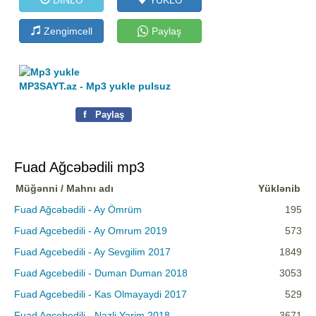
Zengimcell
Paylaş
MP3SAYT.az - Mp3 yukle pulsuz
f
Paylaş
Fuad Ağcəbədili mp3
Müğənni / Mahnı adı
Yüklənib
Fuad Ağcəbədili - Ay Ömrüm
195
Fuad Agcebedili - Ay Omrum 2019
573
Fuad Agcebedili - Ay Sevgilim 2017
1849
Fuad Agcebedili - Duman Duman 2018
3053
Fuad Agcebedili - Kas Olmayaydi 2017
529
Fuad Agcebedili - Nazli Yarim 2018
3671