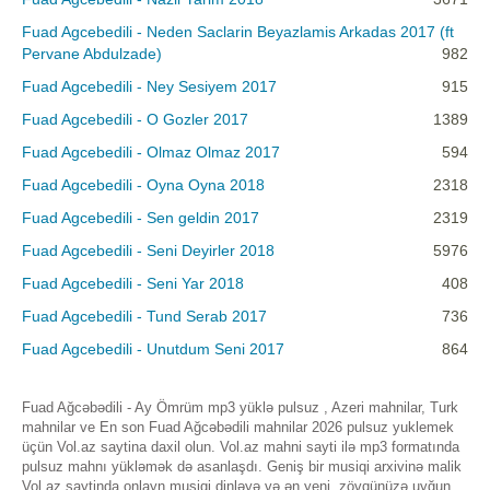
Fuad Agcebedili - Neden Saclarin Beyazlamis Arkadas 2017 (ft
Pervane Abdulzade)
982
Fuad Agcebedili - Ney Sesiyem 2017
915
Fuad Agcebedili - O Gozler 2017
1389
Fuad Agcebedili - Olmaz Olmaz 2017
594
Fuad Agcebedili - Oyna Oyna 2018
2318
Fuad Agcebedili - Sen geldin 2017
2319
Fuad Agcebedili - Seni Deyirler 2018
5976
Fuad Agcebedili - Seni Yar 2018
408
Fuad Agcebedili - Tund Serab 2017
736
Fuad Agcebedili - Unutdum Seni 2017
864
Fuad Ağcəbədili - Ay Ömrüm mp3 yüklə pulsuz , Azeri mahnilar, Turk
mahnilar ve En son Fuad Ağcəbədili mahnilar 2026 pulsuz yuklemek
üçün Vol.az saytina daxil olun. Vol.az mahni sayti ilə mp3 formatında
pulsuz mahnı yükləmək də asanlaşdı. Geniş bir musiqi arxivinə malik
Vol.az saytinda onlayn musiqi dinləyə və ən yeni, zövqünüzə uyğun