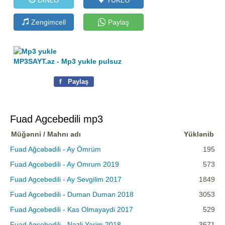
Zengimcell
Paylaş
MP3SAYT.az - Mp3 yukle pulsuz
f
Paylaş
Fuad Agcebedili mp3
Müğənni / Mahnı adı
Yüklənib
Fuad Ağcəbədili - Ay Ömrüm
195
Fuad Agcebedili - Ay Omrum 2019
573
Fuad Agcebedili - Ay Sevgilim 2017
1849
Fuad Agcebedili - Duman Duman 2018
3053
Fuad Agcebedili - Kas Olmayaydi 2017
529
Fuad Agcebedili - Nazli Yarim 2018
3671