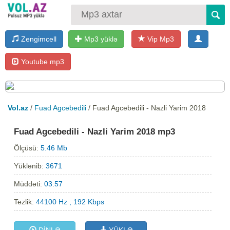
Zengimcell
Mp3 yüklə
Vip Mp3
Youtube mp3
Vol.az
/
Fuad Agcebedili
/ Fuad Agcebedili - Nazli Yarim 2018
Fuad Agcebedili - Nazli Yarim 2018 mp3
Ölçüsü:
5.46 Mb
Yüklənib:
3671
Müddəti:
03:57
Tezlik:
44100 Hz , 192 Kbps
DİNLƏ
YÜKLƏ