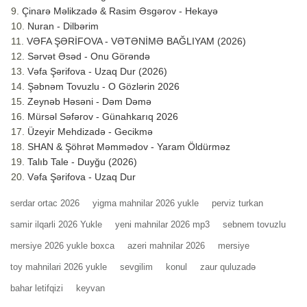
Çinarə Məlikzadə & Rasim Əsgərov - Hekayə
Nuran - Dilbərim
VƏFA ŞƏRİFOVA - VƏTƏNİMƏ BAĞLIYAM (2026)
Sərvət Əsəd - Onu Görəndə
Vəfa Şərifova - Uzaq Dur (2026)
Şəbnəm Tovuzlu - O Gözlərin 2026
Zeynəb Həsəni - Dəm Dəmə
Mürsəl Səfərov - Günahkarıq 2026
Üzeyir Mehdizadə - Gecikmə
SHAN & Şöhrət Məmmədov - Yaram Öldürməz
Talıb Tale - Duyğu (2026)
Vəfa Şərifova - Uzaq Dur
serdar ortac 2026
yigma mahnilar 2026 yukle
perviz turkan
samir ilqarli 2026 Yukle
yeni mahnilar 2026 mp3
sebnem tovuzlu
mersiye 2026 yukle boxca
azeri mahnilar 2026
mersiye
toy mahnilari 2026 yukle
sevgilim
konul
zaur quluzadə
bahar letifqizi
keyvan