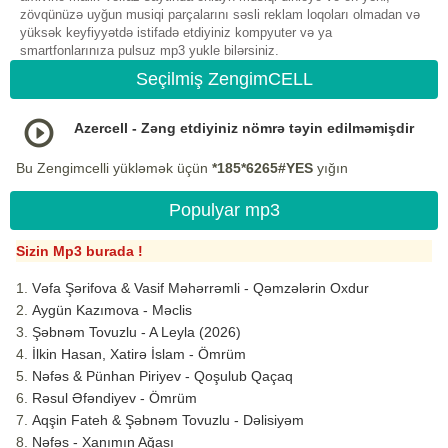
zövqünüzə uyğun musiqi parçalarını səsli reklam loqoları olmadan və
yüksək keyfiyyətdə istifadə etdiyiniz kompyuter və ya
smartfonlarınıza pulsuz mp3 yukle bilərsiniz.
Seçilmiş ZengimCELL
Azercell - Zəng etdiyiniz nömrə təyin edilməmişdir
Bu Zengimcelli yükləmək üçün
*185*6265#YES
yığın
Populyar mp3
Sizin Mp3 burada !
Vəfa Şərifova & Vasif Məhərrəmli - Qəmzələrin Oxdur
Aygün Kazımova - Məclis
Şəbnəm Tovuzlu - A Leyla (2026)
İlkin Hasan, Xatirə İslam - Ömrüm
Nəfəs & Pünhan Piriyev - Qoşulub Qaçaq
Rəsul Əfəndiyev - Ömrüm
Aqşin Fateh & Şəbnəm Tovuzlu - Dəlisiyəm
Nəfəs - Xanımın Ağası