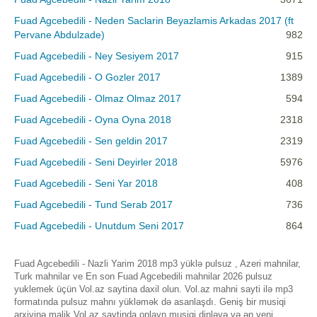
Fuad Agcebedili - Neden Saclarin Beyazlamis Arkadas 2017 (ft
Pervane Abdulzade)
982
Fuad Agcebedili - Ney Sesiyem 2017
915
Fuad Agcebedili - O Gozler 2017
1389
Fuad Agcebedili - Olmaz Olmaz 2017
594
Fuad Agcebedili - Oyna Oyna 2018
2318
Fuad Agcebedili - Sen geldin 2017
2319
Fuad Agcebedili - Seni Deyirler 2018
5976
Fuad Agcebedili - Seni Yar 2018
408
Fuad Agcebedili - Tund Serab 2017
736
Fuad Agcebedili - Unutdum Seni 2017
864
Fuad Agcebedili - Nazli Yarim 2018 mp3 yüklə pulsuz , Azeri mahnilar,
Turk mahnilar ve En son Fuad Agcebedili mahnilar 2026 pulsuz
yuklemek üçün Vol.az saytina daxil olun. Vol.az mahni sayti ilə mp3
formatında pulsuz mahnı yükləmək də asanlaşdı. Geniş bir musiqi
arxivinə malik Vol.az saytinda onlayn musiqi dinləyə və ən yeni,