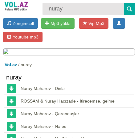
Zengimcell
Mp3 yüklə
Vip Mp3
Youtube mp3
Vol.az
/ nuray
nuray
Nuray Məhərov - Dinlə
RƏSSAM & Nuray Hacızadə - İtirəcəmsə, gəlmə
Nuray Məhərov - Qaranquşlar
Nuray Məhərov - Nəfəs