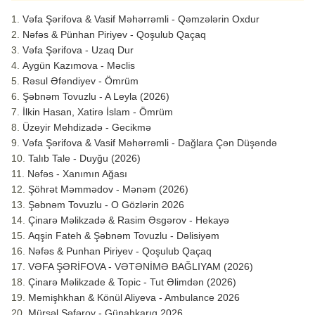
Vəfa Şərifova & Vasif Məhərrəmli - Qəmzələrin Oxdur
Nəfəs & Pünhan Piriyev - Qoşulub Qaçaq
Vəfa Şərifova - Uzaq Dur
Aygün Kazımova - Məclis
Rəsul Əfəndiyev - Ömrüm
Şəbnəm Tovuzlu - A Leyla (2026)
İlkin Hasan, Xatirə İslam - Ömrüm
Üzeyir Mehdizadə - Gecikmə
Vəfa Şərifova & Vasif Məhərrəmli - Dağlara Çən Düşəndə
Talıb Tale - Duyğu (2026)
Nəfəs - Xanımın Ağası
Şöhrət Məmmədov - Mənəm (2026)
Şəbnəm Tovuzlu - O Gözlərin 2026
Çinarə Məlikzadə & Rasim Əsgərov - Hekayə
Aqşin Fateh & Şəbnəm Tovuzlu - Dəlisiyəm
Nəfəs & Punhan Piriyev - Qoşulub Qaçaq
VƏFA ŞƏRİFOVA - VƏTƏNİMƏ BAĞLIYAM (2026)
Çinarə Məlikzade & Topic - Tut Əlimdən (2026)
Memişhkhan & Könül Aliyeva - Ambulance 2026
Mürsəl Səfərov - Günahkarıq 2026