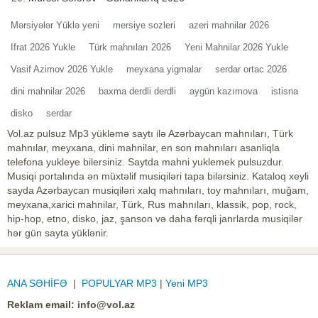
Mərsiyələr Yüklə yeni
mersiye sozleri
azeri mahnilar 2026
Ifrat 2026 Yukle
Türk mahnıları 2026
Yeni Mahnilar 2026 Yukle
Vasif Azimov 2026 Yukle
meyxana yigmalar
serdar ortac 2026
dini mahnilar 2026
baxma derdli derdli
aygün kazımova
istisna
disko
serdar
Vol.az pulsuz Mp3 yükləmə saytı ilə Azərbaycan mahnıları, Türk
mahnılar, meyxana, dini mahnilar, en son mahnıları asanliqla
telefona yukleye bilersiniz. Saytda mahni yuklemek pulsuzdur.
Musiqi portalında ən müxtəlif musiqiləri tapa bilərsiniz. Kataloq xeyli
sayda Azərbaycan musiqiləri xalq mahnıları, toy mahnıları, muğam,
meyxana,xarici mahnilar, Türk, Rus mahnıları, klassik, pop, rock,
hip-hop, etno, disko, jaz, şanson və daha fərqli janrlarda musiqilər
hər gün sayta yüklənir.
ANA SƏHİFƏ
|
POPULYAR MP3
|
Yeni MP3
Reklam email:
info@vol.az