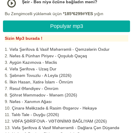
Şeir - Bəs niyə özünə bağladın məni?
Bu Zengimcelli yükləmək üçün
*185*6299#YES
yığın
Populyar mp3
Sizin Mp3 burada !
Vəfa Şərifova & Vasif Məhərrəmli - Qəmzələrin Oxdur
Nəfəs & Pünhan Piriyev - Qoşulub Qaçaq
Aygün Kazımova - Məclis
Vəfa Şərifova - Uzaq Dur
Şəbnəm Tovuzlu - A Leyla (2026)
İlkin Hasan, Xatirə İslam - Ömrüm
Rəsul Əfəndiyev - Ömrüm
Şöhrət Məmmədov - Mənəm (2026)
Nəfəs - Xanımın Ağası
Çinarə Məlikzadə & Rasim Əsgərov - Hekayə
Talıb Tale - Duyğu (2026)
VƏFA ŞƏRİFOVA - VƏTƏNİMƏ BAĞLIYAM (2026)
Vəfa Şərifova & Vasif Məhərrəmli - Dağlara Çən Düşəndə