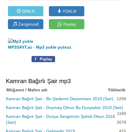
DİNLƏ
YÜKLƏ
Zengimcell
Paylaş
MP3SAYT.az - Mp3 yukle pulsuz
f
Paylaş
Kamran Bağırlı Şair mp3
Müğənni / Mahnı adı
Yüklənib
Kamran Bağırlı Şair - Bu Qedermi Deyismisen 2018 (Seir)
1258
Kamran Bağırlı Şair - Doymaq Olmur Bu Dunyadan 2018 (Seir)
1160
Kamran Bağırlı Şair - Dunya Sevgimizin Şahidi Olsun 2018
(Seir)
2079
Kamran Bağırlı Şair - Gelmedin 2019
415