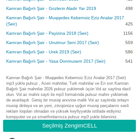
Kamran Bağırlı Şair - Gozlerin Aladir Yar 2019
498
Kamran Bağırlı Şair - Muqqedes Kebemsiz Eziz Analar 2017
(Seir)
425
Kamran Bağırlı Şair - Payizina 2018 (Seir)
1156
Kamran Bağırlı Şair - Unutmur Seni 2017 (Seir)
559
Kamran Bağırlı Şair - Urek 2019 (Seir)
586
Kamran Bağırlı Şair - Yasa Donmusem 2017 (Seir)
541
Kamran Bağırlı Şair - Muqqedes Kebemsiz Eziz Analar 2017 (Seir)
mp3 yüklə pulsuz , Azeri mahnilar, Turk mahnilar ve En son Kamran
Bağırlı Şair mahnilar 2026 pulsuz yuklemek üçün Vol.az saytina daxil
olun. Vol.az mahni sayti ilə mp3 formatında pulsuz mahnı yükləmək
də asanlaşdı. Geniş bir musiqi arxivinə malik Vol.az saytinda onlayn
musiqi dinləyə və ən yeni, zövqünüzə uyğun musiqi parçalarını səsli
reklam loqoları olmadan və yüksək keyfiyyətdə istifadə etdiyiniz
kompyuter və ya smartfonlarınıza pulsuz mp3 yukle bilərsiniz.
Seçilmiş ZengimCELL