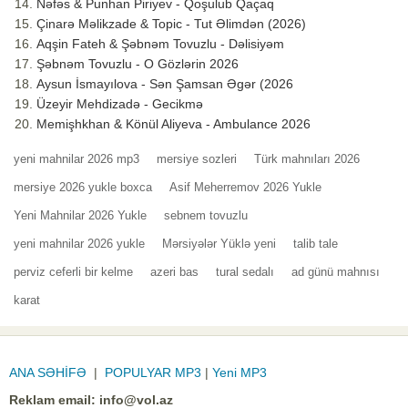
Nəfəs & Punhan Piriyev - Qoşulub Qaçaq
Çinarə Məlikzade & Topic - Tut Əlimdən (2026)
Aqşin Fateh & Şəbnəm Tovuzlu - Dəlisiyəm
Şəbnəm Tovuzlu - O Gözlərin 2026
Aysun İsmayılova - Sən Şamsan Əgər (2026
Üzeyir Mehdizadə - Gecikmə
Memişhkhan & Könül Aliyeva - Ambulance 2026
yeni mahnilar 2026 mp3
mersiye sozleri
Türk mahnıları 2026
mersiye 2026 yukle boxca
Asif Meherremov 2026 Yukle
Yeni Mahnilar 2026 Yukle
sebnem tovuzlu
yeni mahnilar 2026 yukle
Mərsiyələr Yüklə yeni
talib tale
perviz ceferli bir kelme
azeri bas
tural sedalı
ad günü mahnısı
karat
ANA SƏHİFƏ
|
POPULYAR MP3
|
Yeni MP3
Reklam email:
info@vol.az