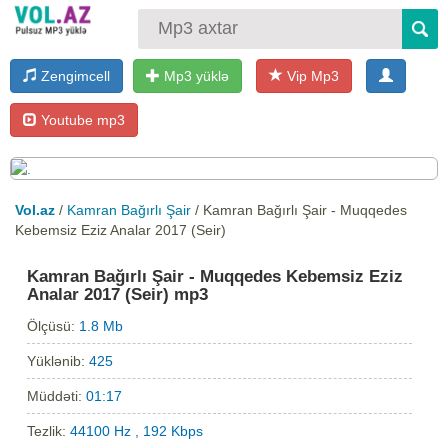
Zengimcell
Mp3 yüklə
Vip Mp3
Youtube mp3
Vol.az
/
Kamran Bağırlı Şair
/ Kamran Bağırlı Şair - Muqqedes
Kebemsiz Eziz Analar 2017 (Seir)
Kamran Bağırlı Şair - Muqqedes Kebemsiz Eziz
Analar 2017 (Seir) mp3
Ölçüsü:
1.8 Mb
Yüklənib:
425
Müddəti:
01:17
Tezlik:
44100 Hz , 192 Kbps