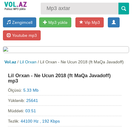
Zengimcell
Mp3 yüklə
Vip Mp3
Youtube mp3
Vol.az
/
Lil Orxan
/ Lil Orxan - Ne Ucun 2018 (ft MaQa Javadoff)
Lil Orxan - Ne Ucun 2018 (ft MaQa Javadoff)
mp3
Ölçüsü:
5.33 Mb
Yüklənib:
25641
Müddəti:
03:51
Tezlik:
44100 Hz , 192 Kbps