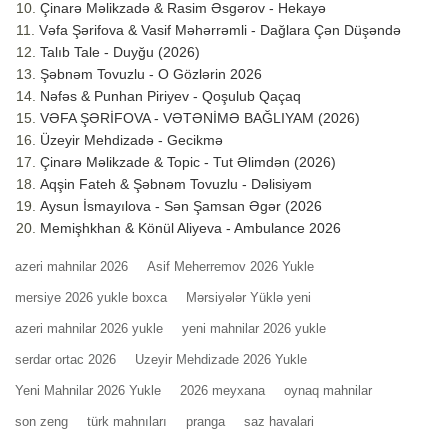
Çinarə Məlikzadə & Rasim Əsgərov - Hekayə
Vəfa Şərifova & Vasif Məhərrəmli - Dağlara Çən Düşəndə
Talıb Tale - Duyğu (2026)
Şəbnəm Tovuzlu - O Gözlərin 2026
Nəfəs & Punhan Piriyev - Qoşulub Qaçaq
VƏFA ŞƏRİFOVA - VƏTƏNİMƏ BAĞLIYAM (2026)
Üzeyir Mehdizadə - Gecikmə
Çinarə Məlikzade & Topic - Tut Əlimdən (2026)
Aqşin Fateh & Şəbnəm Tovuzlu - Dəlisiyəm
Aysun İsmayılova - Sən Şamsan Əgər (2026
Memişhkhan & Könül Aliyeva - Ambulance 2026
azeri mahnilar 2026
Asif Meherremov 2026 Yukle
mersiye 2026 yukle boxca
Mərsiyələr Yüklə yeni
azeri mahnilar 2026 yukle
yeni mahnilar 2026 yukle
serdar ortac 2026
Uzeyir Mehdizade 2026 Yukle
Yeni Mahnilar 2026 Yukle
2026 meyxana
oynaq mahnilar
son zeng
türk mahnıları
pranga
saz havalari