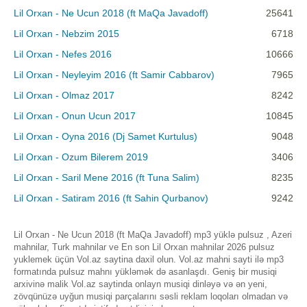
Lil Orxan - Ne Ucun 2018 (ft MaQa Javadoff)
25641
Lil Orxan - Nebzim 2015
6718
Lil Orxan - Nefes 2016
10666
Lil Orxan - Neyleyim 2016 (ft Samir Cabbarov)
7965
Lil Orxan - Olmaz 2017
8242
Lil Orxan - Onun Ucun 2017
10845
Lil Orxan - Oyna 2016 (Dj Samet Kurtulus)
9048
Lil Orxan - Ozum Bilerem 2019
3406
Lil Orxan - Saril Mene 2016 (ft Tuna Salim)
8235
Lil Orxan - Satiram 2016 (ft Sahin Qurbanov)
9242
Lil Orxan - Ne Ucun 2018 (ft MaQa Javadoff) mp3 yüklə pulsuz , Azeri
mahnilar, Turk mahnilar ve En son Lil Orxan mahnilar 2026 pulsuz
yuklemek üçün Vol.az saytina daxil olun. Vol.az mahni sayti ilə mp3
formatında pulsuz mahnı yükləmək də asanlaşdı. Geniş bir musiqi
arxivinə malik Vol.az saytinda onlayn musiqi dinləyə və ən yeni,
zövqünüzə uyğun musiqi parçalarını səsli reklam loqoları olmadan və