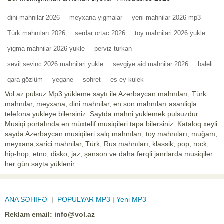
dini mahnilar 2026
meyxana yigmalar
yeni mahnilar 2026 mp3
Türk mahnıları 2026
serdar ortac 2026
toy mahnilari 2026 yukle
yigma mahnilar 2026 yukle
perviz turkan
sevil sevinc 2026 mahnilari yukle
sevgiye aid mahnilar 2026
baleli
qara gözlüm
yegane
sohret
es ey kulek
Vol.az pulsuz Mp3 yükləmə saytı ilə Azərbaycan mahnıları, Türk
mahnılar, meyxana, dini mahnilar, en son mahnıları asanliqla
telefona yukleye bilersiniz. Saytda mahni yuklemek pulsuzdur.
Musiqi portalında ən müxtəlif musiqiləri tapa bilərsiniz. Kataloq xeyli
sayda Azərbaycan musiqiləri xalq mahnıları, toy mahnıları, muğam,
meyxana,xarici mahnilar, Türk, Rus mahnıları, klassik, pop, rock,
hip-hop, etno, disko, jaz, şanson və daha fərqli janrlarda musiqilər
hər gün sayta yüklənir.
ANA SƏHİFƏ
|
POPULYAR MP3
|
Yeni MP3
Reklam email:
info@vol.az