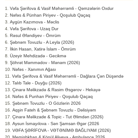
Vəfa Şərifova & Vasif Məhərrəmli - Qəmzələrin Oxdur
Nəfəs & Pünhan Piriyev - Qoşulub Qaçaq
Aygün Kazımova - Məclis
Vəfa Şərifova - Uzaq Dur
Rəsul Əfəndiyev - Ömrüm
Şəbnəm Tovuzlu - A Leyla (2026)
İlkin Hasan, Xatirə İslam - Ömrüm
Üzeyir Mehdizadə - Gecikmə
Şöhrət Məmmədov - Mənəm (2026)
Nəfəs - Xanımın Ağası
Vəfa Şərifova & Vasif Məhərrəmli - Dağlara Çən Düşəndə
Talıb Tale - Duyğu (2026)
Çinarə Məlikzadə & Rasim Əsgərov - Hekayə
Nəfəs & Punhan Piriyev - Qoşulub Qaçaq
Şəbnəm Tovuzlu - O Gözlərin 2026
Aqşin Fateh & Şəbnəm Tovuzlu - Dəlisiyəm
Çinarə Məlikzade & Topic - Tut Əlimdən (2026)
Aysun İsmayılova - Sən Şamsan Əgər (2026
VƏFA ŞƏRİFOVA - VƏTƏNİMƏ BAĞLIYAM (2026)
Memişhkhan & Könül Aliyeva - Ambulance 2026