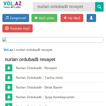
Zengimcell
Mp3 yüklə
Vip Mp3
Youtube mp3
Vol.az
/ nurlan ordubadli revayet
nurlan ordubadli revayet
Nurlan Ordubadli - Revayet
Nurlan Ordubadlı - Tənha ömür
Nurlan Ordubadli - Birde Baxim
Nurlan Ordubadlı - Şuşa Azərbaycandır