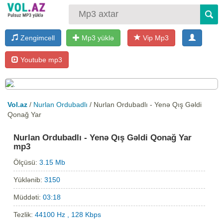
Zengimcell
Mp3 yüklə
Vip Mp3
Youtube mp3
Vol.az
/
Nurlan Ordubadlı
/ Nurlan Ordubadlı - Yenə Qış Gəldi
Qonağ Yar
Nurlan Ordubadlı - Yenə Qış Gəldi Qonağ Yar
mp3
Ölçüsü:
3.15 Mb
Yüklənib:
3150
Müddəti:
03:18
Tezlik:
44100 Hz , 128 Kbps