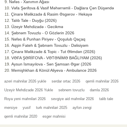
Nəfəs - Xanımın Ağası
Vəfa Şərifova & Vasif Məhərrəmli - Dağlara Çən Düşəndə
Çinarə Məlikzadə & Rasim Əsgərov - Hekayə
Talıb Tale - Duyğu (2026)
Üzeyir Mehdizadə - Gecikmə
Şəbnəm Tovuzlu - O Gözlərin 2026
Nəfəs & Punhan Piriyev - Qoşulub Qaçaq
Aqşin Fateh & Şəbnəm Tovuzlu - Dəlisiyəm
Çinarə Məlikzade & Topic - Tut Əlimdən (2026)
VƏFA ŞƏRİFOVA - VƏTƏNİMƏ BAĞLIYAM (2026)
Aysun İsmayılova - Sən Şamsan Əgər (2026
Memişhkhan & Könül Aliyeva - Ambulance 2026
azeri mahnilar 2026 yukle
serdar ortac 2026
qemli mahnilar 2026
Uzeyir Mehdizade 2026 Yukle
sebnem tovuzlu
damla 2026
Roya yeni mahnilari 2026
sevgiye aid mahnilar 2026
talib tale
mersiye
yusif
turk mahnilari 2025
ayfon zengi
qemli mahnilar 2020
esger mahnisi