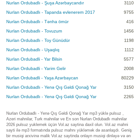
Nurlan Ordubadlı - Şuşa Azərbaycandır
3110
Nurlan Ordubadlı - Tapanda evlenerem 2017
9755
Nurlan Ordubadlı - Tənha ömür
416
Nurlan Ordubadlı - Tovuzum
1456
Nurlan Ordubadlı - Toy Günüdür
1198
Nurlan Ordubadlı - Uşaqlıq
1112
Nurlan Ordubadli - Yar Bilsin
5577
Nurlan Ordubadli - Yarim Gelir
2008
Nurlan Ordubadli - Yaşa Azərbaycan
80229
Nurlan Ordubadlı - Yenə Qış Gəldi Qonağ Yar
3150
Nurlan Ordubadlı - Yenə Qış Gəldi Qonağ Yar
2265
Nurlan Ordubadlı - Yenə Qış Gəldi Qonağ Yar mp3 yüklə pulsuz ,
Azeri mahnilar, Turk mahnilar ve En son Nurlan Ordubadlı mahnilar
2026 pulsuz yuklemek üçün Vol.az saytina daxil olun. Vol.az mahni
sayti ilə mp3 formatında pulsuz mahnı yükləmək də asanlaşdı. Geniş
bir musiqi arxivinə malik Vol.az saytinda onlayn musiqi dinləyə və ən