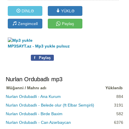
DİNLƏ
YÜKLƏ
Zengimcell
Paylaş
MP3SAYT.az - Mp3 yukle pulsuz
f
Paylaş
Nurlan Ordubadlı mp3
Müğənni / Mahnı adı
Yüklənib
Nurlan Ordubadli - Ana Kurum
884
Nurlan Ordubadlı - Belede olur (ft Elbar Semşirli)
3191
Nurlan Ordubadli - Birde Baxim
582
Nurlan Ordubadlı - Can Azərbaycan
6376