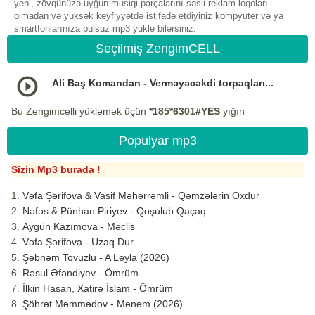
yeni, zövqünüzə uyğun musiqi parçalarını səsli reklam loqoları
olmadan və yüksək keyfiyyətdə istifadə etdiyiniz kompyuter və ya
smartfonlarınıza pulsuz mp3 yukle bilərsiniz.
Seçilmiş ZengimCELL
Ali Baş Komandan - Verməyəcəkdi torpaqları...
Bu Zengimcelli yükləmək üçün
*185*6301#YES
yığın
Populyar mp3
Sizin Mp3 burada !
Vəfa Şərifova & Vasif Məhərrəmli - Qəmzələrin Oxdur
Nəfəs & Pünhan Piriyev - Qoşulub Qaçaq
Aygün Kazımova - Məclis
Vəfa Şərifova - Uzaq Dur
Şəbnəm Tovuzlu - A Leyla (2026)
Rəsul Əfəndiyev - Ömrüm
İlkin Hasan, Xatirə İslam - Ömrüm
Şöhrət Məmmədov - Mənəm (2026)