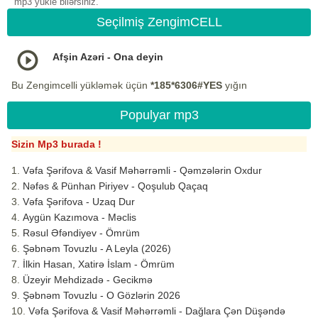
mp3 yukle bilərsiniz.
Seçilmiş ZengimCELL
Afşin Azəri - Ona deyin
Bu Zengimcelli yükləmək üçün
*185*6306#YES
yığın
Populyar mp3
Sizin Mp3 burada !
Vəfa Şərifova & Vasif Məhərrəmli - Qəmzələrin Oxdur
Nəfəs & Pünhan Piriyev - Qoşulub Qaçaq
Vəfa Şərifova - Uzaq Dur
Aygün Kazımova - Məclis
Rəsul Əfəndiyev - Ömrüm
Şəbnəm Tovuzlu - A Leyla (2026)
İlkin Hasan, Xatirə İslam - Ömrüm
Üzeyir Mehdizadə - Gecikmə
Şəbnəm Tovuzlu - O Gözlərin 2026
Vəfa Şərifova & Vasif Məhərrəmli - Dağlara Çən Düşəndə