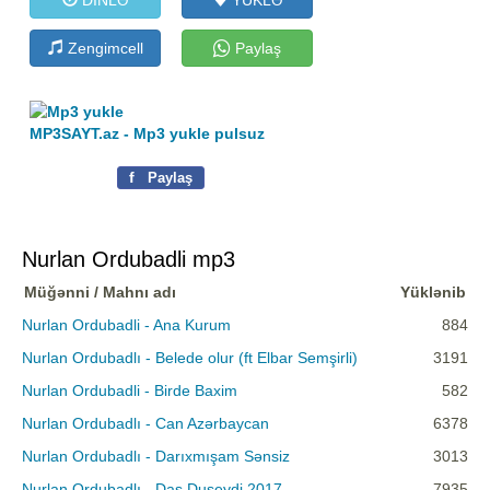
Zengimcell
Paylaş
MP3SAYT.az - Mp3 yukle pulsuz
f
Paylaş
Nurlan Ordubadli mp3
Müğənni / Mahnı adı
Yüklənib
Nurlan Ordubadli - Ana Kurum
884
Nurlan Ordubadlı - Belede olur (ft Elbar Semşirli)
3191
Nurlan Ordubadli - Birde Baxim
582
Nurlan Ordubadlı - Can Azərbaycan
6378
Nurlan Ordubadlı - Darıxmışam Sənsiz
3013
Nurlan Ordubadlı - Das Duseydi 2017
7935