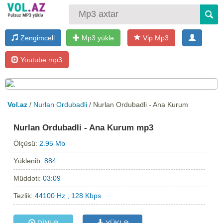
Zengimcell
Mp3 yüklə
Vip Mp3
Youtube mp3
Vol.az
/
Nurlan Ordubadli
/ Nurlan Ordubadli - Ana Kurum
Nurlan Ordubadli - Ana Kurum mp3
Ölçüsü:
2.95 Mb
Yüklənib:
884
Müddəti:
03:09
Tezlik:
44100 Hz , 128 Kbps
DİNLƏ
YÜKLƏ