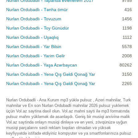
Nurlan Ordubadlı - Tapanda evlenerem 2017
9755
Nurlan Ordubadlı - Tənha ömür
416
Nurlan Ordubadlı - Tovuzum
1456
Nurlan Ordubadlı - Toy Günüdür
1198
Nurlan Ordubadlı - Uşaqlıq
1112
Nurlan Ordubadli - Yar Bilsin
5578
Nurlan Ordubadli - Yarim Gelir
2008
Nurlan Ordubadli - Yaşa Azərbaycan
80262
Nurlan Ordubadlı - Yenə Qış Gəldi Qonağ Yar
3150
Nurlan Ordubadlı - Yenə Qış Gəldi Qonağ Yar
2265
Nurlan Ordubadli - Ana Kurum mp3 yüklə pulsuz , Azeri mahnilar, Turk
mahnilar ve En son Nurlan Ordubadli mahnilar 2026 pulsuz yuklemek
üçün Vol.az saytina daxil olun. Vol.az mahni sayti ilə mp3 formatında
pulsuz mahnı yükləmək də asanlaşdı. Geniş bir musiqi arxivinə malik
Vol.az saytinda onlayn musiqi dinləyə və ən yeni, zövqünüzə uyğun
musiqi parçalarını səsli reklam loqoları olmadan və yüksək
keyfiyyətdə istifadə etdiyiniz kompyuter və ya smartfonlarınıza pulsuz