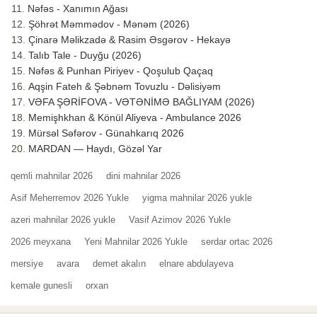
Nəfəs - Xanımın Ağası
Şöhrət Məmmədov - Mənəm (2026)
Çinarə Məlikzadə & Rasim Əsgərov - Hekayə
Talıb Tale - Duyğu (2026)
Nəfəs & Punhan Piriyev - Qoşulub Qaçaq
Aqşin Fateh & Şəbnəm Tovuzlu - Dəlisiyəm
VƏFA ŞƏRİFOVA - VƏTƏNİMƏ BAĞLIYAM (2026)
Memişhkhan & Könül Aliyeva - Ambulance 2026
Mürsəl Səfərov - Günahkarıq 2026
MARDAN — Haydı, Gözəl Yar
qemli mahnilar 2026
dini mahnilar 2026
Asif Meherremov 2026 Yukle
yigma mahnilar 2026 yukle
azeri mahnilar 2026 yukle
Vasif Azimov 2026 Yukle
2026 meyxana
Yeni Mahnilar 2026 Yukle
serdar ortac 2026
mersiye
avara
demet akalın
elnare abdulayeva
kemale gunesli
orxan