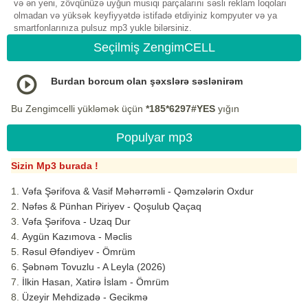
və ən yeni, zövqünüzə uyğun musiqi parçalarını səsli reklam loqoları
olmadan və yüksək keyfiyyətdə istifadə etdiyiniz kompyuter və ya
smartfonlarınıza pulsuz mp3 yukle bilərsiniz.
Seçilmiş ZengimCELL
Burdan borcum olan şəxslərə səslənirəm
Bu Zengimcelli yükləmək üçün
*185*6297#YES
yığın
Populyar mp3
Sizin Mp3 burada !
Vəfa Şərifova & Vasif Məhərrəmli - Qəmzələrin Oxdur
Nəfəs & Pünhan Piriyev - Qoşulub Qaçaq
Vəfa Şərifova - Uzaq Dur
Aygün Kazımova - Məclis
Rəsul Əfəndiyev - Ömrüm
Şəbnəm Tovuzlu - A Leyla (2026)
İlkin Hasan, Xatirə İslam - Ömrüm
Üzeyir Mehdizadə - Gecikmə