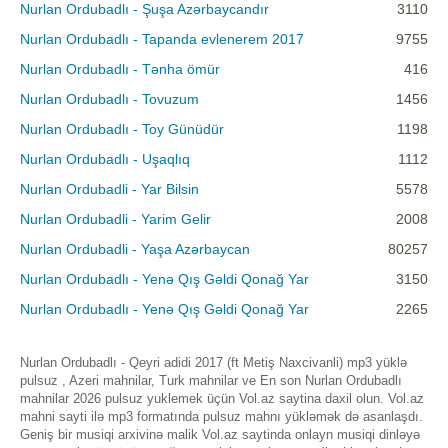
Nurlan Ordubadlı - Şuşa Azərbaycandır
3110
Nurlan Ordubadlı - Tapanda evlenerem 2017
9755
Nurlan Ordubadlı - Tənha ömür
416
Nurlan Ordubadlı - Tovuzum
1456
Nurlan Ordubadlı - Toy Günüdür
1198
Nurlan Ordubadlı - Uşaqlıq
1112
Nurlan Ordubadli - Yar Bilsin
5578
Nurlan Ordubadli - Yarim Gelir
2008
Nurlan Ordubadli - Yaşa Azərbaycan
80257
Nurlan Ordubadlı - Yenə Qış Gəldi Qonağ Yar
3150
Nurlan Ordubadlı - Yenə Qış Gəldi Qonağ Yar
2265
Nurlan Ordubadlı - Qeyri adidi 2017 (ft Metiş Naxcivanli) mp3 yüklə
pulsuz , Azeri mahnilar, Turk mahnilar ve En son Nurlan Ordubadlı
mahnilar 2026 pulsuz yuklemek üçün Vol.az saytina daxil olun. Vol.az
mahni sayti ilə mp3 formatında pulsuz mahnı yükləmək də asanlaşdı.
Geniş bir musiqi arxivinə malik Vol.az saytinda onlayn musiqi dinləyə