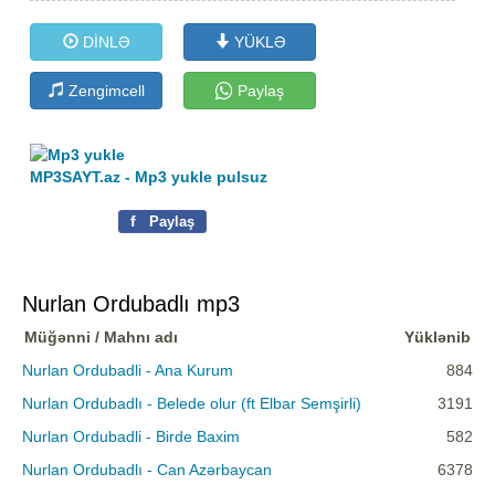
DİNLƏ
YÜKLƏ
Zengimcell
Paylaş
MP3SAYT.az - Mp3 yukle pulsuz
f
Paylaş
Nurlan Ordubadlı mp3
Müğənni / Mahnı adı
Yüklənib
Nurlan Ordubadli - Ana Kurum
884
Nurlan Ordubadlı - Belede olur (ft Elbar Semşirli)
3191
Nurlan Ordubadli - Birde Baxim
582
Nurlan Ordubadlı - Can Azərbaycan
6378