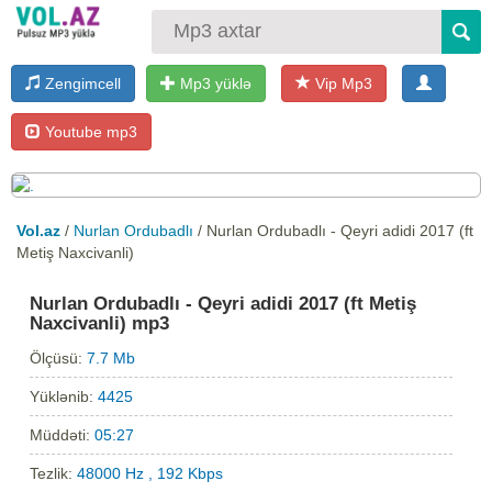
Zengimcell
Mp3 yüklə
Vip Mp3
Youtube mp3
Vol.az
/
Nurlan Ordubadlı
/ Nurlan Ordubadlı - Qeyri adidi 2017 (ft
Metiş Naxcivanli)
Nurlan Ordubadlı - Qeyri adidi 2017 (ft Metiş
Naxcivanli) mp3
Ölçüsü:
7.7 Mb
Yüklənib:
4425
Müddəti:
05:27
Tezlik:
48000 Hz , 192 Kbps