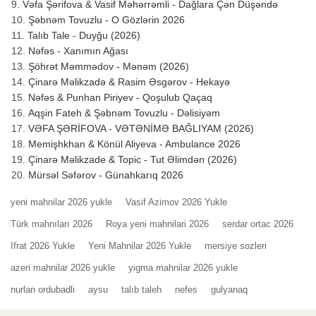
Vəfa Şərifova & Vasif Məhərrəmli - Dağlara Çən Düşəndə
Şəbnəm Tovuzlu - O Gözlərin 2026
Talıb Tale - Duyğu (2026)
Nəfəs - Xanımın Ağası
Şöhrət Məmmədov - Mənəm (2026)
Çinarə Məlikzadə & Rasim Əsgərov - Hekayə
Nəfəs & Punhan Piriyev - Qoşulub Qaçaq
Aqşin Fateh & Şəbnəm Tovuzlu - Dəlisiyəm
VƏFA ŞƏRİFOVA - VƏTƏNİMƏ BAĞLIYAM (2026)
Memişhkhan & Könül Aliyeva - Ambulance 2026
Çinarə Məlikzade & Topic - Tut Əlimdən (2026)
Mürsəl Səfərov - Günahkarıq 2026
yeni mahnilar 2026 yukle
Vasif Azimov 2026 Yukle
Türk mahnıları 2026
Roya yeni mahnilari 2026
serdar ortac 2026
Ifrat 2026 Yukle
Yeni Mahnilar 2026 Yukle
mersiye sozleri
azeri mahnilar 2026 yukle
yigma mahnilar 2026 yukle
nurlan ordubadli
aysu
talıb taleh
nefes
gulyanaq