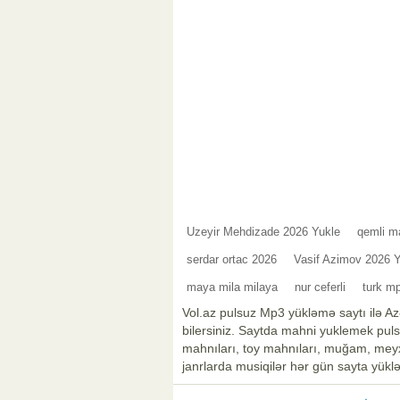
Uzeyir Mehdizade 2026 Yukle
qemli m
serdar ortac 2026
Vasif Azimov 2026 Y
maya mila milaya
nur ceferli
turk m
Vol.az pulsuz Mp3 yükləmə saytı ilə Az
bilersiniz. Saytda mahni yuklemek pulsu
mahnıları, toy mahnıları, muğam, meyxa
janrlarda musiqilər hər gün sayta yüklə