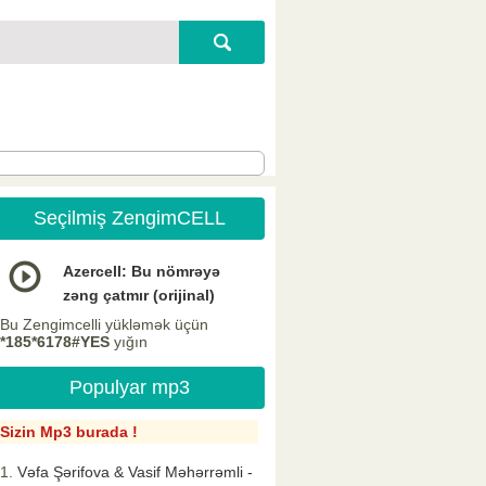
Seçilmiş ZengimCELL
Azercell: Bu nömrəyə
zəng çatmır (orijinal)
Bu Zengimcelli yükləmək üçün
*185*6178#YES
yığın
Populyar mp3
Sizin Mp3 burada !
Vəfa Şərifova & Vasif Məhərrəmli -