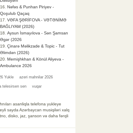
Dəlisiyəm
Nəfəs & Punhan Piriyev -
Qoşulub Qaçaq
VƏFA ŞƏRİFOVA - VƏTƏNİMƏ
BAĞLIYAM (2026)
Aysun İsmayılova - Sən Şamsan
Əgər (2026
Çinarə Məlikzade & Topic - Tut
Əlimdən (2026)
Memişhkhan & Könül Aliyeva -
Ambulance 2026
026 Yukle
azeri mahnilar 2026
 telesirsen sen
vuqar
nıları asanliqla telefona yukleye
xeyli sayda Azərbaycan musiqiləri xalq
no, disko, jaz, şanson və daha fərqli