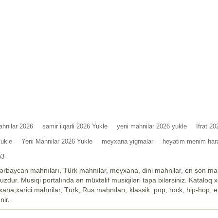
ahnilar 2026
samir ilqarli 2026 Yukle
yeni mahnilar 2026 yukle
Ifrat 2
ukle
Yeni Mahnilar 2026 Yukle
meyxana yigmalar
heyatim menim hara
p3
ərbaycan mahnıları, Türk mahnılar, meyxana, dini mahnilar, en son mah
zdur. Musiqi portalında ən müxtəlif musiqiləri tapa bilərsiniz. Kataloq 
na,xarici mahnilar, Türk, Rus mahnıları, klassik, pop, rock, hip-hop, et
nir.