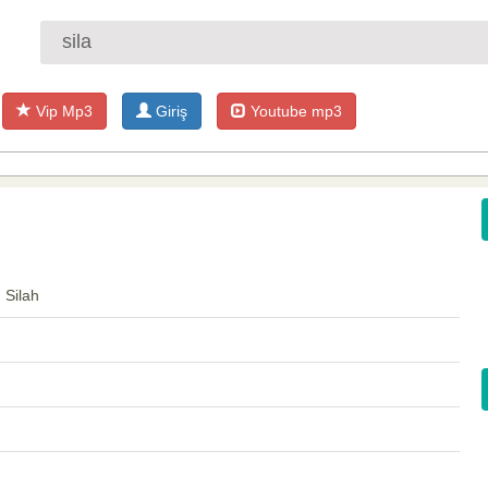
Vip Mp3
Giriş
Youtube mp3
 Silah