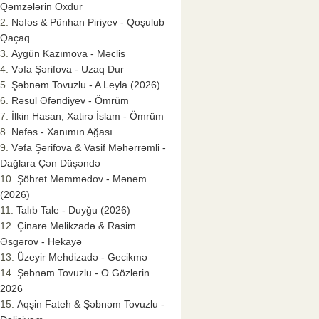
Qəmzələrin Oxdur
Nəfəs & Pünhan Piriyev - Qoşulub
Qaçaq
Aygün Kazımova - Məclis
Vəfa Şərifova - Uzaq Dur
Şəbnəm Tovuzlu - A Leyla (2026)
Rəsul Əfəndiyev - Ömrüm
İlkin Hasan, Xatirə İslam - Ömrüm
Nəfəs - Xanımın Ağası
Vəfa Şərifova & Vasif Məhərrəmli -
Dağlara Çən Düşəndə
Şöhrət Məmmədov - Mənəm
(2026)
Talıb Tale - Duyğu (2026)
Çinarə Məlikzadə & Rasim
Əsgərov - Hekayə
Üzeyir Mehdizadə - Gecikmə
Şəbnəm Tovuzlu - O Gözlərin
2026
Aqşin Fateh & Şəbnəm Tovuzlu -