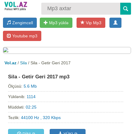
Zengimcell
Mp3 yüklə
Vip Mp3
Youtube mp3
Vol.az
/
Sila
/ Sila - Getir Geri 2017
Sila - Getir Geri 2017 mp3
Ölçüsü:
5.6 Mb
Yüklənib:
1114
Müddəti:
02:25
Tezlik:
44100 Hz , 320 Kbps
DİNLƏ
YÜKLƏ