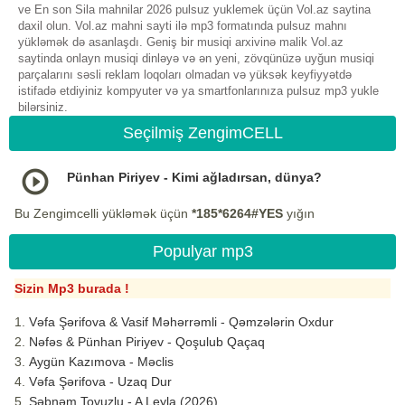
ve En son Sila mahnilar 2026 pulsuz yuklemek üçün Vol.az saytina
daxil olun. Vol.az mahni sayti ilə mp3 formatında pulsuz mahnı
yükləmək də asanlaşdı. Geniş bir musiqi arxivinə malik Vol.az
saytinda onlayn musiqi dinləyə və ən yeni, zövqünüzə uyğun musiqi
parçalarını səsli reklam loqoları olmadan və yüksək keyfiyyətdə
istifadə etdiyiniz kompyuter və ya smartfonlarınıza pulsuz mp3 yukle
bilərsiniz.
Seçilmiş ZengimCELL
Pünhan Piriyev - Kimi ağladırsan, dünya?
Bu Zengimcelli yükləmək üçün
*185*6264#YES
yığın
Populyar mp3
Sizin Mp3 burada !
Vəfa Şərifova & Vasif Məhərrəmli - Qəmzələrin Oxdur
Nəfəs & Pünhan Piriyev - Qoşulub Qaçaq
Aygün Kazımova - Məclis
Vəfa Şərifova - Uzaq Dur
Şəbnəm Tovuzlu - A Leyla (2026)