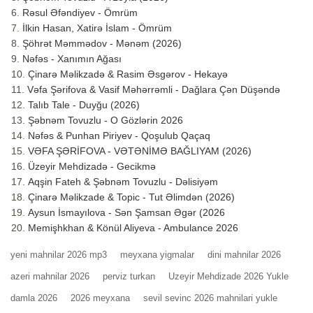
Rəsul Əfəndiyev - Ömrüm
İlkin Hasan, Xatirə İslam - Ömrüm
Şöhrət Məmmədov - Mənəm (2026)
Nəfəs - Xanımın Ağası
Çinarə Məlikzadə & Rasim Əsgərov - Hekayə
Vəfa Şərifova & Vasif Məhərrəmli - Dağlara Çən Düşəndə
Talıb Tale - Duyğu (2026)
Şəbnəm Tovuzlu - O Gözlərin 2026
Nəfəs & Punhan Piriyev - Qoşulub Qaçaq
VƏFA ŞƏRİFOVA - VƏTƏNİMƏ BAĞLIYAM (2026)
Üzeyir Mehdizadə - Gecikmə
Aqşin Fateh & Şəbnəm Tovuzlu - Dəlisiyəm
Çinarə Məlikzade & Topic - Tut Əlimdən (2026)
Aysun İsmayılova - Sən Şamsan Əgər (2026
Memişhkhan & Könül Aliyeva - Ambulance 2026
yeni mahnilar 2026 mp3
meyxana yigmalar
dini mahnilar 2026
azeri mahnilar 2026
perviz turkan
Uzeyir Mehdizade 2026 Yukle
damla 2026
2026 meyxana
sevil sevinc 2026 mahnilari yukle