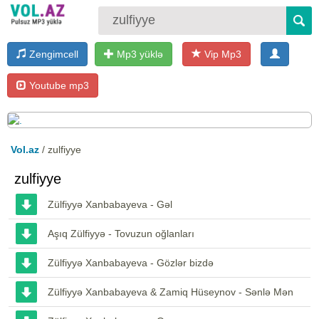
Zengimcell
Mp3 yüklə
Vip Mp3
Youtube mp3
Vol.az
/ zulfiyye
zulfiyye
Zülfiyyə Xanbabayeva - Gəl
Aşıq Zülfiyyə - Tovuzun oğlanları
Zülfiyyə Xanbabayeva - Gözlər bizdə
Zülfiyyə Xanbabayeva & Zamiq Hüseynov - Sənlə Mən