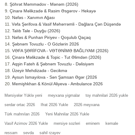
Şöhrət Məmmədov - Mənəm (2026)
Çinarə Məlikzadə & Rasim Əsgərov - Hekayə
Nəfəs - Xanımın Ağası
Vəfa Şərifova & Vasif Məhərrəmli - Dağlara Çən Düşəndə
Talıb Tale - Duyğu (2026)
Nəfəs & Punhan Piriyev - Qoşulub Qaçaq
Şəbnəm Tovuzlu - O Gözlərin 2026
VƏFA ŞƏRİFOVA - VƏTƏNİMƏ BAĞLIYAM (2026)
Çinarə Məlikzade & Topic - Tut Əlimdən (2026)
Aqşin Fateh & Şəbnəm Tovuzlu - Dəlisiyəm
Üzeyir Mehdizadə - Gecikmə
Aysun İsmayılova - Sən Şamsan Əgər (2026
Memişhkhan & Könül Aliyeva - Ambulance 2026
Mərsiyələr Yüklə yeni
meyxana yigmalar
toy mahnilari 2026 yukle
serdar ortac 2026
Ifrat 2026 Yukle
2026 meyxana
Türk mahnıları 2026
Yeni Mahnilar 2026 Yukle
Vasif Azimov 2026 Yukle
mersiye sozleri
eminem
kemale
ressam
sevda
sahil rzayev