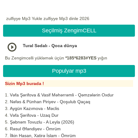
zulfiyye Mp3 Yukle zulfiyye Mp3 dinle 2026
Seçilmiş ZengimCELL
Tural Sədalı - Qoca dünya
Bu Zengimcelli yükləmək üçün
*185*6283#YES
yığın
Populyar mp3
Sizin Mp3 burada !
Vəfa Şərifova & Vasif Məhərrəmli - Qəmzələrin Oxdur
Nəfəs & Pünhan Piriyev - Qoşulub Qaçaq
Aygün Kazımova - Məclis
Vəfa Şərifova - Uzaq Dur
Şəbnəm Tovuzlu - A Leyla (2026)
Rəsul Əfəndiyev - Ömrüm
İlkin Hasan, Xatirə İslam - Ömrüm