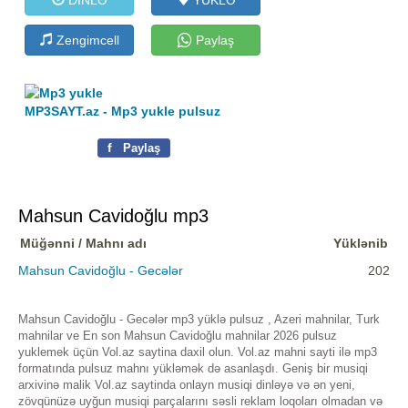
Zengimcell
Paylaş
MP3SAYT.az - Mp3 yukle pulsuz
f
Paylaş
Mahsun Cavidoğlu mp3
Müğənni / Mahnı adı
Yüklənib
Mahsun Cavidoğlu - Gecələr
202
Mahsun Cavidoğlu - Gecələr mp3 yüklə pulsuz , Azeri mahnilar, Turk
mahnilar ve En son Mahsun Cavidoğlu mahnilar 2026 pulsuz
yuklemek üçün Vol.az saytina daxil olun. Vol.az mahni sayti ilə mp3
formatında pulsuz mahnı yükləmək də asanlaşdı. Geniş bir musiqi
arxivinə malik Vol.az saytinda onlayn musiqi dinləyə və ən yeni,
zövqünüzə uyğun musiqi parçalarını səsli reklam loqoları olmadan və