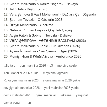
Çinarə Məlikzadə & Rasim Əsgərov - Hekayə
Talıb Tale - Duyğu (2026)
Vəfa Şərifova & Vasif Məhərrəmli - Dağlara Çən Düşəndə
Şəbnəm Tovuzlu - O Gözlərin 2026
Üzeyir Mehdizadə - Gecikmə
Nəfəs & Punhan Piriyev - Qoşulub Qaçaq
Aqşin Fateh & Şəbnəm Tovuzlu - Dəlisiyəm
VƏFA ŞƏRİFOVA - VƏTƏNİMƏ BAĞLIYAM (2026)
Çinarə Məlikzade & Topic - Tut Əlimdən (2026)
Aysun İsmayılova - Sən Şamsan Əgər (2026
Memişhkhan & Könül Aliyeva - Ambulance 2026
talib tale
yeni mahnilar 2026 mp3
mersiye sozleri
Yeni Mahnilar 2026 Yukle
meyxana yigmalar
Roya yeni mahnilari 2026
yigma mahnilar 2026 yukle
sevgiye aid mahnilar 2026
yeni mahnilar 2026 yukle
qemli mahnilar 2026
qemli mahnilar
reksane
yarqunat
damla popuri
iran