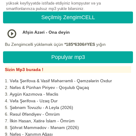
yüksək keyfiyyətdə istifadə etdiyiniz kompyuter və ya
smartfonlarınıza pulsuz mp3 yukle bilərsiniz.
Seçilmiş ZengimCELL
Afşin Azəri - Ona deyin
Bu Zengimcelli yükləmək üçün
*185*6306#YES
yığın
Populyar mp3
Sizin Mp3 burada !
Vəfa Şərifova & Vasif Məhərrəmli - Qəmzələrin Oxdur
Nəfəs & Pünhan Piriyev - Qoşulub Qaçaq
Aygün Kazımova - Məclis
Vəfa Şərifova - Uzaq Dur
Şəbnəm Tovuzlu - A Leyla (2026)
Rəsul Əfəndiyev - Ömrüm
İlkin Hasan, Xatirə İslam - Ömrüm
Şöhrət Məmmədov - Mənəm (2026)
Nəfəs - Xanımın Ağası