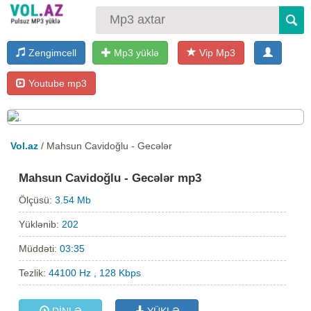
Zengimcell
Mp3 yüklə
Vip Mp3
Youtube mp3
Vol.az
/ Mahsun Cavidoğlu - Gecələr
Mahsun Cavidoğlu - Gecələr mp3
Ölçüsü:
3.54 Mb
Yüklənib:
202
Müddəti:
03:35
Tezlik:
44100 Hz , 128 Kbps
DİNLƏ
YÜKLƏ