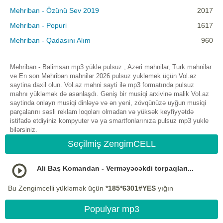
Mehriban - Özünü Sev 2019
2017
Mehriban - Popuri
1617
Mehriban - Qadasını Alım
960
Mehriban - Balimsan mp3 yüklə pulsuz , Azeri mahnilar, Turk mahnilar
ve En son Mehriban mahnilar 2026 pulsuz yuklemek üçün Vol.az
saytina daxil olun. Vol.az mahni sayti ilə mp3 formatında pulsuz
mahnı yükləmək də asanlaşdı. Geniş bir musiqi arxivinə malik Vol.az
saytinda onlayn musiqi dinləyə və ən yeni, zövqünüzə uyğun musiqi
parçalarını səsli reklam loqoları olmadan və yüksək keyfiyyətdə
istifadə etdiyiniz kompyuter və ya smartfonlarınıza pulsuz mp3 yukle
bilərsiniz.
Seçilmiş ZengimCELL
Ali Baş Komandan - Verməyəcəkdi torpaqları...
Bu Zengimcelli yükləmək üçün
*185*6301#YES
yığın
Populyar mp3