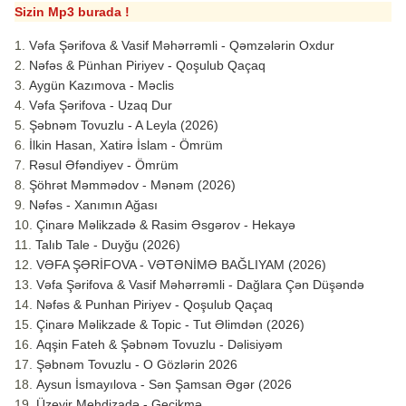
Sizin Mp3 burada !
Vəfa Şərifova & Vasif Məhərrəmli - Qəmzələrin Oxdur
Nəfəs & Pünhan Piriyev - Qoşulub Qaçaq
Aygün Kazımova - Məclis
Vəfa Şərifova - Uzaq Dur
Şəbnəm Tovuzlu - A Leyla (2026)
İlkin Hasan, Xatirə İslam - Ömrüm
Rəsul Əfəndiyev - Ömrüm
Şöhrət Məmmədov - Mənəm (2026)
Nəfəs - Xanımın Ağası
Çinarə Məlikzadə & Rasim Əsgərov - Hekayə
Talıb Tale - Duyğu (2026)
VƏFA ŞƏRİFOVA - VƏTƏNİMƏ BAĞLIYAM (2026)
Vəfa Şərifova & Vasif Məhərrəmli - Dağlara Çən Düşəndə
Nəfəs & Punhan Piriyev - Qoşulub Qaçaq
Çinarə Məlikzade & Topic - Tut Əlimdən (2026)
Aqşin Fateh & Şəbnəm Tovuzlu - Dəlisiyəm
Şəbnəm Tovuzlu - O Gözlərin 2026
Aysun İsmayılova - Sən Şamsan Əgər (2026
Üzeyir Mehdizadə - Gecikmə