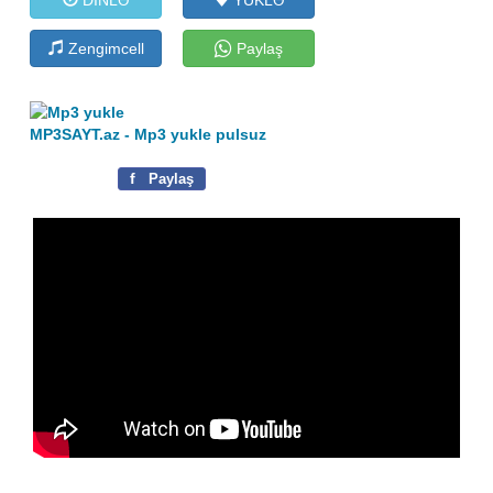
Zengimcell
Paylaş
MP3SAYT.az - Mp3 yukle pulsuz
f
Paylaş