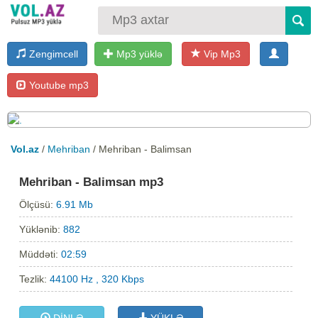
Zengimcell
Mp3 yüklə
Vip Mp3
Youtube mp3
Vol.az
/
Mehriban
/ Mehriban - Balimsan
Mehriban - Balimsan mp3
Ölçüsü:
6.91 Mb
Yüklənib:
882
Müddəti:
02:59
Tezlik:
44100 Hz , 320 Kbps
DİNLƏ
YÜKLƏ