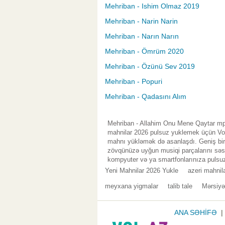
Mehriban - Ishim Olmaz 2019
Mehriban - Narin Narin
Mehriban - Narın Narın
Mehriban - Ömrüm 2020
Mehriban - Özünü Sev 2019
Mehriban - Popuri
Mehriban - Qadasını Alım
Mehriban - Allahim Onu Mene Qaytar mp3
mahnilar 2026 pulsuz yuklemek üçün Vol.
mahnı yükləmək də asanlaşdı. Geniş bir 
zövqünüzə uyğun musiqi parçalarını səsl
kompyuter və ya smartfonlarınıza pulsuz
Yeni Mahnilar 2026 Yukle
azeri mahnil
meyxana yigmalar
talib tale
Mərsiyə
ANA SƏHİFƏ