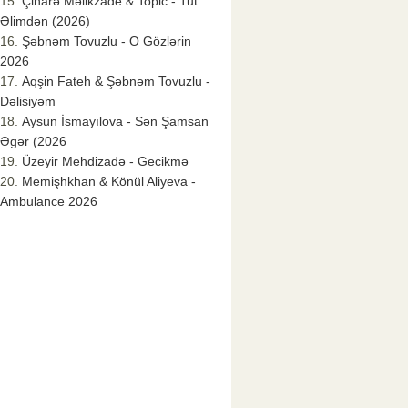
Çinarə Məlikzade & Topic - Tut
Əlimdən (2026)
Şəbnəm Tovuzlu - O Gözlərin
2026
Aqşin Fateh & Şəbnəm Tovuzlu -
Dəlisiyəm
Aysun İsmayılova - Sən Şamsan
Əgər (2026
Üzeyir Mehdizadə - Gecikmə
Memişhkhan & Könül Aliyeva -
Ambulance 2026