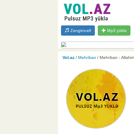
Zengimcell
Mp3 yüklə
Vol.az
/
Mehriban
/ Mehriban - Allah