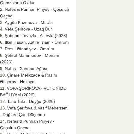
Qəmzələrin Oxdur
Nəfəs & Pünhan Piriyev - Qoşulub
Qaçaq
Aygün Kazımova - Məclis
Vəfa Şərifova - Uzaq Dur
Şəbnəm Tovuzlu - A Leyla (2026)
İlkin Hasan, Xatirə İslam - Ömrüm
Rəsul Əfəndiyev - Ömrüm
Şöhrət Məmmədov - Mənəm
(2026)
Nəfəs - Xanımın Ağası
Çinarə Məlikzadə & Rasim
Əsgərov - Hekayə
VƏFA ŞƏRİFOVA - VƏTƏNİMƏ
BAĞLIYAM (2026)
Talıb Tale - Duyğu (2026)
Vəfa Şərifova & Vasif Məhərrəmli
- Dağlara Çən Düşəndə
Nəfəs & Punhan Piriyev -
Qoşulub Qaçaq