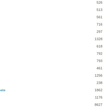
526
513
561
716
297
1328
618
792
793
461
1256
238
bətə
1862
1176
8627