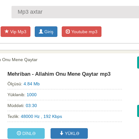
Vip Mp3
Giriş
Youtube mp3
im Onu Mene Qaytar
Mehriban - Allahim Onu Mene Qaytar mp3
Ölçüsü:
4.84 Mb
Yüklənib:
1000
Müddəti:
03:30
Tezlik:
48000 Hz , 192 Kbps
DİNLƏ
YÜKLƏ