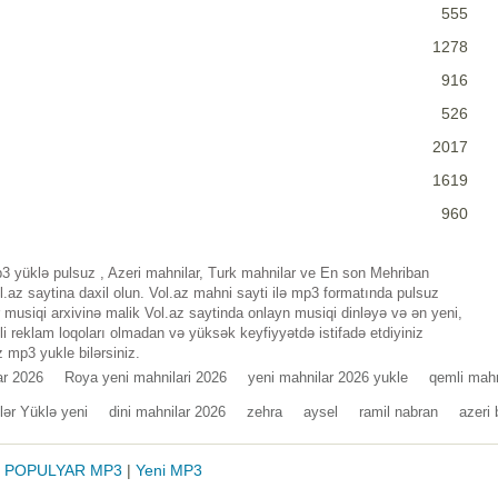
555
1278
916
526
2017
1619
960
 yüklə pulsuz , Azeri mahnilar, Turk mahnilar ve En son Mehriban
az saytina daxil olun. Vol.az mahni sayti ilə mp3 formatında pulsuz
musiqi arxivinə malik Vol.az saytinda onlayn musiqi dinləyə və ən yeni,
i reklam loqoları olmadan və yüksək keyfiyyətdə istifadə etdiyiniz
 mp3 yukle bilərsiniz.
ar 2026
Roya yeni mahnilari 2026
yeni mahnilar 2026 yukle
qemli mahn
lər Yüklə yeni
dini mahnilar 2026
zehra
aysel
ramil nabran
azeri
|
POPULYAR MP3
|
Yeni MP3