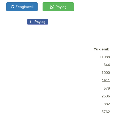
Zengimcell
Paylaş
f
Paylaş
Yüklənib
11088
644
1000
1511
579
2536
882
5762