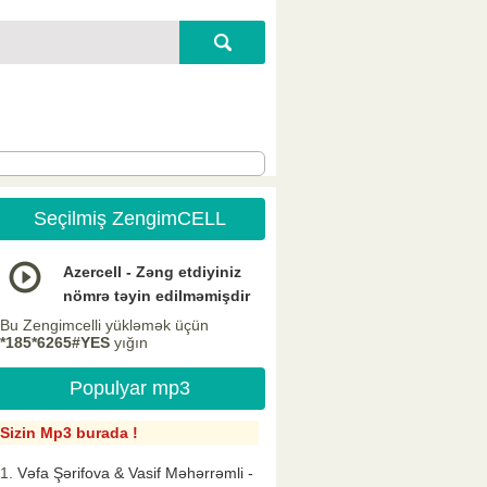
Seçilmiş ZengimCELL
Azercell - Zəng etdiyiniz
nömrə təyin edilməmişdir
Bu Zengimcelli yükləmək üçün
*185*6265#YES
yığın
Populyar mp3
Sizin Mp3 burada !
Vəfa Şərifova & Vasif Məhərrəmli -