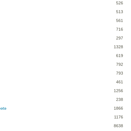
526
513
561
716
297
1328
619
792
793
461
1256
238
bətə
1866
1176
8638