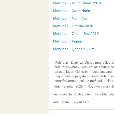
Mehriban - Ishim Olmaz 2019
Mehriban - Narin Narin
Mehriban - Narın Narın
Mehriban - Ömrüm 2020
Mehriban - Özünü Sev 2019
Mehriban - Popuri
Mehriban - Qadasını Alım
Mehriban - Dağıl Ey Dünya mp3 yüklə pu
pulsuz yuklemek üçün Vol.az saytina da
də asanlaşdı. Geniş bir musiqi arxivinə
uyğun musiqi parçalarını səsli reklam lo
smartfonlarınıza pulsuz mp3 yukle bilərs
Türk mahnıları 2026
Roya yeni mahnila
yeni mahnilar 2026 yukle
Yeni Mahnila
aram aram
aydın sani