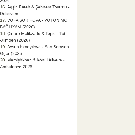
2026
Aqşin Fateh & Şəbnəm Tovuzlu -
Dəlisiyəm
VƏFA ŞƏRİFOVA - VƏTƏNİMƏ
BAĞLIYAM (2026)
Çinarə Məlikzade & Topic - Tut
Əlimdən (2026)
Aysun İsmayılova - Sən Şamsan
Əgər (2026
Memişhkhan & Könül Aliyeva -
Ambulance 2026