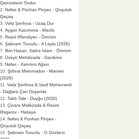
Qəmzələrin Oxdur
Nəfəs & Pünhan Piriyev - Qoşulub
Qaçaq
Vəfa Şərifova - Uzaq Dur
Aygün Kazımova - Məclis
Rəsul Əfəndiyev - Ömrüm
Şəbnəm Tovuzlu - A Leyla (2026)
İlkin Hasan, Xatirə İslam - Ömrüm
Üzeyir Mehdizadə - Gecikmə
Nəfəs - Xanımın Ağası
Şöhrət Məmmədov - Mənəm
(2026)
Vəfa Şərifova & Vasif Məhərrəmli
- Dağlara Çən Düşəndə
Talıb Tale - Duyğu (2026)
Çinarə Məlikzadə & Rasim
Əsgərov - Hekayə
Nəfəs & Punhan Piriyev -
Qoşulub Qaçaq
Şəbnəm Tovuzlu - O Gözlərin