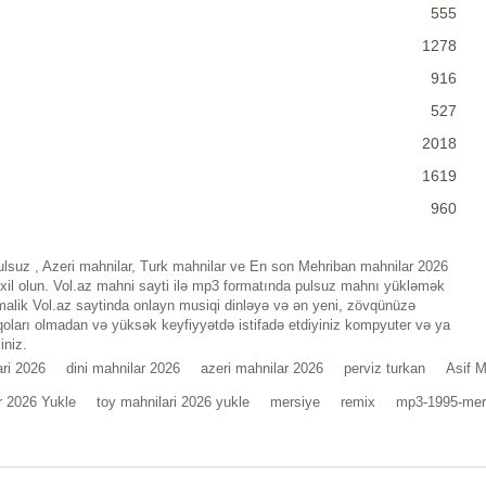
555
1278
916
527
2018
1619
960
lsuz , Azeri mahnilar, Turk mahnilar ve En son Mehriban mahnilar 2026
xil olun. Vol.az mahni sayti ilə mp3 formatında pulsuz mahnı yükləmək
 malik Vol.az saytinda onlayn musiqi dinləyə və ən yeni, zövqünüzə
qoları olmadan və yüksək keyfiyyətdə istifadə etdiyiniz kompyuter və ya
iniz.
ri 2026
dini mahnilar 2026
azeri mahnilar 2026
perviz turkan
Asif 
r 2026 Yukle
toy mahnilari 2026 yukle
mersiye
remix
mp3-1995-mer