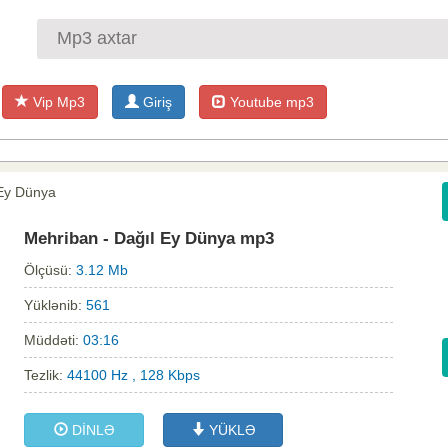
Vip Mp3
Giriş
Youtube mp3
 Ey Dünya
Mehriban - Dağıl Ey Dünya mp3
Ölçüsü:
3.12 Mb
Yüklənib:
561
Müddəti:
03:16
Tezlik:
44100 Hz , 128 Kbps
DİNLƏ
YÜKLƏ