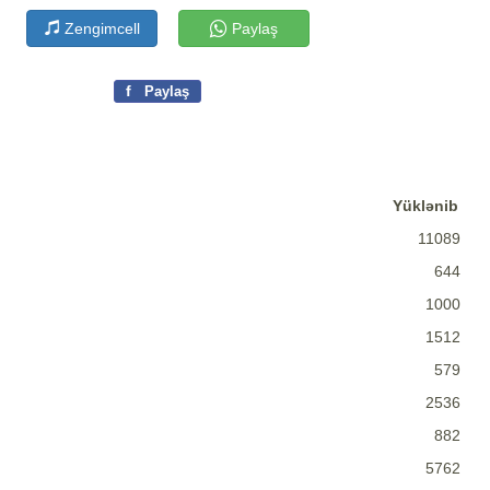
Zengimcell
Paylaş
f
Paylaş
Yüklənib
11089
644
1000
1512
579
2536
882
5762