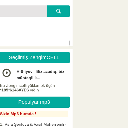
Seçilmiş ZengimCELL
H.Əliyev - Biz azadıq, biz
müstəqilik...
Bu Zengimcelli yükləmək üçün
*185*6146#YES
yığın
Populyar mp3
Sizin Mp3 burada !
Vəfa Şərifova & Vasif Məhərrəmli -