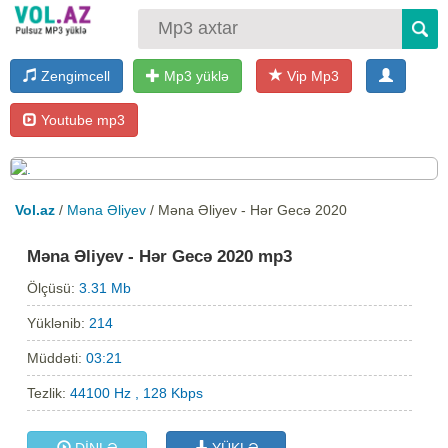
Zengimcell
Mp3 yüklə
Vip Mp3
Youtube mp3
Vol.az
/
Məna Əliyev
/ Məna Əliyev - Hər Gecə 2020
Məna Əliyev - Hər Gecə 2020 mp3
Ölçüsü:
3.31 Mb
Yüklənib:
214
Müddəti:
03:21
Tezlik:
44100 Hz , 128 Kbps
DİNLƏ
YÜKLƏ