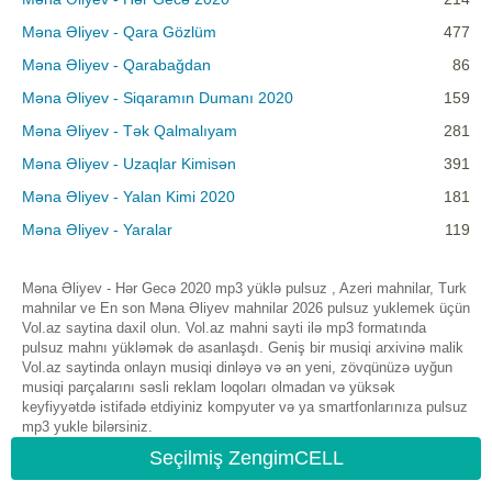
Məna Əliyev - Qara Gözlüm
477
Məna Əliyev - Qarabağdan
86
Məna Əliyev - Siqaramın Dumanı 2020
159
Məna Əliyev - Tək Qalmalıyam
281
Məna Əliyev - Uzaqlar Kimisən
391
Məna Əliyev - Yalan Kimi 2020
181
Məna Əliyev - Yaralar
119
Məna Əliyev - Hər Gecə 2020 mp3 yüklə pulsuz , Azeri mahnilar, Turk
mahnilar ve En son Məna Əliyev mahnilar 2026 pulsuz yuklemek üçün
Vol.az saytina daxil olun. Vol.az mahni sayti ilə mp3 formatında
pulsuz mahnı yükləmək də asanlaşdı. Geniş bir musiqi arxivinə malik
Vol.az saytinda onlayn musiqi dinləyə və ən yeni, zövqünüzə uyğun
musiqi parçalarını səsli reklam loqoları olmadan və yüksək
keyfiyyətdə istifadə etdiyiniz kompyuter və ya smartfonlarınıza pulsuz
mp3 yukle bilərsiniz.
Seçilmiş ZengimCELL