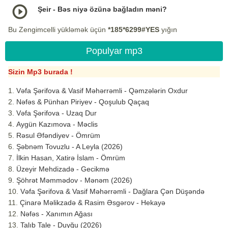
Şeir - Bəs niyə özünə bağladın məni?
Bu Zengimcelli yükləmək üçün
*185*6299#YES
yığın
Populyar mp3
Sizin Mp3 burada !
Vəfa Şərifova & Vasif Məhərrəmli - Qəmzələrin Oxdur
Nəfəs & Pünhan Piriyev - Qoşulub Qaçaq
Vəfa Şərifova - Uzaq Dur
Aygün Kazımova - Məclis
Rəsul Əfəndiyev - Ömrüm
Şəbnəm Tovuzlu - A Leyla (2026)
İlkin Hasan, Xatirə İslam - Ömrüm
Üzeyir Mehdizadə - Gecikmə
Şöhrət Məmmədov - Mənəm (2026)
Vəfa Şərifova & Vasif Məhərrəmli - Dağlara Çən Düşəndə
Çinarə Məlikzadə & Rasim Əsgərov - Hekayə
Nəfəs - Xanımın Ağası
Talıb Tale - Duyğu (2026)