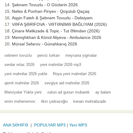
Şəbnəm Tovuzlu - O Gözlərin 2026
Nəfəs & Punhan Piriyev - Qoşulub Qaçaq
Aqşin Fateh & Şəbnəm Tovuzlu - Dəlisiyəm
VƏFA ŞƏRİFOVA - VƏTƏNİMƏ BAĞLIYAM (2026)
Çinarə Məlikzade & Topic - Tut Əlimdən (2026)
Memişhkhan & Könül Aliyeva - Ambulance 2026
Mürsəl Səfərov - Günahkarıq 2026
sebnem tovuzlu
perviz turkan
meyxana yigmalar
serdar ortac 2026
yeni mahnilar 2026 mp3
yeni mahnilar 2026 yukle
Roya yeni mahnilari 2026
qemli mahnilar 2026
sevgiye aid mahnilar 2026
Mərsiyələr Yüklə yeni
xatun ad gunun mubarek
ay balam
emin meherremov
ilkin çərkəzoğlu
kenan mehrabzade
ANA SƏHİFƏ
|
POPULYAR MP3
|
Yeni MP3