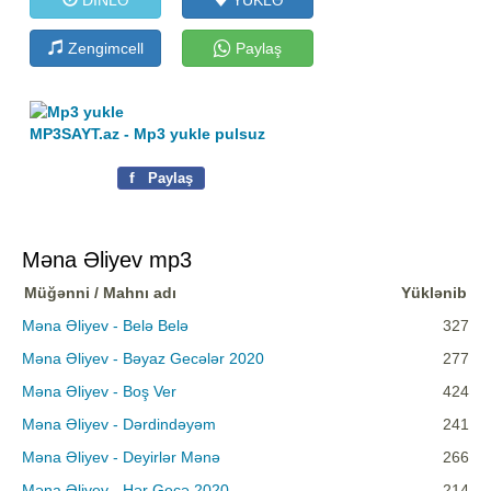
Zengimcell
Paylaş
MP3SAYT.az - Mp3 yukle pulsuz
f
Paylaş
Məna Əliyev mp3
Müğənni / Mahnı adı
Yüklənib
Məna Əliyev - Belə Belə
327
Məna Əliyev - Bəyaz Gecələr 2020
277
Məna Əliyev - Boş Ver
424
Məna Əliyev - Dərdindəyəm
241
Məna Əliyev - Deyirlər Mənə
266
Məna Əliyev - Hər Gecə 2020
214