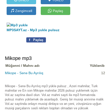
Zengimcell
Paylaş
MP3SAYT.az - Mp3 yukle pulsuz
f
Paylaş
Mikope mp3
Müğənni / Mahnı adı
Yüklənib
Mikope - Sənə Bu Ayrılıq
12
Mikope - Sənə Bu Ayrılıq mp3 yüklə pulsuz , Azeri mahnilar, Turk
mahnilar ve En son Mikope mahnilar 2026 pulsuz yuklemek üçün
Vol.az saytina daxil olun. Vol.az mahni sayti ilə mp3 formatında
pulsuz mahnı yükləmək də asanlaşdı. Geniş bir musiqi arxivinə malik
Vol.az saytinda onlayn musiqi dinləyə və ən yeni, zövqünüzə uyğun
musiqi parçalarını səsli reklam loqoları olmadan və yüksək