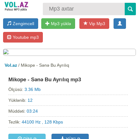
Zengimcell
Mp3 yüklə
Vip Mp3
Youtube mp3
Vol.az
/ Mikope - Sənə Bu Ayrılıq
Mikope - Sənə Bu Ayrılıq mp3
Ölçüsü:
3.36 Mb
Yüklənib:
12
Müddəti:
03:24
Tezlik:
44100 Hz , 128 Kbps
DİNLƏ
YÜKLƏ