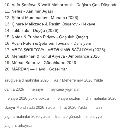
Vəfa Şərifova & Vasif Məhərrəmli - Dağlara Çən Düşəndə
Nəfəs - Xanımın Ağası
Şöhrət Məmmədov - Mənəm (2026)
Çinarə Məlikzadə & Rasim Əsgərov - Hekayə
Talıb Tale - Duyğu (2026)
Nəfəs & Punhan Piriyev - Qoşulub Qaçaq
Aqşin Fateh & Şəbnəm Tovuzlu - Dəlisiyəm
VƏFA ŞƏRİFOVA - VƏTƏNİMƏ BAĞLIYAM (2026)
Memişhkhan & Könül Aliyeva - Ambulance 2026
Mürsəl Səfərov - Günahkarıq 2026
MARDAN — Haydı, Gözəl Yar
sevgiye aid mahnilar 2026
Asif Meherremov 2026 Yukle
damla 2026
mersiye
meyxana yigmalar
mersiye 2026 yukle boxca
mersiye sozleri
dini mahnilar 2026
Uzeyir Mehdizade 2026 Yukle
Ifrat 2026 Yukle
mahni
yigma mahnilar 2020 yukle
kəmalə günəşli
mərsiyyə
yaşa azərbaycan