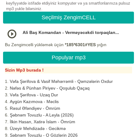
keyfiyyətdə istifadə etdiyiniz kompyuter və ya smartfonlarınıza pulsuz
mp3 yukle bilərsiniz.
Seçilmiş ZengimCELL
Ali Baş Komandan - Verməyəcəkdi torpaqları...
Bu Zengimcelli yükləmək üçün
*185*6301#YES
yığın
Populyar mp3
Sizin Mp3 burada !
Vəfa Şərifova & Vasif Məhərrəmli - Qəmzələrin Oxdur
Nəfəs & Pünhan Piriyev - Qoşulub Qaçaq
Vəfa Şərifova - Uzaq Dur
Aygün Kazımova - Məclis
Rəsul Əfəndiyev - Ömrüm
Şəbnəm Tovuzlu - A Leyla (2026)
İlkin Hasan, Xatirə İslam - Ömrüm
Üzeyir Mehdizadə - Gecikmə
Şəbnəm Tovuzlu - O Gözlərin 2026