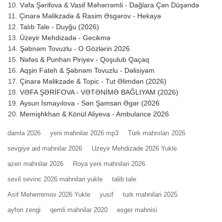
Vəfa Şərifova & Vasif Məhərrəmli - Dağlara Çən Düşəndə
Çinarə Məlikzadə & Rasim Əsgərov - Hekayə
Talıb Tale - Duyğu (2026)
Üzeyir Mehdizadə - Gecikmə
Şəbnəm Tovuzlu - O Gözlərin 2026
Nəfəs & Punhan Piriyev - Qoşulub Qaçaq
Aqşin Fateh & Şəbnəm Tovuzlu - Dəlisiyəm
Çinarə Məlikzade & Topic - Tut Əlimdən (2026)
VƏFA ŞƏRİFOVA - VƏTƏNİMƏ BAĞLIYAM (2026)
Aysun İsmayılova - Sən Şamsan Əgər (2026
Memişhkhan & Könül Aliyeva - Ambulance 2026
damla 2026
yeni mahnilar 2026 mp3
Türk mahnıları 2026
sevgiye aid mahnilar 2026
Uzeyir Mehdizade 2026 Yukle
azeri mahnilar 2026
Roya yeni mahnilari 2026
sevil sevinc 2026 mahnilari yukle
talib tale
Asif Meherremov 2026 Yukle
yusif
turk mahnilari 2025
ayfon zengi
qemli mahnilar 2020
esger mahnisi