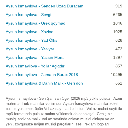
Aysun İsmayılova - Səndən Uzaq Duracam
919
Aysun İsmayılova - Sevgi
6265
Aysun İsmayılova - Ürək qoymadı
1846
Aysun İsmayılova - Xəzinə
1025
Aysun İsmayılova - Yad Ölkə
628
Aysun İsmayılova - Yar-yar
472
Aysun İsmayılova - Yazsın Mənə
1297
Aysun İsmayilova - Yollar Açıqdır
857
Aysun İsmayilova - Zamana Burax 2018
10495
Aysun İsmayılova & Dahin Malik - Geri dön
651
Aysun İsmayılova - Sən Şamsan Əgər (2026 mp3 yüklə pulsuz , Azeri
mahnilar, Turk mahnilar ve En son Aysun İsmayılova mahnilar 2026
pulsuz yuklemek üçün Vol.az saytina daxil olun. Vol.az mahni sayti ilə
mp3 formatında pulsuz mahnı yükləmək də asanlaşdı. Geniş bir
musiqi arxivinə malik Vol.az saytinda onlayn musiqi dinləyə və ən
yeni, zövqünüzə uyğun musiqi parçalarını səsli reklam loqoları