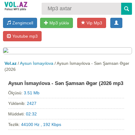
Zengimcell
Mp3 yüklə
Vip Mp3
Youtube mp3
Vol.az
/
Aysun İsmayılova
/ Aysun İsmayılova - Sən Şamsan Əgər
(2026
Aysun İsmayılova - Sən Şamsan Əgər (2026 mp3
Ölçüsü:
3.51 Mb
Yüklənib:
2427
Müddəti:
02:32
Tezlik:
44100 Hz , 192 Kbps