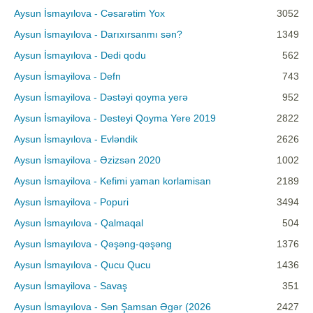
Aysun İsmayılova - Cəsarətim Yox
3052
Aysun İsmayılova - Darıxırsanmı sən?
1349
Aysun İsmayılova - Dedi qodu
562
Aysun İsmayilova - Defn
743
Aysun İsmayilova - Dəstəyi qoyma yerə
952
Aysun İsmayilova - Desteyi Qoyma Yere 2019
2822
Aysun İsmayılova - Evləndik
2626
Aysun İsmayilova - Əzizsən 2020
1002
Aysun İsmayilova - Kefimi yaman korlamisan
2189
Aysun İsmayilova - Popuri
3494
Aysun İsmayılova - Qalmaqal
504
Aysun İsmayılova - Qəşəng-qəşəng
1376
Aysun İsmayılova - Qucu Qucu
1436
Aysun İsmayilova - Savaş
351
Aysun İsmayılova - Sən Şamsan Əgər (2026
2427