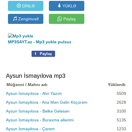
DİNLƏ
YÜKLƏ
Zengimcell
Paylaş
MP3SAYT.az - Mp3 yukle pulsuz
f
Paylaş
Aysun İsmayılova mp3
Müğənni / Mahnı adı
Yüklənib
Aysun İsmayılova - Alın Yazım
5509
Aysun İsmayilova - Ana Mən Gəlin Köçürəm
2628
Aysun İsmayılova - Bəlkə Gələsən
3100
Aysun İsmayılova - Buraxma əllərimi
5135
Aysun İsmayilova - Çarem
1233