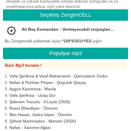
olmadan və yüksək keyfiyyətdə istifadə etdiyiniz kompyuter və ya
smartfonlarınıza pulsuz mp3 yukle bilərsiniz.
Seçilmiş ZengimCELL
Ali Baş Komandan - Verməyəcəkdi torpaqları...
Bu Zengimcelli yükləmək üçün
*185*6301#YES
yığın
Populyar mp3
Sizin Mp3 burada !
Vəfa Şərifova & Vasif Məhərrəmli - Qəmzələrin Oxdur
Nəfəs & Pünhan Piriyev - Qoşulub Qaçaq
Aygün Kazımova - Məclis
Vəfa Şərifova - Uzaq Dur
Şəbnəm Tovuzlu - A Leyla (2026)
Rəsul Əfəndiyev - Ömrüm
İlkin Hasan, Xatirə İslam - Ömrüm
Şöhrət Məmmədov - Mənəm (2026)
Nəfəs - Xanımın Ağası