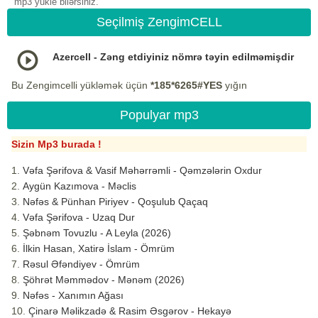
mp3 yukle bilərsiniz.
Seçilmiş ZengimCELL
Azercell - Zəng etdiyiniz nömrə təyin edilməmişdir
Bu Zengimcelli yükləmək üçün
*185*6265#YES
yığın
Populyar mp3
Sizin Mp3 burada !
Vəfa Şərifova & Vasif Məhərrəmli - Qəmzələrin Oxdur
Aygün Kazımova - Məclis
Nəfəs & Pünhan Piriyev - Qoşulub Qaçaq
Vəfa Şərifova - Uzaq Dur
Şəbnəm Tovuzlu - A Leyla (2026)
İlkin Hasan, Xatirə İslam - Ömrüm
Rəsul Əfəndiyev - Ömrüm
Şöhrət Məmmədov - Mənəm (2026)
Nəfəs - Xanımın Ağası
Çinarə Məlikzadə & Rasim Əsgərov - Hekayə