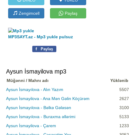
Zengimcell
Paylaş
MP3SAYT.az - Mp3 yukle pulsuz
f
Paylaş
Aysun İsmayilova mp3
Müğənni / Mahnı adı
Yüklənib
Aysun İsmayılova - Alın Yazım
5507
Aysun İsmayilova - Ana Mən Gəlin Köçürəm
2627
Aysun İsmayılova - Bəlkə Gələsən
3100
Aysun İsmayılova - Buraxma əllərimi
5133
Aysun İsmayilova - Çarem
1233
Aysun İsmayılova - Cəsarətim Yox
3052