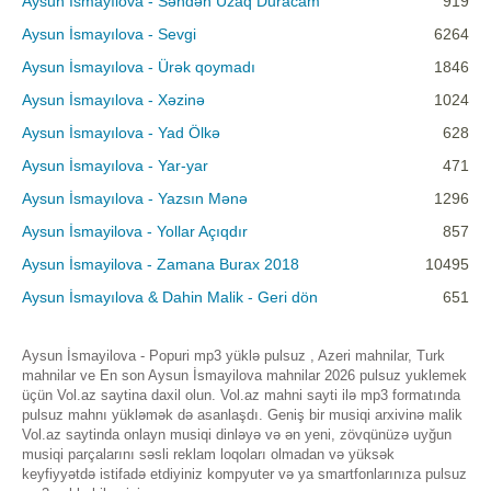
Aysun İsmayılova - Səndən Uzaq Duracam
919
Aysun İsmayılova - Sevgi
6264
Aysun İsmayılova - Ürək qoymadı
1846
Aysun İsmayılova - Xəzinə
1024
Aysun İsmayılova - Yad Ölkə
628
Aysun İsmayılova - Yar-yar
471
Aysun İsmayılova - Yazsın Mənə
1296
Aysun İsmayilova - Yollar Açıqdır
857
Aysun İsmayilova - Zamana Burax 2018
10495
Aysun İsmayılova & Dahin Malik - Geri dön
651
Aysun İsmayilova - Popuri mp3 yüklə pulsuz , Azeri mahnilar, Turk
mahnilar ve En son Aysun İsmayilova mahnilar 2026 pulsuz yuklemek
üçün Vol.az saytina daxil olun. Vol.az mahni sayti ilə mp3 formatında
pulsuz mahnı yükləmək də asanlaşdı. Geniş bir musiqi arxivinə malik
Vol.az saytinda onlayn musiqi dinləyə və ən yeni, zövqünüzə uyğun
musiqi parçalarını səsli reklam loqoları olmadan və yüksək
keyfiyyətdə istifadə etdiyiniz kompyuter və ya smartfonlarınıza pulsuz