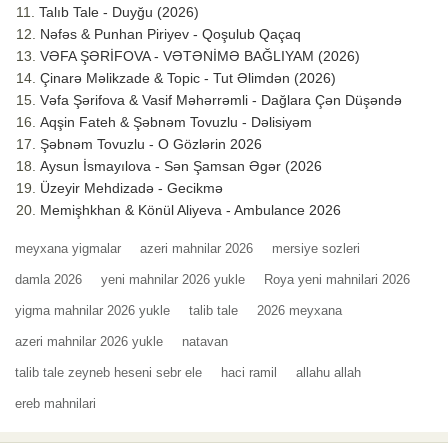
Talıb Tale - Duyğu (2026)
Nəfəs & Punhan Piriyev - Qoşulub Qaçaq
VƏFA ŞƏRİFOVA - VƏTƏNİMƏ BAĞLIYAM (2026)
Çinarə Məlikzade & Topic - Tut Əlimdən (2026)
Vəfa Şərifova & Vasif Məhərrəmli - Dağlara Çən Düşəndə
Aqşin Fateh & Şəbnəm Tovuzlu - Dəlisiyəm
Şəbnəm Tovuzlu - O Gözlərin 2026
Aysun İsmayılova - Sən Şamsan Əgər (2026
Üzeyir Mehdizadə - Gecikmə
Memişhkhan & Könül Aliyeva - Ambulance 2026
meyxana yigmalar
azeri mahnilar 2026
mersiye sozleri
damla 2026
yeni mahnilar 2026 yukle
Roya yeni mahnilari 2026
yigma mahnilar 2026 yukle
talib tale
2026 meyxana
azeri mahnilar 2026 yukle
natavan
talib tale zeyneb heseni sebr ele
haci ramil
allahu allah
ereb mahnilari