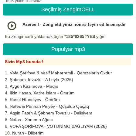
mp3 yukle bilərsiniz.
Seçilmiş ZengimCELL
Azercell - Zəng etdiyiniz nömrə təyin edilməmişdir
Bu Zengimcelli yükləmək üçün
*185*6265#YES
yığın
Populyar mp3
Sizin Mp3 burada !
Vəfa Şərifova & Vasif Məhərrəmli - Qəmzələrin Oxdur
Şəbnəm Tovuzlu - A Leyla (2026)
Aygün Kazımova - Məclis
İlkin Hasan, Xatirə İslam - Ömrüm
Rəsul Əfəndiyev - Ömrüm
Nəfəs & Pünhan Piriyev - Qoşulub Qaçaq
Aqşin Fateh & Şəbnəm Tovuzlu - Dəlisiyəm
Nəfəs - Xanımın Ağası
VƏFA ŞƏRİFOVA - VƏTƏNİMƏ BAĞLIYAM (2026)
Nuran - Dilbərim