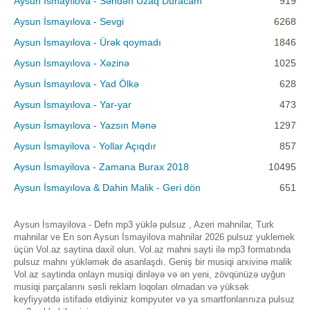
Aysun İsmayılova - Səndən Uzaq Duracam
919
Aysun İsmayılova - Sevgi
6268
Aysun İsmayılova - Ürək qoymadı
1846
Aysun İsmayılova - Xəzinə
1025
Aysun İsmayılova - Yad Ölkə
628
Aysun İsmayılova - Yar-yar
473
Aysun İsmayılova - Yazsın Mənə
1297
Aysun İsmayilova - Yollar Açıqdır
857
Aysun İsmayilova - Zamana Burax 2018
10495
Aysun İsmayılova & Dahin Malik - Geri dön
651
Aysun İsmayilova - Defn mp3 yüklə pulsuz , Azeri mahnilar, Turk
mahnilar ve En son Aysun İsmayilova mahnilar 2026 pulsuz yuklemek
üçün Vol.az saytina daxil olun. Vol.az mahni sayti ilə mp3 formatında
pulsuz mahnı yükləmək də asanlaşdı. Geniş bir musiqi arxivinə malik
Vol.az saytinda onlayn musiqi dinləyə və ən yeni, zövqünüzə uyğun
musiqi parçalarını səsli reklam loqoları olmadan və yüksək
keyfiyyətdə istifadə etdiyiniz kompyuter və ya smartfonlarınıza pulsuz