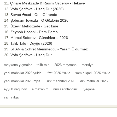
Çinarə Məlikzadə & Rasim Əsgərov - Hekayə
Vəfa Şərifova - Uzaq Dur (2026)
Sərvət Əsəd - Onu Görəndə
Şəbnəm Tovuzlu - O Gözlərin 2026
Üzeyir Mehdizadə - Gecikmə
Zeynəb Həsəni - Dəm Dəmə
Mürsəl Səfərov - Günahkarıq 2026
Talıb Tale - Duyğu (2026)
SHAN & Şöhrət Məmmədov - Yaram Öldürməz
Vəfa Şərifova - Uzaq Dur
meyxana yigmalar
talib tale
2026 meyxana
mersiye
yeni mahnilar 2026 yukle
Ifrat 2026 Yukle
samir ilqarli 2026 Yukle
yeni mahnilar 2026 mp3
Türk mahnıları 2026
dini mahnilar 2026
eyyub yaqubov
almaxanim
nuri sərinləndirici
yegane
samir ilqarlı