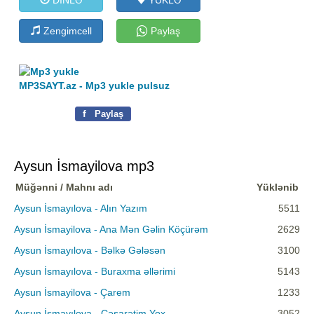
Zengimcell
Paylaş
MP3SAYT.az - Mp3 yukle pulsuz
f
Paylaş
Aysun İsmayilova mp3
Müğənni / Mahnı adı
Yüklənib
Aysun İsmayılova - Alın Yazım
5511
Aysun İsmayilova - Ana Mən Gəlin Köçürəm
2629
Aysun İsmayılova - Bəlkə Gələsən
3100
Aysun İsmayılova - Buraxma əllərimi
5143
Aysun İsmayilova - Çarem
1233
Aysun İsmayılova - Cəsarətim Yox
3052