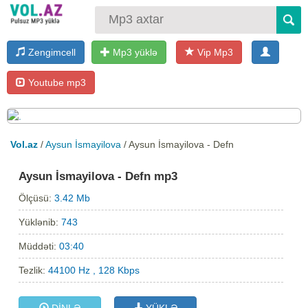
Zengimcell
Mp3 yüklə
Vip Mp3
Youtube mp3
Vol.az
/
Aysun İsmayilova
/ Aysun İsmayilova - Defn
Aysun İsmayilova - Defn mp3
Ölçüsü:
3.42 Mb
Yüklənib:
743
Müddəti:
03:40
Tezlik:
44100 Hz , 128 Kbps
DİNLƏ
YÜKLƏ