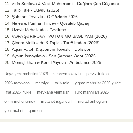
Vəfa Şərifova & Vasif Məhərrəmli - Dağlara Çən Düşəndə
Talıb Tale - Duyğu (2026)
Şəbnəm Tovuzlu - O Gözlərin 2026
Nəfəs & Punhan Piriyev - Qoşulub Qaçaq
Üzeyir Mehdizadə - Gecikmə
VƏFA ŞƏRİFOVA - VƏTƏNİMƏ BAĞLIYAM (2026)
Çinarə Məlikzade & Topic - Tut Əlimdən (2026)
Aqşin Fateh & Şəbnəm Tovuzlu - Dəlisiyəm
Aysun İsmayılova - Sən Şamsan Əgər (2026
Memişhkhan & Könül Aliyeva - Ambulance 2026
Roya yeni mahnilari 2026
sebnem tovuzlu
perviz turkan
2026 meyxana
mersiye
talib tale
yigma mahnilar 2026 yukle
Ifrat 2026 Yukle
meyxana yigmalar
Türk mahnıları 2026
emin meherremov
mətanət isgəndərli
murad arif oglum
yeni mahni
qarmon