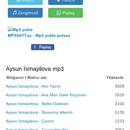
Zengimcell
Paylaş
MP3SAYT.az - Mp3 yukle pulsuz
f
Paylaş
Aysun İsmayilova mp3
Müğənni / Mahnı adı
Yüklənib
Aysun İsmayılova - Alın Yazım
5509
Aysun İsmayilova - Ana Mən Gəlin Köçürəm
2628
Aysun İsmayılova - Bəlkə Gələsən
3100
Aysun İsmayılova - Buraxma əllərimi
5135
Aysun İsmayilova - Çarem
1233
Aysun İsmayılova - Cəsarətim Yox
3052