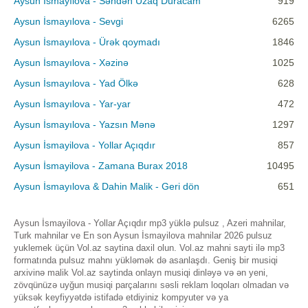
Aysun İsmayılova - Səndən Uzaq Duracam
919
Aysun İsmayılova - Sevgi
6265
Aysun İsmayılova - Ürək qoymadı
1846
Aysun İsmayılova - Xəzinə
1025
Aysun İsmayılova - Yad Ölkə
628
Aysun İsmayılova - Yar-yar
472
Aysun İsmayılova - Yazsın Mənə
1297
Aysun İsmayilova - Yollar Açıqdır
857
Aysun İsmayilova - Zamana Burax 2018
10495
Aysun İsmayılova & Dahin Malik - Geri dön
651
Aysun İsmayilova - Yollar Açıqdır mp3 yüklə pulsuz , Azeri mahnilar,
Turk mahnilar ve En son Aysun İsmayilova mahnilar 2026 pulsuz
yuklemek üçün Vol.az saytina daxil olun. Vol.az mahni sayti ilə mp3
formatında pulsuz mahnı yükləmək də asanlaşdı. Geniş bir musiqi
arxivinə malik Vol.az saytinda onlayn musiqi dinləyə və ən yeni,
zövqünüzə uyğun musiqi parçalarını səsli reklam loqoları olmadan və
yüksək keyfiyyətdə istifadə etdiyiniz kompyuter və ya