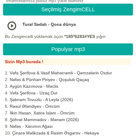
smartfonlarınıza pulsuz mp3 yukle bilərsiniz.
Seçilmiş ZengimCELL
Tural Sədalı - Qoca dünya
Bu Zengimcelli yükləmək üçün
*185*6283#YES
yığın
Populyar mp3
Sizin Mp3 burada !
Vəfa Şərifova & Vasif Məhərrəmli - Qəmzələrin Oxdur
Nəfəs & Pünhan Piriyev - Qoşulub Qaçaq
Aygün Kazımova - Məclis
Vəfa Şərifova - Uzaq Dur
Şəbnəm Tovuzlu - A Leyla (2026)
Rəsul Əfəndiyev - Ömrüm
İlkin Hasan, Xatirə İslam - Ömrüm
Şöhrət Məmmədov - Mənəm (2026)
Nəfəs - Xanımın Ağası
Çinarə Məlikzadə & Rasim Əsgərov - Hekayə