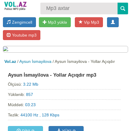
Zengimcell
Mp3 yüklə
Vip Mp3
Youtube mp3
Vol.az
/
Aysun İsmayilova
/ Aysun İsmayilova - Yollar Açıqdır
Aysun İsmayilova - Yollar Açıqdır mp3
Ölçüsü:
3.22 Mb
Yüklənib:
857
Müddəti:
03:23
Tezlik:
44100 Hz , 128 Kbps
DİNLƏ
YÜKLƏ