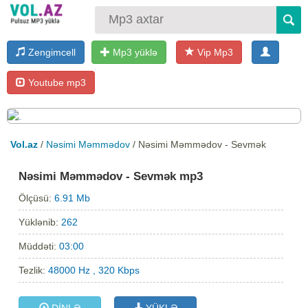
Zengimcell
Mp3 yüklə
Vip Mp3
Youtube mp3
Vol.az
/
Nəsimi Məmmədov
/ Nəsimi Məmmədov - Sevmək
Nəsimi Məmmədov - Sevmək mp3
Ölçüsü:
6.91 Mb
Yüklənib:
262
Müddəti:
03:00
Tezlik:
48000 Hz , 320 Kbps
DİNLƏ
YÜKLƏ