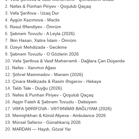
Nəfəs & Pünhan Piriyev - Qoşulub Qaçaq
Vəfa Şərifova - Uzaq Dur
Aygün Kazımova - Məclis
Rəsul Əfəndiyev - Ömrüm
Şəbnəm Tovuzlu - A Leyla (2026)
İlkin Hasan, Xatirə İslam - Ömrüm
Üzeyir Mehdizadə - Gecikmə
Şəbnəm Tovuzlu - O Gözlərin 2026
Vəfa Şərifova & Vasif Məhərrəmli - Dağlara Çən Düşəndə
Nəfəs - Xanımın Ağası
Şöhrət Məmmədov - Mənəm (2026)
Çinarə Məlikzadə & Rasim Əsgərov - Hekayə
Talıb Tale - Duyğu (2026)
Nəfəs & Punhan Piriyev - Qoşulub Qaçaq
Aqşin Fateh & Şəbnəm Tovuzlu - Dəlisiyəm
VƏFA ŞƏRİFOVA - VƏTƏNİMƏ BAĞLIYAM (2026)
Memişhkhan & Könül Aliyeva - Ambulance 2026
Mürsəl Səfərov - Günahkarıq 2026
MARDAN — Haydı, Gözəl Yar