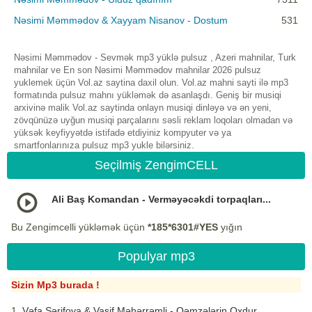
Nəsimi Məmmədov & Xayyam Nisanov - Dostum
531
Nəsimi Məmmədov - Sevmək mp3 yüklə pulsuz , Azeri mahnilar, Turk
mahnilar ve En son Nəsimi Məmmədov mahnilar 2026 pulsuz
yuklemek üçün Vol.az saytina daxil olun. Vol.az mahni sayti ilə mp3
formatında pulsuz mahnı yükləmək də asanlaşdı. Geniş bir musiqi
arxivinə malik Vol.az saytinda onlayn musiqi dinləyə və ən yeni,
zövqünüzə uyğun musiqi parçalarını səsli reklam loqoları olmadan və
yüksək keyfiyyətdə istifadə etdiyiniz kompyuter və ya
smartfonlarınıza pulsuz mp3 yukle bilərsiniz.
Seçilmiş ZengimCELL
Ali Baş Komandan - Verməyəcəkdi torpaqları...
Bu Zengimcelli yükləmək üçün
*185*6301#YES
yığın
Populyar mp3
Sizin Mp3 burada !
Vəfa Şərifova & Vasif Məhərrəmli - Qəmzələrin Oxdur