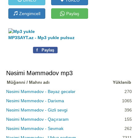
Zengimcell
Paylaş
MP3SAYT.az - Mp3 yukle pulsuz
f
Paylaş
Nəsimi Məmmədov mp3
Müğənni / Mahnı adı
Yüklənib
Nəsimi Məmmədov - Bəyaz gecələr
270
Nesimi Memmedov - Darixma
1065
Nəsimi Məmmədov - Gizli sevgi
396
Nəsimi Məmmədov - Qaçıraram
155
Nəsimi Məmmədov - Sevmək
262
Nəsimi Məmmədov - Ulduz qadınım
7311