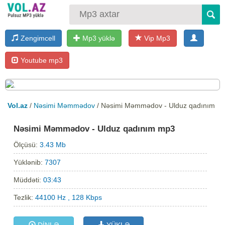
Zengimcell
Mp3 yüklə
Vip Mp3
Youtube mp3
Vol.az
/
Nəsimi Məmmədov
/ Nəsimi Məmmədov - Ulduz qadınım
Nəsimi Məmmədov - Ulduz qadınım mp3
Ölçüsü:
3.43 Mb
Yüklənib:
7307
Müddəti:
03:43
Tezlik:
44100 Hz , 128 Kbps
DİNLƏ
YÜKLƏ