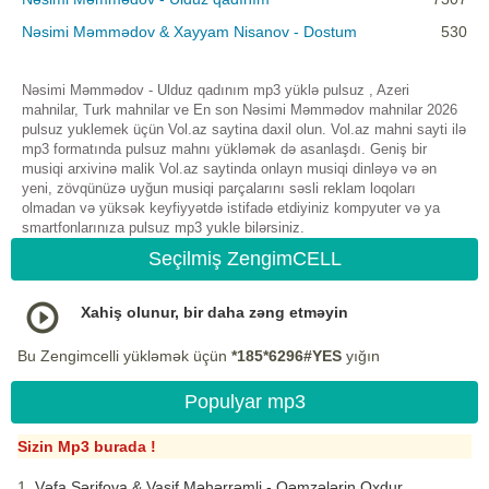
Nəsimi Məmmədov & Xayyam Nisanov - Dostum
530
Nəsimi Məmmədov - Ulduz qadınım mp3 yüklə pulsuz , Azeri
mahnilar, Turk mahnilar ve En son Nəsimi Məmmədov mahnilar 2026
pulsuz yuklemek üçün Vol.az saytina daxil olun. Vol.az mahni sayti ilə
mp3 formatında pulsuz mahnı yükləmək də asanlaşdı. Geniş bir
musiqi arxivinə malik Vol.az saytinda onlayn musiqi dinləyə və ən
yeni, zövqünüzə uyğun musiqi parçalarını səsli reklam loqoları
olmadan və yüksək keyfiyyətdə istifadə etdiyiniz kompyuter və ya
smartfonlarınıza pulsuz mp3 yukle bilərsiniz.
Seçilmiş ZengimCELL
Xahiş olunur, bir daha zəng etməyin
Bu Zengimcelli yükləmək üçün
*185*6296#YES
yığın
Populyar mp3
Sizin Mp3 burada !
Vəfa Şərifova & Vasif Məhərrəmli - Qəmzələrin Oxdur