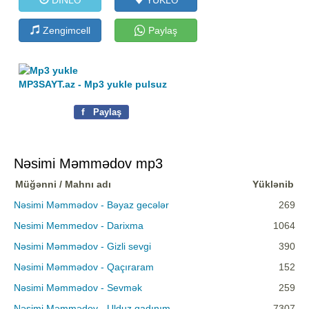
Zengimcell
Paylaş
MP3SAYT.az - Mp3 yukle pulsuz
f
Paylaş
Nəsimi Məmmədov mp3
Müğənni / Mahnı adı
Yüklənib
Nəsimi Məmmədov - Bəyaz gecələr
269
Nesimi Memmedov - Darixma
1064
Nəsimi Məmmədov - Gizli sevgi
390
Nəsimi Məmmədov - Qaçıraram
152
Nəsimi Məmmədov - Sevmək
259
Nəsimi Məmmədov - Ulduz qadınım
7307