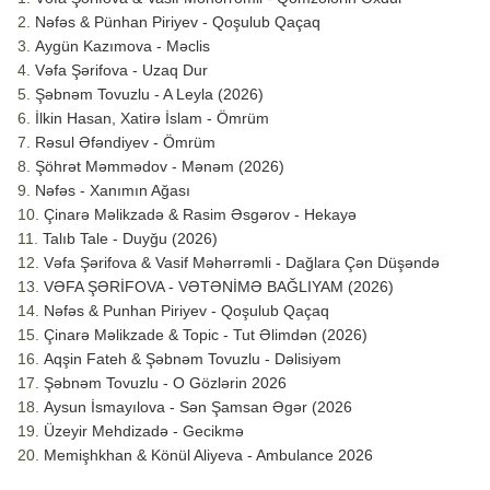
Nəfəs & Pünhan Piriyev - Qoşulub Qaçaq
Aygün Kazımova - Məclis
Vəfa Şərifova - Uzaq Dur
Şəbnəm Tovuzlu - A Leyla (2026)
İlkin Hasan, Xatirə İslam - Ömrüm
Rəsul Əfəndiyev - Ömrüm
Şöhrət Məmmədov - Mənəm (2026)
Nəfəs - Xanımın Ağası
Çinarə Məlikzadə & Rasim Əsgərov - Hekayə
Talıb Tale - Duyğu (2026)
Vəfa Şərifova & Vasif Məhərrəmli - Dağlara Çən Düşəndə
VƏFA ŞƏRİFOVA - VƏTƏNİMƏ BAĞLIYAM (2026)
Nəfəs & Punhan Piriyev - Qoşulub Qaçaq
Çinarə Məlikzade & Topic - Tut Əlimdən (2026)
Aqşin Fateh & Şəbnəm Tovuzlu - Dəlisiyəm
Şəbnəm Tovuzlu - O Gözlərin 2026
Aysun İsmayılova - Sən Şamsan Əgər (2026
Üzeyir Mehdizadə - Gecikmə
Memişhkhan & Könül Aliyeva - Ambulance 2026