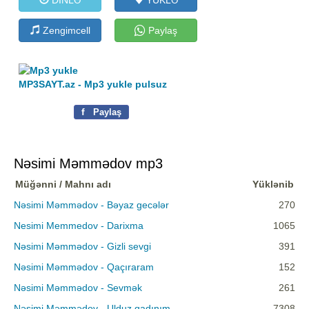
Zengimcell
Paylaş
MP3SAYT.az - Mp3 yukle pulsuz
f
Paylaş
Nəsimi Məmmədov mp3
Müğənni / Mahnı adı
Yüklənib
Nəsimi Məmmədov - Bəyaz gecələr
270
Nesimi Memmedov - Darixma
1065
Nəsimi Məmmədov - Gizli sevgi
391
Nəsimi Məmmədov - Qaçıraram
152
Nəsimi Məmmədov - Sevmək
261
Nəsimi Məmmədov - Ulduz qadınım
7308