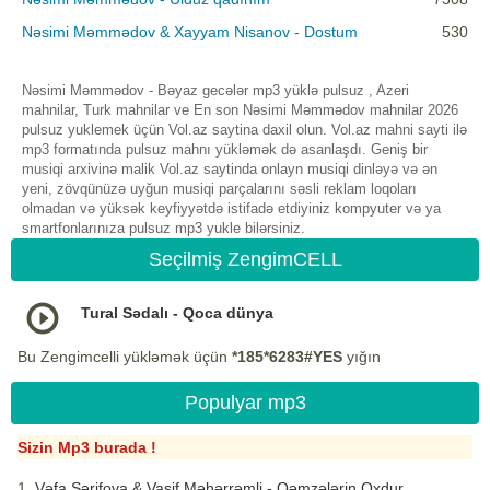
Nəsimi Məmmədov & Xayyam Nisanov - Dostum
530
Nəsimi Məmmədov - Bəyaz gecələr mp3 yüklə pulsuz , Azeri
mahnilar, Turk mahnilar ve En son Nəsimi Məmmədov mahnilar 2026
pulsuz yuklemek üçün Vol.az saytina daxil olun. Vol.az mahni sayti ilə
mp3 formatında pulsuz mahnı yükləmək də asanlaşdı. Geniş bir
musiqi arxivinə malik Vol.az saytinda onlayn musiqi dinləyə və ən
yeni, zövqünüzə uyğun musiqi parçalarını səsli reklam loqoları
olmadan və yüksək keyfiyyətdə istifadə etdiyiniz kompyuter və ya
smartfonlarınıza pulsuz mp3 yukle bilərsiniz.
Seçilmiş ZengimCELL
Tural Sədalı - Qoca dünya
Bu Zengimcelli yükləmək üçün
*185*6283#YES
yığın
Populyar mp3
Sizin Mp3 burada !
Vəfa Şərifova & Vasif Məhərrəmli - Qəmzələrin Oxdur