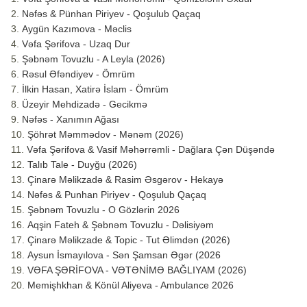
Nəfəs & Pünhan Piriyev - Qoşulub Qaçaq
Aygün Kazımova - Məclis
Vəfa Şərifova - Uzaq Dur
Şəbnəm Tovuzlu - A Leyla (2026)
Rəsul Əfəndiyev - Ömrüm
İlkin Hasan, Xatirə İslam - Ömrüm
Üzeyir Mehdizadə - Gecikmə
Nəfəs - Xanımın Ağası
Şöhrət Məmmədov - Mənəm (2026)
Vəfa Şərifova & Vasif Məhərrəmli - Dağlara Çən Düşəndə
Talıb Tale - Duyğu (2026)
Çinarə Məlikzadə & Rasim Əsgərov - Hekayə
Nəfəs & Punhan Piriyev - Qoşulub Qaçaq
Şəbnəm Tovuzlu - O Gözlərin 2026
Aqşin Fateh & Şəbnəm Tovuzlu - Dəlisiyəm
Çinarə Məlikzade & Topic - Tut Əlimdən (2026)
Aysun İsmayılova - Sən Şamsan Əgər (2026
VƏFA ŞƏRİFOVA - VƏTƏNİMƏ BAĞLIYAM (2026)
Memişhkhan & Könül Aliyeva - Ambulance 2026