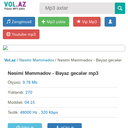
Zengimcell
Mp3 yüklə
Vip Mp3
Youtube mp3
Vol.az
/
Nəsimi Məmmədov
/ Nəsimi Məmmədov - Bəyaz gecələr
Nəsimi Məmmədov - Bəyaz gecələr mp3
Ölçüsü:
9.78 Mb
Yüklənib:
270
Müddəti:
04:15
Tezlik:
48000 Hz , 320 Kbps
DİNLƏ
YÜKLƏ