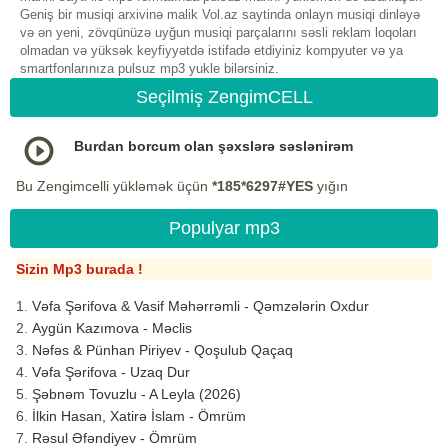
Geniş bir musiqi arxivinə malik Vol.az saytinda onlayn musiqi dinləyə
və ən yeni, zövqünüzə uyğun musiqi parçalarını səsli reklam loqoları
olmadan və yüksək keyfiyyətdə istifadə etdiyiniz kompyuter və ya
smartfonlarınıza pulsuz mp3 yukle bilərsiniz.
Seçilmiş ZengimCELL
Burdan borcum olan şəxslərə səslənirəm
Bu Zengimcelli yükləmək üçün
*185*6297#YES
yığın
Populyar mp3
Sizin Mp3 burada !
Vəfa Şərifova & Vasif Məhərrəmli - Qəmzələrin Oxdur
Aygün Kazımova - Məclis
Nəfəs & Pünhan Piriyev - Qoşulub Qaçaq
Vəfa Şərifova - Uzaq Dur
Şəbnəm Tovuzlu - A Leyla (2026)
İlkin Hasan, Xatirə İslam - Ömrüm
Rəsul Əfəndiyev - Ömrüm