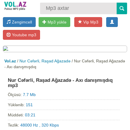
Zengimcell
Mp3 yüklə
Vip Mp3
Youtube mp3
Vol.az
/
Nur Cəfərli, Raşad Ağazadə
/ Nur Cəfərli, Raşad Ağazadə
- Axı danışmışdıq
Nur Cəfərli, Raşad Ağazadə - Axı danışmışdıq
mp3
Ölçüsü:
7.7 Mb
Yüklənib:
151
Müddəti:
03:21
Tezlik:
48000 Hz , 320 Kbps