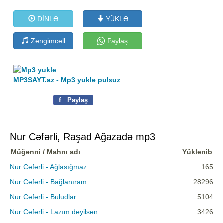
DİNLƏ
YÜKLƏ
Zengimcell
Paylaş
MP3SAYT.az - Mp3 yukle pulsuz
f
Paylaş
Nur Cəfərli, Raşad Ağazadə mp3
Müğənni / Mahnı adı
Yüklənib
Nur Cəfərli - Ağlasığmaz
165
Nur Cəfərli - Bağlanıram
28296
Nur Cəfərli - Buludlar
5104
Nur Cəfərli - Lazım deyilsən
3426