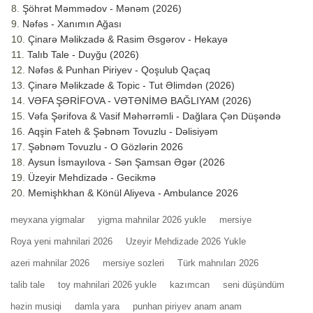
Şöhrət Məmmədov - Mənəm (2026)
Nəfəs - Xanımın Ağası
Çinarə Məlikzadə & Rasim Əsgərov - Hekayə
Talıb Tale - Duyğu (2026)
Nəfəs & Punhan Piriyev - Qoşulub Qaçaq
Çinarə Məlikzade & Topic - Tut Əlimdən (2026)
VƏFA ŞƏRİFOVA - VƏTƏNİMƏ BAĞLIYAM (2026)
Vəfa Şərifova & Vasif Məhərrəmli - Dağlara Çən Düşəndə
Aqşin Fateh & Şəbnəm Tovuzlu - Dəlisiyəm
Şəbnəm Tovuzlu - O Gözlərin 2026
Aysun İsmayılova - Sən Şamsan Əgər (2026
Üzeyir Mehdizadə - Gecikmə
Memişhkhan & Könül Aliyeva - Ambulance 2026
meyxana yigmalar
yigma mahnilar 2026 yukle
mersiye
Roya yeni mahnilari 2026
Uzeyir Mehdizade 2026 Yukle
azeri mahnilar 2026
mersiye sozleri
Türk mahnıları 2026
talib tale
toy mahnilari 2026 yukle
kazımcan
seni düşündüm
həzin musiqi
damla yara
punhan piriyev anam anam