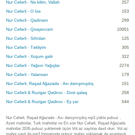
Nur Cəfərli - Nə bilim, Vallah
257
Nur Cəfərli - O İsə
153
Nur Ceferli - Qadinam
299
Nur Cəfərli - Qısqanıram
10051
Nur Cəfərli - Sıfırdan
125
Nur Cəfərli - Təkliyim
305
Nur Cəfərli - Xoşum gəlir
322
Nur Cəfərli - Yağsın Yağışlar
2274
Nur Cəfərli - Yalansan
179
Nur Cəfərli, Raşad Ağazadə - Axı danışmışdıq
151
Nur Cəfərli & Ruzigar Qədirov - Dost qalaq
258
Nur Cəfərli & Ruzigar Qədirov - Ey yar
544
Nur Cəfərli, Raşad Ağazadə - Axı danışmışdıq mp3 yüklə pulsuz ,
Azeri mahnilar, Turk mahnilar ve En son Nur Cəfərli, Raşad Ağazadə
mahnilar 2026 pulsuz yuklemek üçün Vol.az saytina daxil olun. Vol.az
mahni sayti ilə mp3 formatında pulsuz mahnı yükləmək də asanlaşdı.