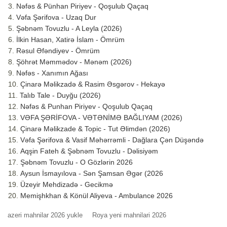
Nəfəs & Pünhan Piriyev - Qoşulub Qaçaq
Vəfa Şərifova - Uzaq Dur
Şəbnəm Tovuzlu - A Leyla (2026)
İlkin Hasan, Xatirə İslam - Ömrüm
Rəsul Əfəndiyev - Ömrüm
Şöhrət Məmmədov - Mənəm (2026)
Nəfəs - Xanımın Ağası
Çinarə Məlikzadə & Rasim Əsgərov - Hekayə
Talıb Tale - Duyğu (2026)
Nəfəs & Punhan Piriyev - Qoşulub Qaçaq
VƏFA ŞƏRİFOVA - VƏTƏNİMƏ BAĞLIYAM (2026)
Çinarə Məlikzade & Topic - Tut Əlimdən (2026)
Vəfa Şərifova & Vasif Məhərrəmli - Dağlara Çən Düşəndə
Aqşin Fateh & Şəbnəm Tovuzlu - Dəlisiyəm
Şəbnəm Tovuzlu - O Gözlərin 2026
Aysun İsmayılova - Sən Şamsan Əgər (2026
Üzeyir Mehdizadə - Gecikmə
Memişhkhan & Könül Aliyeva - Ambulance 2026
azeri mahnilar 2026 yukle
Roya yeni mahnilari 2026