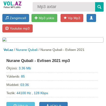
Zengimcell
Mp3 yüklə
Vip Mp3
Youtube mp3
Vol.az
/
Nurane Qubali
/ Nurane Qubali - Evlisen 2021
Nurane Qubali - Evlisen 2021 mp3
Ölçüsü:
3.36 Mb
Yüklənib:
85
Müddəti:
03:36
Tezlik:
44100 Hz , 128 Kbps
DİNLƏ
YÜKLƏ