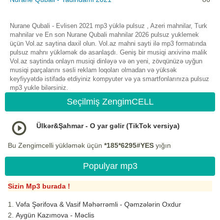
Nurane Qubali - Evlisen 2021 mp3 yüklə pulsuz , Azeri mahnilar, Turk
mahnilar ve En son Nurane Qubali mahnilar 2026 pulsuz yuklemek
üçün Vol.az saytina daxil olun. Vol.az mahni sayti ilə mp3 formatında
pulsuz mahnı yükləmək də asanlaşdı. Geniş bir musiqi arxivinə malik
Vol.az saytinda onlayn musiqi dinləyə və ən yeni, zövqünüzə uyğun
musiqi parçalarını səsli reklam loqoları olmadan və yüksək
keyfiyyətdə istifadə etdiyiniz kompyuter və ya smartfonlarınıza pulsuz
mp3 yukle bilərsiniz.
Seçilmiş ZengimCELL
Ülkər&Şahmar - O yar gəlir (TikTok versiya)
Bu Zengimcelli yükləmək üçün
*185*6295#YES
yığın
Populyar mp3
Sizin Mp3 burada !
Vəfa Şərifova & Vasif Məhərrəmli - Qəmzələrin Oxdur
Aygün Kazımova - Məclis