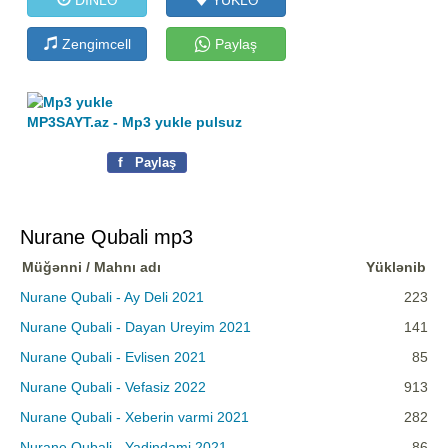
Zengimcell
Paylaş
MP3SAYT.az - Mp3 yukle pulsuz
f
Paylaş
Nurane Qubali mp3
Müğənni / Mahnı adı
Yüklənib
Nurane Qubali - Ay Deli 2021
223
Nurane Qubali - Dayan Ureyim 2021
141
Nurane Qubali - Evlisen 2021
85
Nurane Qubali - Vefasiz 2022
913
Nurane Qubali - Xeberin varmi 2021
282
Nurane Qubali - Yadindami 2021
86