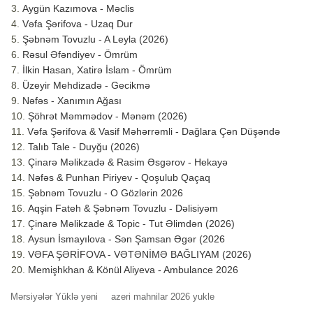
Aygün Kazımova - Məclis
Vəfa Şərifova - Uzaq Dur
Şəbnəm Tovuzlu - A Leyla (2026)
Rəsul Əfəndiyev - Ömrüm
İlkin Hasan, Xatirə İslam - Ömrüm
Üzeyir Mehdizadə - Gecikmə
Nəfəs - Xanımın Ağası
Şöhrət Məmmədov - Mənəm (2026)
Vəfa Şərifova & Vasif Məhərrəmli - Dağlara Çən Düşəndə
Talıb Tale - Duyğu (2026)
Çinarə Məlikzadə & Rasim Əsgərov - Hekayə
Nəfəs & Punhan Piriyev - Qoşulub Qaçaq
Şəbnəm Tovuzlu - O Gözlərin 2026
Aqşin Fateh & Şəbnəm Tovuzlu - Dəlisiyəm
Çinarə Məlikzade & Topic - Tut Əlimdən (2026)
Aysun İsmayılova - Sən Şamsan Əgər (2026
VƏFA ŞƏRİFOVA - VƏTƏNİMƏ BAĞLIYAM (2026)
Memişhkhan & Könül Aliyeva - Ambulance 2026
Mərsiyələr Yüklə yeni
azeri mahnilar 2026 yukle