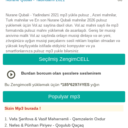
Nurane Qubali - Yadindami 2021 mp3 yüklə pulsuz , Azeri mahnilar,
Turk mahnilar ve En son Nurane Qubali mahnilar 2026 pulsuz
yuklemek üçün Vol.az saytina daxil olun. Vol.az mahni sayti ilə mp3
formatında pulsuz mahnı yükləmək də asanlaşdı. Geniş bir musiqi
arxivinə malik Vol.az saytinda onlayn musiqi dinləyə və ən yeni,
zövqünüzə uyğun musiqi parçalarını səsli reklam loqoları olmadan və
yüksək keyfiyyətdə istifadə etdiyiniz kompyuter və ya
smartfonlarınıza pulsuz mp3 yukle bilərsiniz.
Seçilmiş ZengimCELL
Burdan borcum olan şəxslərə səslənirəm
Bu Zengimcelli yükləmək üçün
*185*6297#YES
yığın
Populyar mp3
Sizin Mp3 burada !
Vəfa Şərifova & Vasif Məhərrəmli - Qəmzələrin Oxdur
Nəfəs & Pünhan Piriyev - Qoşulub Qaçaq