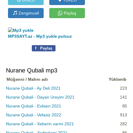
Zengimcell
Paylaş
MP3SAYT.az - Mp3 yukle pulsuz
f
Paylaş
Nurane Qubali mp3
Müğənni / Mahnı adı
Yüklənib
Nurane Qubali - Ay Deli 2021
223
Nurane Qubali - Dayan Ureyim 2021
141
Nurane Qubali - Evlisen 2021
85
Nurane Qubali - Vefasiz 2022
913
Nurane Qubali - Xeberin varmi 2021
282
Nurane Qubali - Yadindami 2021
86