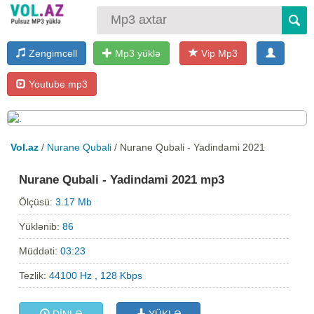
Zengimcell
Mp3 yüklə
Vip Mp3
Youtube mp3
Vol.az
/
Nurane Qubali
/ Nurane Qubali - Yadindami 2021
Nurane Qubali - Yadindami 2021 mp3
Ölçüsü:
3.17 Mb
Yüklənib:
86
Müddəti:
03:23
Tezlik:
44100 Hz , 128 Kbps
DİNLƏ
YÜKLƏ