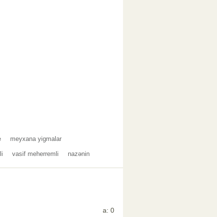
e
meyxana yigmalar
li
vasif meherremli
nazənin
a: 0