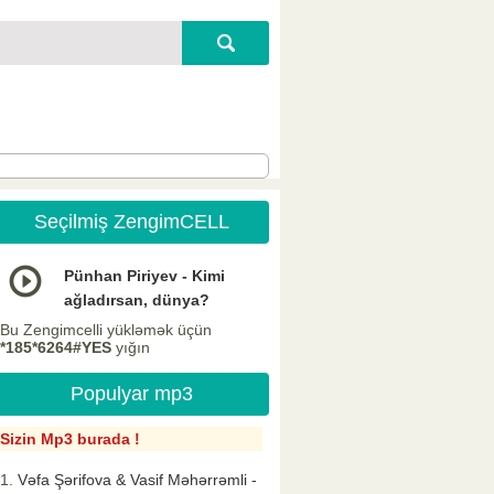
Seçilmiş ZengimCELL
Pünhan Piriyev - Kimi
ağladırsan, dünya?
Bu Zengimcelli yükləmək üçün
*185*6264#YES
yığın
Populyar mp3
Sizin Mp3 burada !
Vəfa Şərifova & Vasif Məhərrəmli -