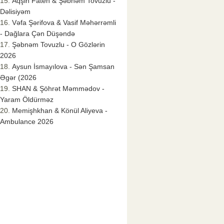
Aqşin Fateh & Şəbnəm Tovuzlu -
Dəlisiyəm
Vəfa Şərifova & Vasif Məhərrəmli
- Dağlara Çən Düşəndə
Şəbnəm Tovuzlu - O Gözlərin
2026
Aysun İsmayılova - Sən Şamsan
Əgər (2026
SHAN & Şöhrət Məmmədov -
Yaram Öldürməz
Memişhkhan & Könül Aliyeva -
Ambulance 2026