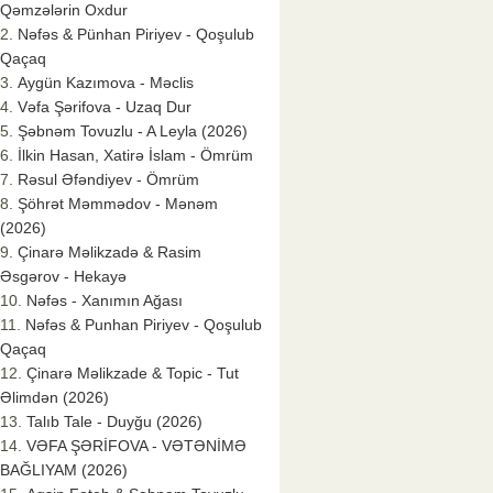
Qəmzələrin Oxdur
Nəfəs & Pünhan Piriyev - Qoşulub
Qaçaq
Aygün Kazımova - Məclis
Vəfa Şərifova - Uzaq Dur
Şəbnəm Tovuzlu - A Leyla (2026)
İlkin Hasan, Xatirə İslam - Ömrüm
Rəsul Əfəndiyev - Ömrüm
Şöhrət Məmmədov - Mənəm
(2026)
Çinarə Məlikzadə & Rasim
Əsgərov - Hekayə
Nəfəs - Xanımın Ağası
Nəfəs & Punhan Piriyev - Qoşulub
Qaçaq
Çinarə Məlikzade & Topic - Tut
Əlimdən (2026)
Talıb Tale - Duyğu (2026)
VƏFA ŞƏRİFOVA - VƏTƏNİMƏ
BAĞLIYAM (2026)