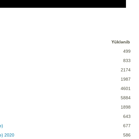
Yüklənib
499
833
2174
1987
4601
5884
1898
643
e)
677
ve) 2020
586