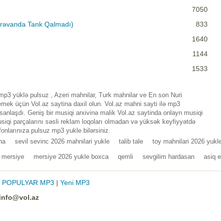
7050
 (İrəvanda Tank Qalmadı)
833
1640
1144
1533
) mp3 yüklə pulsuz , Azeri mahnilar, Turk mahnilar ve En son Nuri
emek üçün Vol.az saytina daxil olun. Vol.az mahni sayti ilə mp3
nlaşdı. Geniş bir musiqi arxivinə malik Vol.az saytinda onlayn musiqi
iqi parçalarını səsli reklam loqoları olmadan və yüksək keyfiyyətdə
fonlarınıza pulsuz mp3 yukle bilərsiniz.
na
sevil sevinc 2026 mahnilari yukle
talib tale
toy mahnilari 2026 yukl
mersiye
mersiye 2026 yukle boxca
qemli
sevgilim hardasan
asiq e
|
POPULYAR MP3
|
Yeni MP3
info@vol.az