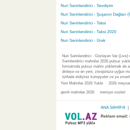
Nuri Sərinləndirici - Sevdiyim
Nuri Sərinləndirici - Şuşanın Dağları
Nuri Sərinləndirici - Taksi
Nuri Sərinləndirici - Taksi 2020
Nuri Sərinləndirici - Ürək
Nuri Sərinləndirici - Gözləyən Var (Live
Sərinləndirici mahnilar 2026 pulsuz yukl
formatında pulsuz mahnı yükləmək də asa
dinləyə və ən yeni, zövqünüzə uyğun mus
istifadə etdiyiniz kompyuter və ya smart
Yeni Mahnilar 2026 Yukle
2026 meyxa
qemli mahnilar 2026
mersiye sozleri
ANA SƏHİFƏ
Reklam email: