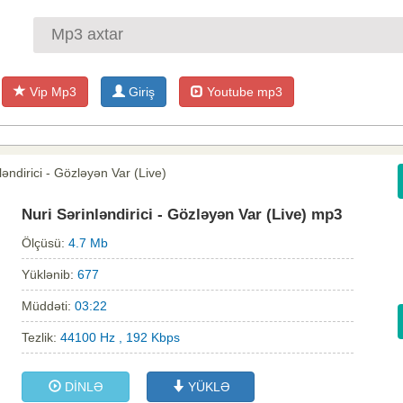
Vip Mp3
Giriş
Youtube mp3
ləndirici - Gözləyən Var (Live)
Nuri Sərinləndirici - Gözləyən Var (Live) mp3
Ölçüsü:
4.7 Mb
Yüklənib:
677
Müddəti:
03:22
Tezlik:
44100 Hz , 192 Kbps
DİNLƏ
YÜKLƏ