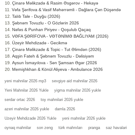
Çinarə Məlikzadə & Rasim Əsgərov - Hekayə
Vəfa Şərifova & Vasif Məhərrəmli - Dağlara Çən Düşəndə
Talıb Tale - Duyğu (2026)
Şəbnəm Tovuzlu - O Gözlərin 2026
Nəfəs & Punhan Piriyev - Qoşulub Qaçaq
VƏFA ŞƏRİFOVA - VƏTƏNİMƏ BAĞLIYAM (2026)
Üzeyir Mehdizadə - Gecikmə
Çinarə Məlikzade & Topic - Tut Əlimdən (2026)
Aqşin Fateh & Şəbnəm Tovuzlu - Dəlisiyəm
Aysun İsmayılova - Sən Şamsan Əgər (2026
Memişhkhan & Könül Aliyeva - Ambulance 2026
yeni mahnilar 2026 mp3
sevgiye aid mahnilar 2026
Yeni Mahnilar 2026 Yukle
yigma mahnilar 2026 yukle
serdar ortac 2026
toy mahnilari 2026 yukle
azeri mahnilar 2026 yukle
damla 2026
Uzeyir Mehdizade 2026 Yukle
yeni mahnilar 2026 yukle
oynaq mahnilar
son zeng
türk mahnıları
pranga
saz havalari