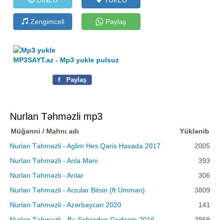
Zengimcell
Paylaş
MP3SAYT.az - Mp3 yukle pulsuz
f
Paylaş
Nurlan Təhməzli mp3
Müğənni / Mahnı adı
Yüklənib
Nurlan Təhməzli - Aglim Hes Qaris Havada 2017
2005
Nurlan Təhməzli - Anla Məni
393
Nurlan Təhməzli - Arılar
306
Nurlan Təhməzli - Arzular Bitsin (ft Umman)
3809
Nurlan Təhməzli - Azərbaycan 2020
141
Nurlan Təhməzli - Bu Seherden Gedirem 2016
3869