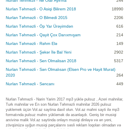
Nurlan Tehmezli - Ne Olar Ayirma
244
Nurlan Təhməzli - O Asiqi Bilirem 2018
18990
Nurlan Təhməzli - O Bilmedi 2015
2206
Nurlan Təhməzli - Öp Yar Ürəyimdən
616
Nurlan Təhməzli - Qayit Çox Darıxmışam
214
Nurlan Təhməzli - Rəhm Elə
149
Nurlan Təhməzli - Şəkər İlə Bal Yeni
2902
Nurlan Təhməzli - Sen Olmalisan 2018
5317
Nurlan Təhməzli - Sən Olmalısan (Elsen Pro ve Hayit Murat)
2020
264
Nurlan Təhməzli - Səncanı
449
Nurlan Təhməzli - Narin Yarim 2017 mp3 yüklə pulsuz , Azeri mahnilar,
Turk mahnilar ve En son Nurlan Təhməzli mahnilar 2026 pulsuz
yuklemek üçün Vol.az saytina daxil olun. Vol.az mahni sayti ilə mp3
formatında pulsuz mahnı yükləmək də asanlaşdı. Geniş bir musiqi
arxivinə malik Vol.az saytinda onlayn musiqi dinləyə və ən yeni,
zövqünüzə uyğun musiqi parçalarını səsli reklam loqoları olmadan və