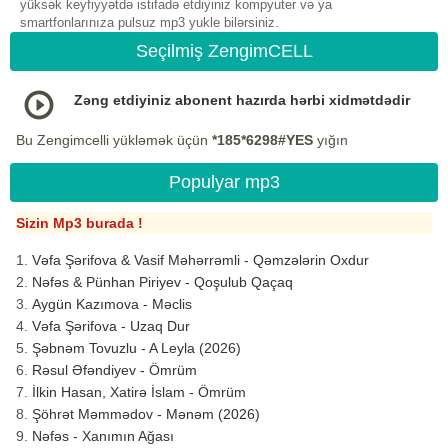
yüksək keyfiyyətdə istifadə etdiyiniz kompyuter və ya
smartfonlarınıza pulsuz mp3 yukle bilərsiniz.
Seçilmiş ZengimCELL
Zəng etdiyiniz abonent hazırda hərbi xidmətdədir
Bu Zengimcelli yükləmək üçün
*185*6298#YES
yığın
Populyar mp3
Sizin Mp3 burada !
Vəfa Şərifova & Vasif Məhərrəmli - Qəmzələrin Oxdur
Nəfəs & Pünhan Piriyev - Qoşulub Qaçaq
Aygün Kazımova - Məclis
Vəfa Şərifova - Uzaq Dur
Şəbnəm Tovuzlu - A Leyla (2026)
Rəsul Əfəndiyev - Ömrüm
İlkin Hasan, Xatirə İslam - Ömrüm
Şöhrət Məmmədov - Mənəm (2026)
Nəfəs - Xanımın Ağası