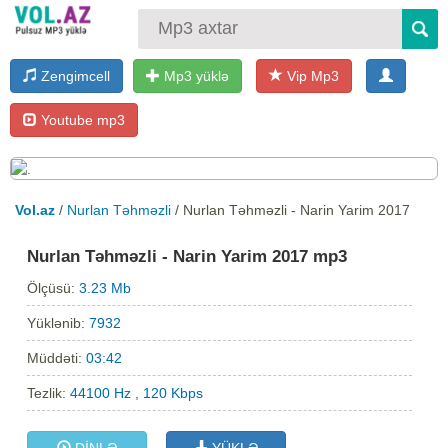
Zengimcell
Mp3 yüklə
Vip Mp3
Youtube mp3
Vol.az
/
Nurlan Təhməzli
/ Nurlan Təhməzli - Narin Yarim 2017
Nurlan Təhməzli - Narin Yarim 2017 mp3
Ölçüsü:
3.23 Mb
Yüklənib:
7932
Müddəti:
03:42
Tezlik:
44100 Hz , 120 Kbps
DİNLƏ
YÜKLƏ