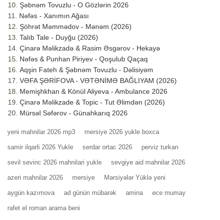
Şəbnəm Tovuzlu - O Gözlərin 2026
Nəfəs - Xanımın Ağası
Şöhrət Məmmədov - Mənəm (2026)
Talıb Tale - Duyğu (2026)
Çinarə Məlikzadə & Rasim Əsgərov - Hekayə
Nəfəs & Punhan Piriyev - Qoşulub Qaçaq
Aqşin Fateh & Şəbnəm Tovuzlu - Dəlisiyəm
VƏFA ŞƏRİFOVA - VƏTƏNİMƏ BAĞLIYAM (2026)
Memişhkhan & Könül Aliyeva - Ambulance 2026
Çinarə Məlikzade & Topic - Tut Əlimdən (2026)
Mürsəl Səfərov - Günahkarıq 2026
yeni mahnilar 2026 mp3
mersiye 2026 yukle boxca
samir ilqarli 2026 Yukle
serdar ortac 2026
perviz turkan
sevil sevinc 2026 mahnilari yukle
sevgiye aid mahnilar 2026
azeri mahnilar 2026
mersiye
Mərsiyələr Yüklə yeni
aygün kazımova
ad günün mübarək
amina
ece mumay
rafet el roman arama beni