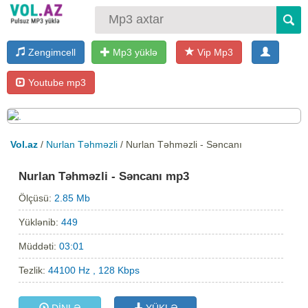
Zengimcell
Mp3 yüklə
Vip Mp3
Youtube mp3
Vol.az
/
Nurlan Təhməzli
/ Nurlan Təhməzli - Səncanı
Nurlan Təhməzli - Səncanı mp3
Ölçüsü:
2.85 Mb
Yüklənib:
449
Müddəti:
03:01
Tezlik:
44100 Hz , 128 Kbps
DİNLƏ
YÜKLƏ