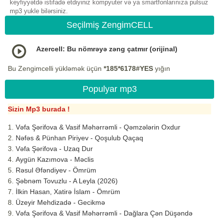
keyfiyyətdə istifadə etdiyiniz kompyuter və ya smartfonlarınıza pulsuz
mp3 yukle bilərsiniz.
Seçilmiş ZengimCELL
Azercell: Bu nömrəyə zəng çatmır (orijinal)
Bu Zengimcelli yükləmək üçün
*185*6178#YES
yığın
Populyar mp3
Sizin Mp3 burada !
Vəfa Şərifova & Vasif Məhərrəmli - Qəmzələrin Oxdur
Nəfəs & Pünhan Piriyev - Qoşulub Qaçaq
Vəfa Şərifova - Uzaq Dur
Aygün Kazımova - Məclis
Rəsul Əfəndiyev - Ömrüm
Şəbnəm Tovuzlu - A Leyla (2026)
İlkin Hasan, Xatirə İslam - Ömrüm
Üzeyir Mehdizadə - Gecikmə
Vəfa Şərifova & Vasif Məhərrəmli - Dağlara Çən Düşəndə