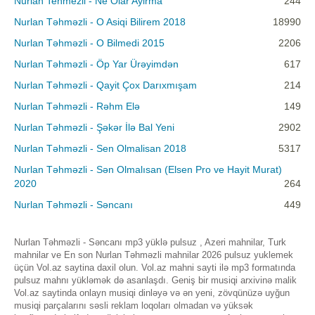
Nurlan Tehmezli - Ne Olar Ayirma
244
Nurlan Təhməzli - O Asiqi Bilirem 2018
18990
Nurlan Təhməzli - O Bilmedi 2015
2206
Nurlan Təhməzli - Öp Yar Ürəyimdən
617
Nurlan Təhməzli - Qayit Çox Darıxmışam
214
Nurlan Təhməzli - Rəhm Elə
149
Nurlan Təhməzli - Şəkər İlə Bal Yeni
2902
Nurlan Təhməzli - Sen Olmalisan 2018
5317
Nurlan Təhməzli - Sən Olmalısan (Elsen Pro ve Hayit Murat)
2020
264
Nurlan Təhməzli - Səncanı
449
Nurlan Təhməzli - Səncanı mp3 yüklə pulsuz , Azeri mahnilar, Turk
mahnilar ve En son Nurlan Təhməzli mahnilar 2026 pulsuz yuklemek
üçün Vol.az saytina daxil olun. Vol.az mahni sayti ilə mp3 formatında
pulsuz mahnı yükləmək də asanlaşdı. Geniş bir musiqi arxivinə malik
Vol.az saytinda onlayn musiqi dinləyə və ən yeni, zövqünüzə uyğun
musiqi parçalarını səsli reklam loqoları olmadan və yüksək