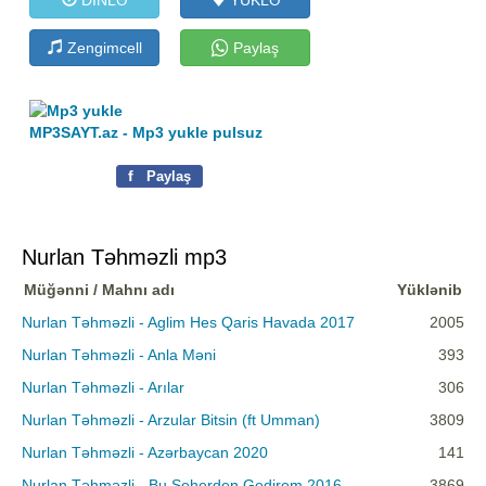
Zengimcell
Paylaş
MP3SAYT.az - Mp3 yukle pulsuz
f
Paylaş
Nurlan Təhməzli mp3
Müğənni / Mahnı adı
Yüklənib
Nurlan Təhməzli - Aglim Hes Qaris Havada 2017
2005
Nurlan Təhməzli - Anla Məni
393
Nurlan Təhməzli - Arılar
306
Nurlan Təhməzli - Arzular Bitsin (ft Umman)
3809
Nurlan Təhməzli - Azərbaycan 2020
141
Nurlan Təhməzli - Bu Seherden Gedirem 2016
3869