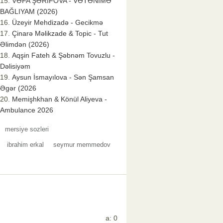
VƏFA ŞƏRİFOVA - VƏTƏNİMƏ
BAĞLIYAM (2026)
Üzeyir Mehdizadə - Gecikmə
Çinarə Məlikzade & Topic - Tut
Əlimdən (2026)
Aqşin Fateh & Şəbnəm Tovuzlu -
Dəlisiyəm
Aysun İsmayılova - Sən Şamsan
Əgər (2026
Memişhkhan & Könül Aliyeva -
Ambulance 2026
mersiye sozleri
ibrahim erkal
seymur memmedov
a: 0