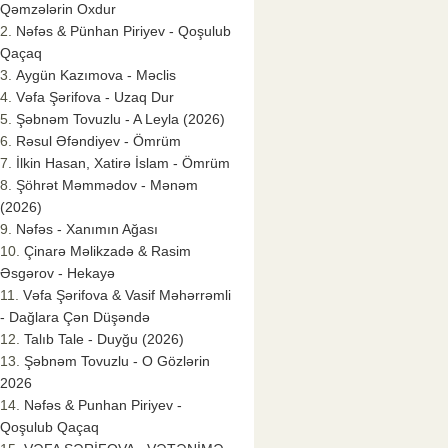
Qəmzələrin Oxdur
Nəfəs & Pünhan Piriyev - Qoşulub
Qaçaq
Aygün Kazımova - Məclis
Vəfa Şərifova - Uzaq Dur
Şəbnəm Tovuzlu - A Leyla (2026)
Rəsul Əfəndiyev - Ömrüm
İlkin Hasan, Xatirə İslam - Ömrüm
Şöhrət Məmmədov - Mənəm
(2026)
Nəfəs - Xanımın Ağası
Çinarə Məlikzadə & Rasim
Əsgərov - Hekayə
Vəfa Şərifova & Vasif Məhərrəmli
- Dağlara Çən Düşəndə
Talıb Tale - Duyğu (2026)
Şəbnəm Tovuzlu - O Gözlərin
2026
Nəfəs & Punhan Piriyev -
Qoşulub Qaçaq