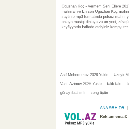
Oğuzhan Koç - Vermem Seni Ellere 2017 
mahnilar ve En son Oğuzhan Koç mahnila
sayti ilə mp3 formatında pulsuz mahnı y
onlayn musiqi dinləyə və ən yeni, zövqü
keyfiyyətdə istifadə etdiyiniz kompyuter
Asif Meherremov 2026 Yukle
Uzeyir M
Vasif Azimov 2026 Yukle
talib tale
t
günay ibrahimli
zeng üçün
ANA SƏHİFƏ
Reklam email: