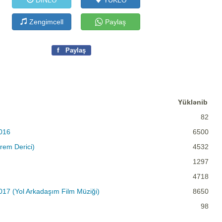
DİNLƏ
YÜKLƏ
Zengimcell
Paylaş
f
Paylaş
Yüklənib
82
2016
6500
rem Derici)
4532
1297
4718
17 (Yol Arkadaşım Film Müziği)
8650
98