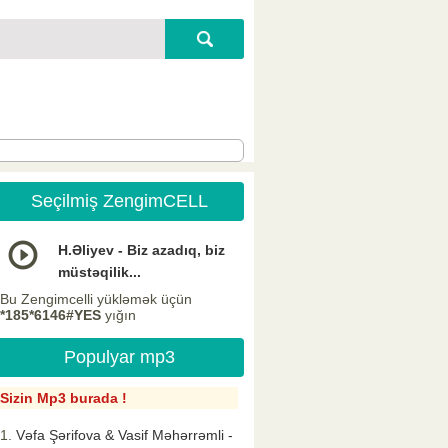
Seçilmiş ZengimCELL
H.Əliyev - Biz azadıq, biz
müstəqilik...
Bu Zengimcelli yükləmək üçün
*185*6146#YES
yığın
Populyar mp3
Sizin Mp3 burada !
Vəfa Şərifova & Vasif Məhərrəmli -