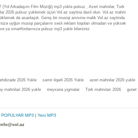
(Yol Arkadaşım Film Müziği) mp3 yüklə pulsuz , Azeri mahnilar, Turk
r 2026 pulsuz yuklemek üçün Vol.az saytina daxil olun. Vol.az mahni
ükləmək də asanlaşdı. Geniş bir musiqi arxivinə malik Vol.az saytinda
nüzə uyğun musiqi parçalarını səsli reklam loqoları olmadan və yüksək
 və ya smartfonlarınıza pulsuz mp3 yukle bilərsiniz.
ehdizade 2026 Yukle
samir ilqarli 2026 Yukle
azeri mahnilar 2026 yukle
oy mahnilari 2026 yukle
meyxana yigmalar
Türk mahnıları 2026
gunel
|
POPULYAR MP3
|
Yeni MP3
info@vol.az