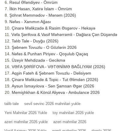
Rəsul Əfəndiyev - Ömrüm
İlkin Hasan, Xatirə İslam - Ömrüm
Şöhrət Məmmədov - Mənəm (2026)
Nəfəs - Xanımın Ağası
Çinarə Məlikzadə & Rasim Əsgərov - Hekayə
Vəfa Şərifova & Vasif Məhərrəmli - Dağlara Çən Düşəndə
Talıb Tale - Duyğu (2026)
Şəbnəm Tovuzlu - O Gözlərin 2026
Nəfəs & Punhan Piriyev - Qoşulub Qaçaq
Üzeyir Mehdizadə - Gecikmə
VƏFA ŞƏRİFOVA - VƏTƏNİMƏ BAĞLIYAM (2026)
Aqşin Fateh & Şəbnəm Tovuzlu - Dəlisiyəm
Çinarə Məlikzade & Topic - Tut Əlimdən (2026)
Aysun İsmayılova - Sən Şamsan Əgər (2026
Memişhkhan & Könül Aliyeva - Ambulance 2026
talib tale
sevil sevinc 2026 mahnilari yukle
Yeni Mahnilar 2026 Yukle
toy mahnilari 2026 yukle
azeri mahnilar 2026 yukle
azeri mahnilar 2026
Vasif Azimov 2026 Yukle
qemli mahnilar 2026
damla 2026