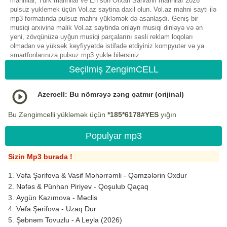
mahnilar, Turk mahnilar ve En son Orxan Sarvanlı mahnilar 2026
pulsuz yuklemek üçün Vol.az saytina daxil olun. Vol.az mahni sayti ilə
mp3 formatında pulsuz mahnı yükləmək də asanlaşdı. Geniş bir
musiqi arxivinə malik Vol.az saytinda onlayn musiqi dinləyə və ən
yeni, zövqünüzə uyğun musiqi parçalarını səsli reklam loqoları
olmadan və yüksək keyfiyyətdə istifadə etdiyiniz kompyuter və ya
smartfonlarınıza pulsuz mp3 yukle bilərsiniz.
Seçilmiş ZengimCELL
Azercell: Bu nömrəyə zəng çatmır (orijinal)
Bu Zengimcelli yükləmək üçün
*185*6178#YES
yığın
Populyar mp3
Sizin Mp3 burada !
Vəfa Şərifova & Vasif Məhərrəmli - Qəmzələrin Oxdur
Nəfəs & Pünhan Piriyev - Qoşulub Qaçaq
Aygün Kazımova - Məclis
Vəfa Şərifova - Uzaq Dur
Şəbnəm Tovuzlu - A Leyla (2026)