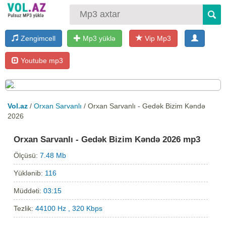
Zengimcell
Mp3 yüklə
Vip Mp3
Youtube mp3
Vol.az
/
Orxan Sarvanlı
/ Orxan Sarvanlı - Gedək Bizim Kəndə
2026
Orxan Sarvanlı - Gedək Bizim Kəndə 2026 mp3
Ölçüsü:
7.48 Mb
Yüklənib:
116
Müddəti:
03:15
Tezlik:
44100 Hz , 320 Kbps