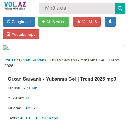
Zengimcell
Mp3 yüklə
Vip Mp3
Youtube mp3
Vol.az
/
Orxan Sarvanlı
/ Orxan Sarvanlı - Yubanma Gəl | Trend
2026
Orxan Sarvanlı - Yubanma Gəl | Trend 2026 mp3
Ölçüsü:
6.71 Mb
Yüklənib:
117
Müddəti:
02:55
Tezlik:
48000 Hz , 320 Kbps