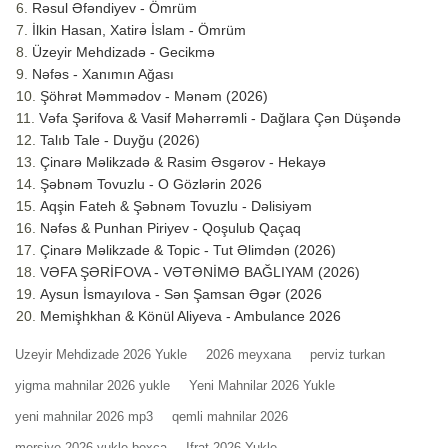
Rəsul Əfəndiyev - Ömrüm
İlkin Hasan, Xatirə İslam - Ömrüm
Üzeyir Mehdizadə - Gecikmə
Nəfəs - Xanımın Ağası
Şöhrət Məmmədov - Mənəm (2026)
Vəfa Şərifova & Vasif Məhərrəmli - Dağlara Çən Düşəndə
Talıb Tale - Duyğu (2026)
Çinarə Məlikzadə & Rasim Əsgərov - Hekayə
Şəbnəm Tovuzlu - O Gözlərin 2026
Aqşin Fateh & Şəbnəm Tovuzlu - Dəlisiyəm
Nəfəs & Punhan Piriyev - Qoşulub Qaçaq
Çinarə Məlikzade & Topic - Tut Əlimdən (2026)
VƏFA ŞƏRİFOVA - VƏTƏNİMƏ BAĞLIYAM (2026)
Aysun İsmayılova - Sən Şamsan Əgər (2026
Memişhkhan & Könül Aliyeva - Ambulance 2026
Uzeyir Mehdizade 2026 Yukle
2026 meyxana
perviz turkan
yigma mahnilar 2026 yukle
Yeni Mahnilar 2026 Yukle
yeni mahnilar 2026 mp3
qemli mahnilar 2026
mersiye 2026 yukle boxca
Ifrat 2026 Yukle