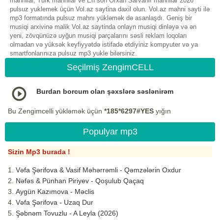
mahnilar, Turk mahnilar ve En son Orxan Sarvanlı mahnilar 2026
pulsuz yuklemek üçün Vol.az saytina daxil olun. Vol.az mahni sayti ilə
mp3 formatında pulsuz mahnı yükləmək də asanlaşdı. Geniş bir
musiqi arxivinə malik Vol.az saytinda onlayn musiqi dinləyə və ən
yeni, zövqünüzə uyğun musiqi parçalarını səsli reklam loqoları
olmadan və yüksək keyfiyyətdə istifadə etdiyiniz kompyuter və ya
smartfonlarınıza pulsuz mp3 yukle bilərsiniz.
Seçilmiş ZengimCELL
Burdan borcum olan şəxslərə səslənirəm
Bu Zengimcelli yükləmək üçün
*185*6297#YES
yığın
Populyar mp3
Sizin Mp3 burada !
Vəfa Şərifova & Vasif Məhərrəmli - Qəmzələrin Oxdur
Nəfəs & Pünhan Piriyev - Qoşulub Qaçaq
Aygün Kazımova - Məclis
Vəfa Şərifova - Uzaq Dur
Şəbnəm Tovuzlu - A Leyla (2026)