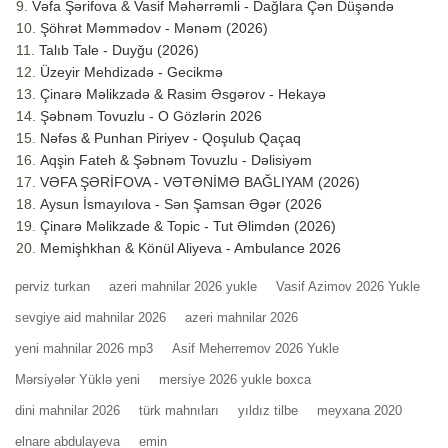
Vəfa Şərifova & Vasif Məhərrəmli - Dağlara Çən Düşəndə
Şöhrət Məmmədov - Mənəm (2026)
Talıb Tale - Duyğu (2026)
Üzeyir Mehdizadə - Gecikmə
Çinarə Məlikzadə & Rasim Əsgərov - Hekayə
Şəbnəm Tovuzlu - O Gözlərin 2026
Nəfəs & Punhan Piriyev - Qoşulub Qaçaq
Aqşin Fateh & Şəbnəm Tovuzlu - Dəlisiyəm
VƏFA ŞƏRİFOVA - VƏTƏNİMƏ BAĞLIYAM (2026)
Aysun İsmayılova - Sən Şamsan Əgər (2026
Çinarə Məlikzade & Topic - Tut Əlimdən (2026)
Memişhkhan & Könül Aliyeva - Ambulance 2026
perviz turkan
azeri mahnilar 2026 yukle
Vasif Azimov 2026 Yukle
sevgiye aid mahnilar 2026
azeri mahnilar 2026
yeni mahnilar 2026 mp3
Asif Meherremov 2026 Yukle
Mərsiyələr Yüklə yeni
mersiye 2026 yukle boxca
dini mahnilar 2026
türk mahnıları
yıldız tilbe
meyxana 2020
elnare abdulayeva
emin