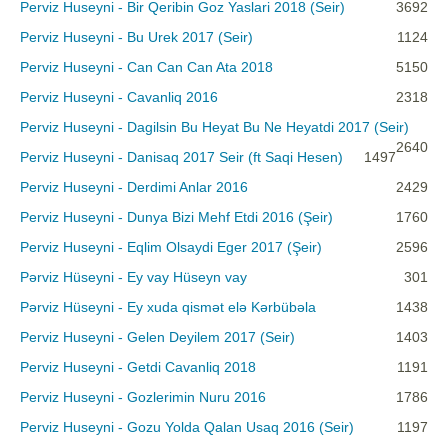
Perviz Huseyni - Bir Qeribin Goz Yaslari 2018 (Seir)
3692
Perviz Huseyni - Bu Urek 2017 (Seir)
1124
Perviz Huseyni - Can Can Can Ata 2018
5150
Perviz Huseyni - Cavanliq 2016
2318
Perviz Huseyni - Dagilsin Bu Heyat Bu Ne Heyatdi 2017 (Seir)
2640
Perviz Huseyni - Danisaq 2017 Seir (ft Saqi Hesen)
1497
Perviz Huseyni - Derdimi Anlar 2016
2429
Perviz Huseyni - Dunya Bizi Mehf Etdi 2016 (Şeir)
1760
Perviz Huseyni - Eqlim Olsaydi Eger 2017 (Şeir)
2596
Pərviz Hüseyni - Ey vay Hüseyn vay
301
Pərviz Hüseyni - Ey xuda qismət elə Kərbübəla
1438
Perviz Huseyni - Gelen Deyilem 2017 (Seir)
1403
Perviz Huseyni - Getdi Cavanliq 2018
1191
Perviz Huseyni - Gozlerimin Nuru 2016
1786
Perviz Huseyni - Gozu Yolda Qalan Usaq 2016 (Seir)
1197