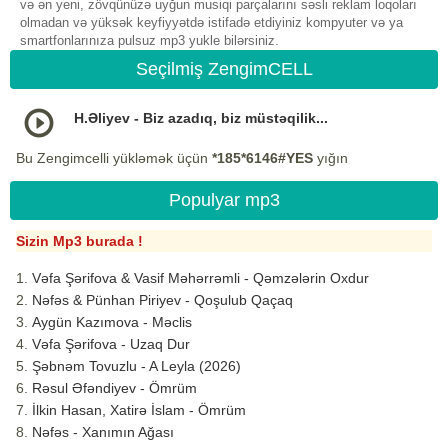
və ən yeni, zövqünüzə uyğun musiqi parçalarını səsli reklam loqoları
olmadan və yüksək keyfiyyətdə istifadə etdiyiniz kompyuter və ya
smartfonlarınıza pulsuz mp3 yukle bilərsiniz.
Seçilmiş ZengimCELL
H.Əliyev - Biz azadıq, biz müstəqilik...
Bu Zengimcelli yükləmək üçün
*185*6146#YES
yığın
Populyar mp3
Sizin Mp3 burada !
Vəfa Şərifova & Vasif Məhərrəmli - Qəmzələrin Oxdur
Nəfəs & Pünhan Piriyev - Qoşulub Qaçaq
Aygün Kazımova - Məclis
Vəfa Şərifova - Uzaq Dur
Şəbnəm Tovuzlu - A Leyla (2026)
Rəsul Əfəndiyev - Ömrüm
İlkin Hasan, Xatirə İslam - Ömrüm
Nəfəs - Xanımın Ağası