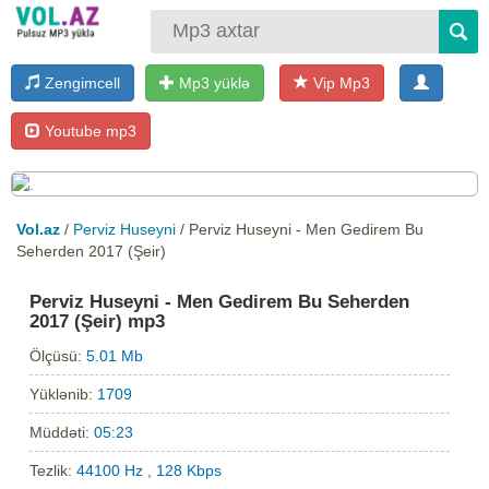
Zengimcell
Mp3 yüklə
Vip Mp3
Youtube mp3
Vol.az
/
Perviz Huseyni
/ Perviz Huseyni - Men Gedirem Bu
Seherden 2017 (Şeir)
Perviz Huseyni - Men Gedirem Bu Seherden
2017 (Şeir) mp3
Ölçüsü:
5.01 Mb
Yüklənib:
1709
Müddəti:
05:23
Tezlik:
44100 Hz , 128 Kbps