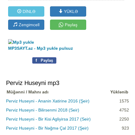
DİNLƏ
YÜKLƏ
Zengimcell
Paylaş
MP3SAYT.az - Mp3 yukle pulsuz
f
Paylaş
Perviz Huseyni mp3
Müğənni / Mahnı adı
Yüklənib
Perviz Huseyni - Ananin Xatirine 2016 (Şeir)
1575
Perviz Huseyni - Bilirsenmi 2018 (Seir)
4752
Perviz Huseyni - Bir Kisi Agliyirsa 2017 (Seir)
2250
Perviz Huseyni - Bir Nəğmə Çal 2017 (Şeir)
923