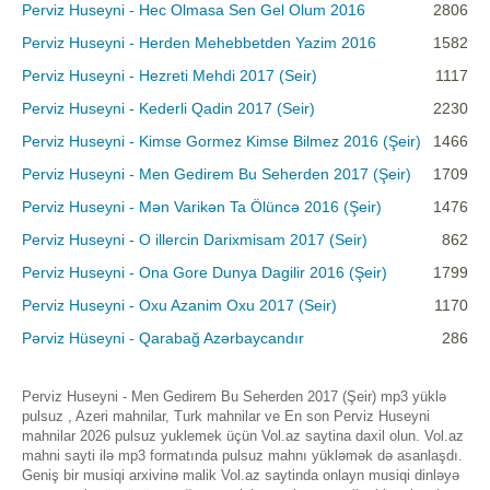
Perviz Huseyni - Hec Olmasa Sen Gel Olum 2016
2806
Perviz Huseyni - Herden Mehebbetden Yazim 2016
1582
Perviz Huseyni - Hezreti Mehdi 2017 (Seir)
1117
Perviz Huseyni - Kederli Qadin 2017 (Seir)
2230
Perviz Huseyni - Kimse Gormez Kimse Bilmez 2016 (Şeir)
1466
Perviz Huseyni - Men Gedirem Bu Seherden 2017 (Şeir)
1709
Perviz Huseyni - Mən Varikən Ta Ölüncə 2016 (Şeir)
1476
Perviz Huseyni - O illercin Darixmisam 2017 (Seir)
862
Perviz Huseyni - Ona Gore Dunya Dagilir 2016 (Şeir)
1799
Perviz Huseyni - Oxu Azanim Oxu 2017 (Seir)
1170
Pərviz Hüseyni - Qarabağ Azərbaycandır
286
Perviz Huseyni - Men Gedirem Bu Seherden 2017 (Şeir) mp3 yüklə
pulsuz , Azeri mahnilar, Turk mahnilar ve En son Perviz Huseyni
mahnilar 2026 pulsuz yuklemek üçün Vol.az saytina daxil olun. Vol.az
mahni sayti ilə mp3 formatında pulsuz mahnı yükləmək də asanlaşdı.
Geniş bir musiqi arxivinə malik Vol.az saytinda onlayn musiqi dinləyə