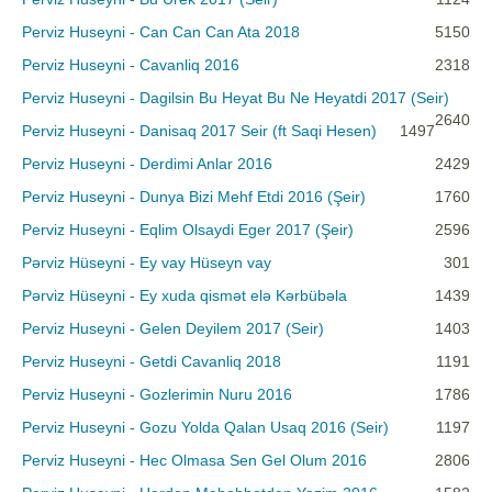
Perviz Huseyni - Can Can Can Ata 2018
5150
Perviz Huseyni - Cavanliq 2016
2318
Perviz Huseyni - Dagilsin Bu Heyat Bu Ne Heyatdi 2017 (Seir)
2640
Perviz Huseyni - Danisaq 2017 Seir (ft Saqi Hesen)
1497
Perviz Huseyni - Derdimi Anlar 2016
2429
Perviz Huseyni - Dunya Bizi Mehf Etdi 2016 (Şeir)
1760
Perviz Huseyni - Eqlim Olsaydi Eger 2017 (Şeir)
2596
Pərviz Hüseyni - Ey vay Hüseyn vay
301
Pərviz Hüseyni - Ey xuda qismət elə Kərbübəla
1439
Perviz Huseyni - Gelen Deyilem 2017 (Seir)
1403
Perviz Huseyni - Getdi Cavanliq 2018
1191
Perviz Huseyni - Gozlerimin Nuru 2016
1786
Perviz Huseyni - Gozu Yolda Qalan Usaq 2016 (Seir)
1197
Perviz Huseyni - Hec Olmasa Sen Gel Olum 2016
2806