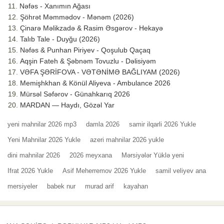
Nəfəs - Xanımın Ağası
Şöhrət Məmmədov - Mənəm (2026)
Çinarə Məlikzadə & Rasim Əsgərov - Hekayə
Talıb Tale - Duyğu (2026)
Nəfəs & Punhan Piriyev - Qoşulub Qaçaq
Aqşin Fateh & Şəbnəm Tovuzlu - Dəlisiyəm
VƏFA ŞƏRİFOVA - VƏTƏNİMƏ BAĞLIYAM (2026)
Memişhkhan & Könül Aliyeva - Ambulance 2026
Mürsəl Səfərov - Günahkarıq 2026
MARDAN — Haydı, Gözəl Yar
yeni mahnilar 2026 mp3
damla 2026
samir ilqarli 2026 Yukle
Yeni Mahnilar 2026 Yukle
azeri mahnilar 2026 yukle
dini mahnilar 2026
2026 meyxana
Mərsiyələr Yüklə yeni
Ifrat 2026 Yukle
Asif Meherremov 2026 Yukle
samil veliyev ana
mersiyeler
babek nur
murad arif
kayahan