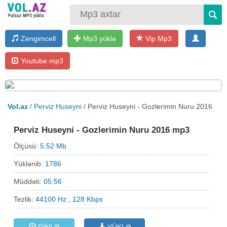
Zengimcell
Mp3 yüklə
Vip Mp3
Youtube mp3
Vol.az
/
Perviz Huseyni
/ Perviz Huseyni - Gozlerimin Nuru 2016
Perviz Huseyni - Gozlerimin Nuru 2016 mp3
Ölçüsü:
5.52 Mb
Yüklənib:
1786
Müddəti:
05:56
Tezlik:
44100 Hz , 128 Kbps
DİNLƏ
YÜKLƏ