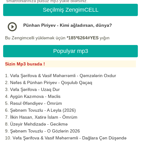
smartfonlarınıza pulsuz mp3 yukle bilərsiniz.
Seçilmiş ZengimCELL
Pünhan Piriyev - Kimi ağladırsan, dünya?
Bu Zengimcelli yükləmək üçün
*185*6264#YES
yığın
Populyar mp3
Sizin Mp3 burada !
Vəfa Şərifova & Vasif Məhərrəmli - Qəmzələrin Oxdur
Nəfəs & Pünhan Piriyev - Qoşulub Qaçaq
Vəfa Şərifova - Uzaq Dur
Aygün Kazımova - Məclis
Rəsul Əfəndiyev - Ömrüm
Şəbnəm Tovuzlu - A Leyla (2026)
İlkin Hasan, Xatirə İslam - Ömrüm
Üzeyir Mehdizadə - Gecikmə
Şəbnəm Tovuzlu - O Gözlərin 2026
Vəfa Şərifova & Vasif Məhərrəmli - Dağlara Çən Düşəndə