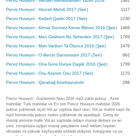
Perviz Huseyni - Herden Mehebbetden Yazim 2016
1582
Perviz Huseyni - Hezreti Mehdi 2017 (Seir)
1117
Perviz Huseyni - Kederli Qadin 2017 (Seir)
2230
Perviz Huseyni - Kimse Gormez Kimse Bilmez 2016 (Şeir)
1466
Perviz Huseyni - Men Gedirem Bu Seherden 2017 (Şeir)
1709
Perviz Huseyni - Mən Varikən Ta Ölüncə 2016 (Şeir)
1476
Perviz Huseyni - O illercin Darixmisam 2017 (Seir)
862
Perviz Huseyni - Ona Gore Dunya Dagilir 2016 (Şeir)
1799
Perviz Huseyni - Oxu Azanim Oxu 2017 (Seir)
1170
Pərviz Hüseyni - Qarabağ Azərbaycandır
286
Perviz Huseyni - Gozlerimin Nuru 2016 mp3 yüklə pulsuz , Azeri
mahnilar, Turk mahnilar ve En son Perviz Huseyni mahnilar 2026
pulsuz yuklemek üçün Vol.az saytina daxil olun. Vol.az mahni sayti ilə
mp3 formatında pulsuz mahnı yükləmək də asanlaşdı. Geniş bir
musiqi arxivinə malik Vol.az saytinda onlayn musiqi dinləyə və ən
yeni, zövqünüzə uyğun musiqi parçalarını səsli reklam loqoları
olmadan və yüksək keyfiyyətdə istifadə etdiyiniz kompyuter və ya