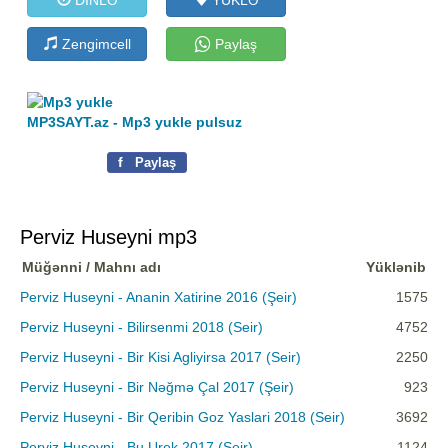
Zengimcell
Paylaş
MP3SAYT.az - Mp3 yukle pulsuz
f
Paylaş
Perviz Huseyni mp3
Müğənni / Mahnı adı
Yüklənib
Perviz Huseyni - Ananin Xatirine 2016 (Şeir)
1575
Perviz Huseyni - Bilirsenmi 2018 (Seir)
4752
Perviz Huseyni - Bir Kisi Agliyirsa 2017 (Seir)
2250
Perviz Huseyni - Bir Nəğmə Çal 2017 (Şeir)
923
Perviz Huseyni - Bir Qeribin Goz Yaslari 2018 (Seir)
3692
Perviz Huseyni - Bu Urek 2017 (Seir)
1124