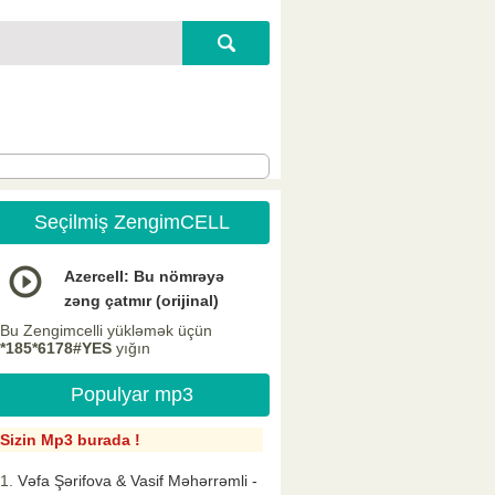
Seçilmiş ZengimCELL
Azercell: Bu nömrəyə
zəng çatmır (orijinal)
Bu Zengimcelli yükləmək üçün
*185*6178#YES
yığın
Populyar mp3
Sizin Mp3 burada !
Vəfa Şərifova & Vasif Məhərrəmli -