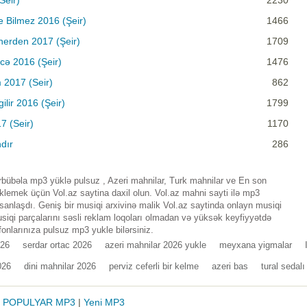
Seir)
2230
 Bilmez 2016 (Şeir)
1466
herden 2017 (Şeir)
1709
cə 2016 (Şeir)
1476
m 2017 (Seir)
862
lir 2016 (Şeir)
1799
7 (Seir)
1170
dır
286
bübəla mp3 yüklə pulsuz , Azeri mahnilar, Turk mahnilar ve En son
lemek üçün Vol.az saytina daxil olun. Vol.az mahni sayti ilə mp3
nlaşdı. Geniş bir musiqi arxivinə malik Vol.az saytinda onlayn musiqi
iqi parçalarını səsli reklam loqoları olmadan və yüksək keyfiyyətdə
fonlarınıza pulsuz mp3 yukle bilərsiniz.
026
serdar ortac 2026
azeri mahnilar 2026 yukle
meyxana yigmalar
026
dini mahnilar 2026
perviz ceferli bir kelme
azeri bas
tural sedalı
|
POPULYAR MP3
|
Yeni MP3