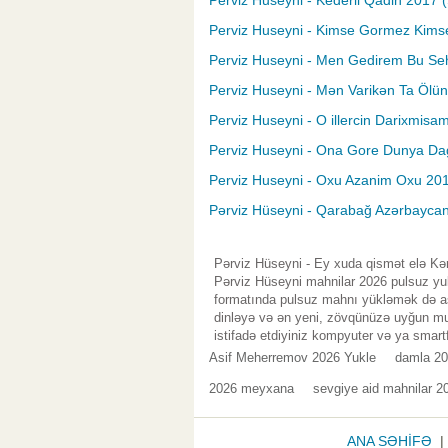
Perviz Huseyni - Kederli Qadin 2017 (
Perviz Huseyni - Kimse Gormez Kimse
Perviz Huseyni - Men Gedirem Bu Se
Perviz Huseyni - Mən Varikən Ta Ölün
Perviz Huseyni - O illercin Darixmisa
Perviz Huseyni - Ona Gore Dunya Dagi
Perviz Huseyni - Oxu Azanim Oxu 201
Pərviz Hüseyni - Qarabağ Azərbaycan
Pərviz Hüseyni - Ey xuda qismət elə Kər
Pərviz Hüseyni mahnilar 2026 pulsuz yuk
formatında pulsuz mahnı yükləmək də asa
dinləyə və ən yeni, zövqünüzə uyğun mus
istifadə etdiyiniz kompyuter və ya smart
Asif Meherremov 2026 Yukle
damla 2
2026 meyxana
sevgiye aid mahnilar 2
ANA SƏHİFƏ