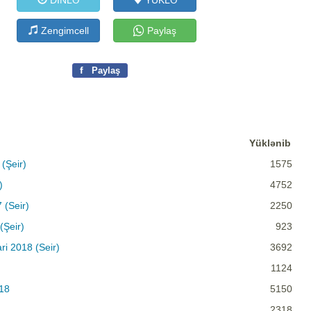
DİNLƏ
YÜKLƏ
Zengimcell
Paylaş
f
Paylaş
Yüklənib
 (Şeir)
1575
)
4752
7 (Seir)
2250
(Şeir)
923
ri 2018 (Seir)
3692
1124
018
5150
2318