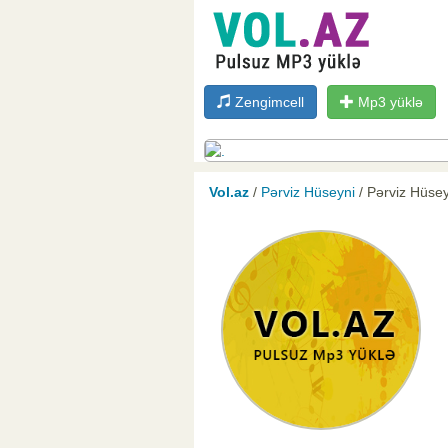
Zengimcell
Mp3 yüklə
Vol.az
/
Pərviz Hüseyni
/ Pərviz Hüsey