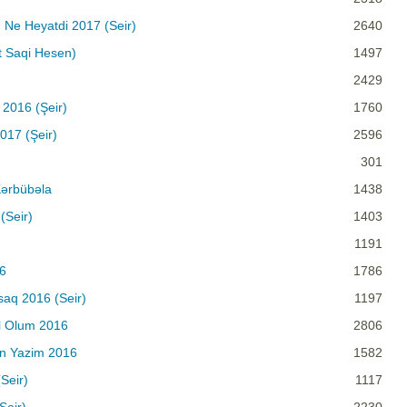
u Ne Heyatdi 2017 (Seir)
2640
ft Saqi Hesen)
1497
2429
 2016 (Şeir)
1760
017 (Şeir)
2596
301
Kərbübəla
1438
(Seir)
1403
1191
16
1786
saq 2016 (Seir)
1197
l Olum 2016
2806
en Yazim 2016
1582
Seir)
1117