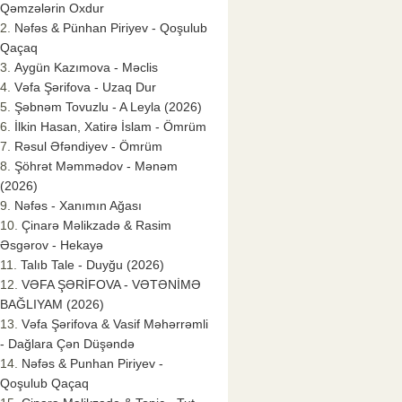
Qəmzələrin Oxdur
Nəfəs & Pünhan Piriyev - Qoşulub
Qaçaq
Aygün Kazımova - Məclis
Vəfa Şərifova - Uzaq Dur
Şəbnəm Tovuzlu - A Leyla (2026)
İlkin Hasan, Xatirə İslam - Ömrüm
Rəsul Əfəndiyev - Ömrüm
Şöhrət Məmmədov - Mənəm
(2026)
Nəfəs - Xanımın Ağası
Çinarə Məlikzadə & Rasim
Əsgərov - Hekayə
Talıb Tale - Duyğu (2026)
VƏFA ŞƏRİFOVA - VƏTƏNİMƏ
BAĞLIYAM (2026)
Vəfa Şərifova & Vasif Məhərrəmli
- Dağlara Çən Düşəndə
Nəfəs & Punhan Piriyev -
Qoşulub Qaçaq