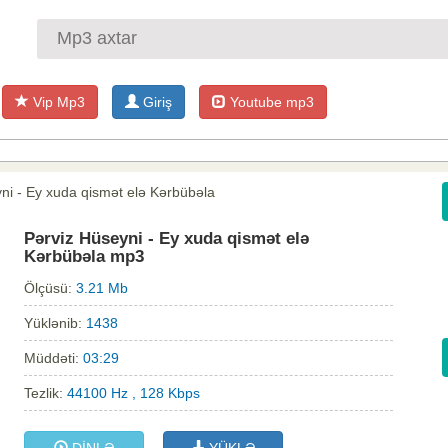
Vip Mp3
Giriş
Youtube mp3
ni - Ey xuda qismət elə Kərbübəla
Pərviz Hüseyni - Ey xuda qismət elə
Kərbübəla mp3
Ölçüsü:
3.21 Mb
Yüklənib:
1438
Müddəti:
03:29
Tezlik:
44100 Hz , 128 Kbps