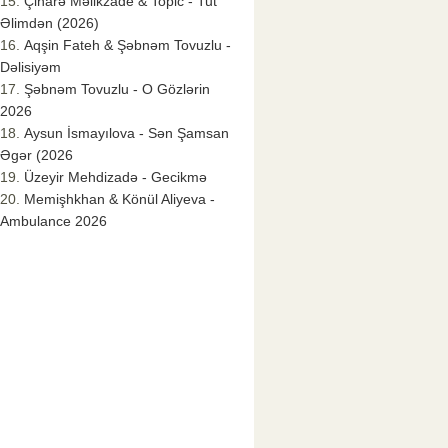
Çinarə Məlikzade & Topic - Tut
Əlimdən (2026)
Aqşin Fateh & Şəbnəm Tovuzlu -
Dəlisiyəm
Şəbnəm Tovuzlu - O Gözlərin
2026
Aysun İsmayılova - Sən Şamsan
Əgər (2026
Üzeyir Mehdizadə - Gecikmə
Memişhkhan & Könül Aliyeva -
Ambulance 2026