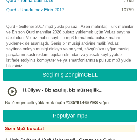
Qurd - Tenha Baki 2016
7795
Qurd - Unudulmaz Etrin 2017
10759
Qurd - Gulteher 2017 mp3 yüklə pulsuz , Azeri mahnilar, Turk mahnilar
ve En son Qurd mahnilar 2026 pulsuz yuklemek üçün Vol.az saytina
daxil olun. Vol.az mahni sayti ilə mp3 formatında pulsuz mahnı
yükləmək də asanlaşdı. Geniş bir musiqi arxivinə malik Vol.az
saytinda onlayn musiqi dinləyə və ən yeni, zövqünüzə uyğun musiqi
parçalarını səsli reklam loqoları olmadan və yüksək keyfiyyətdə
istifadə etdiyiniz kompyuter və ya smartfonlarınıza pulsuz mp3 yukle
bilərsiniz.
Seçilmiş ZengimCELL
H.Əliyev - Biz azadıq, biz müstəqilik...
Bu Zengimcelli yükləmək üçün
*185*6146#YES
yığın
Populyar mp3
Sizin Mp3 burada !