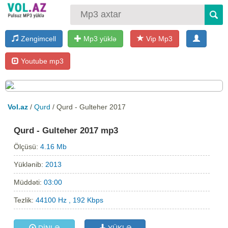
Zengimcell
Mp3 yüklə
Vip Mp3
Youtube mp3
Vol.az
/
Qurd
/ Qurd - Gulteher 2017
Qurd - Gulteher 2017 mp3
Ölçüsü:
4.16 Mb
Yüklənib:
2013
Müddəti:
03:00
Tezlik:
44100 Hz , 192 Kbps
DİNLƏ
YÜKLƏ