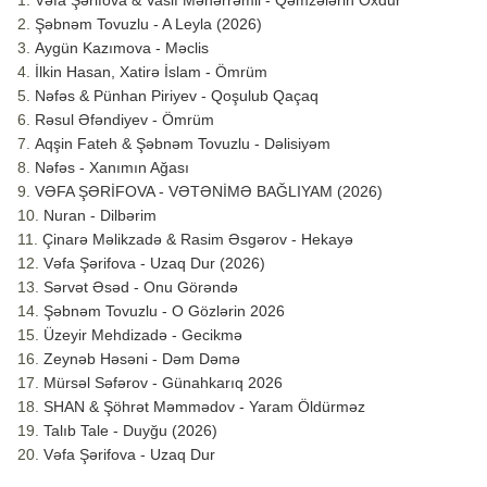
Vəfa Şərifova & Vasif Məhərrəmli - Qəmzələrin Oxdur
Şəbnəm Tovuzlu - A Leyla (2026)
Aygün Kazımova - Məclis
İlkin Hasan, Xatirə İslam - Ömrüm
Nəfəs & Pünhan Piriyev - Qoşulub Qaçaq
Rəsul Əfəndiyev - Ömrüm
Aqşin Fateh & Şəbnəm Tovuzlu - Dəlisiyəm
Nəfəs - Xanımın Ağası
VƏFA ŞƏRİFOVA - VƏTƏNİMƏ BAĞLIYAM (2026)
Nuran - Dilbərim
Çinarə Məlikzadə & Rasim Əsgərov - Hekayə
Vəfa Şərifova - Uzaq Dur (2026)
Sərvət Əsəd - Onu Görəndə
Şəbnəm Tovuzlu - O Gözlərin 2026
Üzeyir Mehdizadə - Gecikmə
Zeynəb Həsəni - Dəm Dəmə
Mürsəl Səfərov - Günahkarıq 2026
SHAN & Şöhrət Məmmədov - Yaram Öldürməz
Talıb Tale - Duyğu (2026)
Vəfa Şərifova - Uzaq Dur