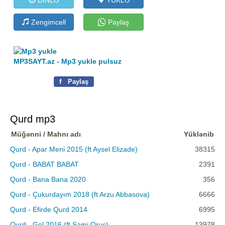
Zengimcell
Paylaş
MP3SAYT.az - Mp3 yukle pulsuz
f
Paylaş
Qurd mp3
Müğənni / Mahnı adı
Yüklənib
Qurd - Apar Meni 2015 (ft Aysel Elizade)
38315
Qurd - BABAT BABAT
2391
Qurd - Bana Bana 2020
356
Qurd - Çukurdayım 2018 (ft Arzu Abbasova)
6666
Qurd - Efirde Qurd 2014
6995
Qurd - Gel 2016 (ft Sami Oruc)
13978