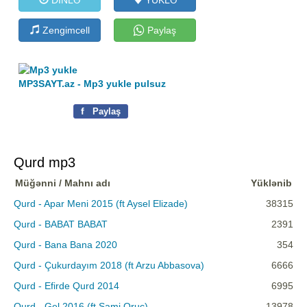
Zengimcell
Paylaş
MP3SAYT.az - Mp3 yukle pulsuz
f
Paylaş
Qurd mp3
Müğənni / Mahnı adı
Yüklənib
Qurd - Apar Meni 2015 (ft Aysel Elizade)
38315
Qurd - BABAT BABAT
2391
Qurd - Bana Bana 2020
354
Qurd - Çukurdayım 2018 (ft Arzu Abbasova)
6666
Qurd - Efirde Qurd 2014
6995
Qurd - Gel 2016 (ft Sami Oruc)
13978