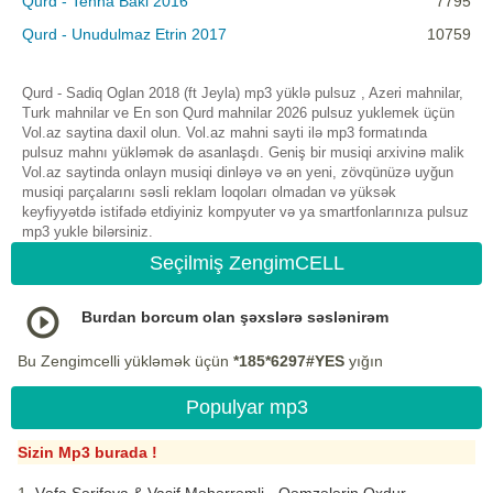
Qurd - Tenha Baki 2016
7795
Qurd - Unudulmaz Etrin 2017
10759
Qurd - Sadiq Oglan 2018 (ft Jeyla) mp3 yüklə pulsuz , Azeri mahnilar,
Turk mahnilar ve En son Qurd mahnilar 2026 pulsuz yuklemek üçün
Vol.az saytina daxil olun. Vol.az mahni sayti ilə mp3 formatında
pulsuz mahnı yükləmək də asanlaşdı. Geniş bir musiqi arxivinə malik
Vol.az saytinda onlayn musiqi dinləyə və ən yeni, zövqünüzə uyğun
musiqi parçalarını səsli reklam loqoları olmadan və yüksək
keyfiyyətdə istifadə etdiyiniz kompyuter və ya smartfonlarınıza pulsuz
mp3 yukle bilərsiniz.
Seçilmiş ZengimCELL
Burdan borcum olan şəxslərə səslənirəm
Bu Zengimcelli yükləmək üçün
*185*6297#YES
yığın
Populyar mp3
Sizin Mp3 burada !