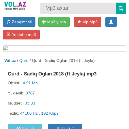
Zengimcell
Mp3 yüklə
Vip Mp3
Youtube mp3
Vol.az
/
Qurd
/ Qurd - Sadiq Oglan 2018 (ft Jeyla)
Qurd - Sadiq Oglan 2018 (ft Jeyla) mp3
Ölçüsü:
4.91 Mb
Yüklənib:
3787
Müddəti:
03:33
Tezlik:
44100 Hz , 192 Kbps
DİNLƏ
YÜKLƏ