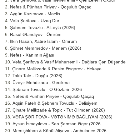
Vəfa Şərifova & Vasif Məhərrəmli - Qəmzələrin Oxdur
Nəfəs & Pünhan Piriyev - Qoşulub Qaçaq
Aygün Kazımova - Məclis
Vəfa Şərifova - Uzaq Dur
Şəbnəm Tovuzlu - A Leyla (2026)
Rəsul Əfəndiyev - Ömrüm
İlkin Hasan, Xatirə İslam - Ömrüm
Şöhrət Məmmədov - Mənəm (2026)
Nəfəs - Xanımın Ağası
Vəfa Şərifova & Vasif Məhərrəmli - Dağlara Çən Düşəndə
Çinarə Məlikzadə & Rasim Əsgərov - Hekayə
Talıb Tale - Duyğu (2026)
Üzeyir Mehdizadə - Gecikmə
Şəbnəm Tovuzlu - O Gözlərin 2026
Nəfəs & Punhan Piriyev - Qoşulub Qaçaq
Aqşin Fateh & Şəbnəm Tovuzlu - Dəlisiyəm
Çinarə Məlikzade & Topic - Tut Əlimdən (2026)
VƏFA ŞƏRİFOVA - VƏTƏNİMƏ BAĞLIYAM (2026)
Aysun İsmayılova - Sən Şamsan Əgər (2026
Memişhkhan & Könül Aliyeva - Ambulance 2026