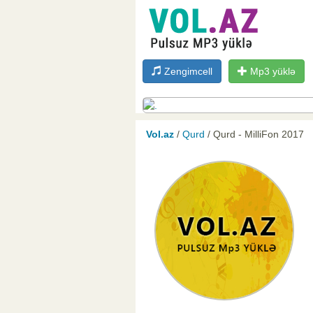
Zengimcell
Mp3 yüklə
Vol.az
/
Qurd
/ Qurd - MilliFon 2017