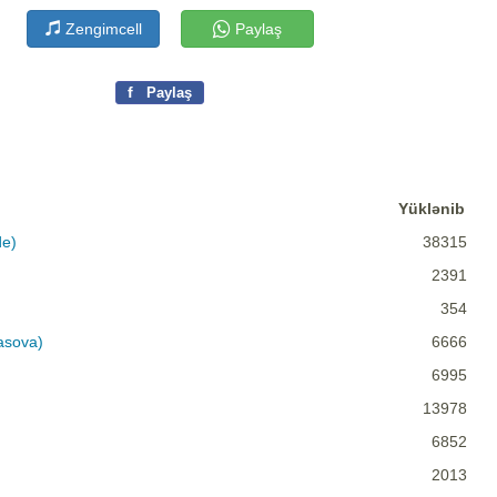
Zengimcell
Paylaş
f
Paylaş
Yüklənib
de)
38315
2391
354
asova)
6666
6995
13978
6852
2013