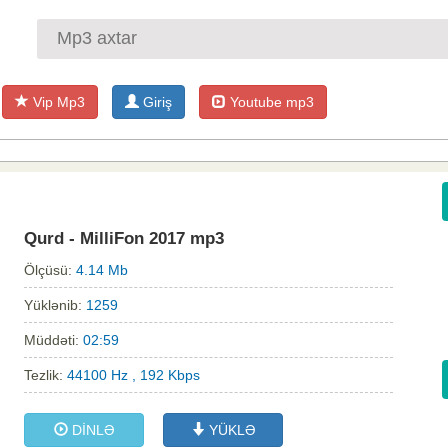
Vip Mp3
Giriş
Youtube mp3
Qurd - MilliFon 2017 mp3
Ölçüsü:
4.14 Mb
Yüklənib:
1259
Müddəti:
02:59
Tezlik:
44100 Hz , 192 Kbps
DİNLƏ
YÜKLƏ