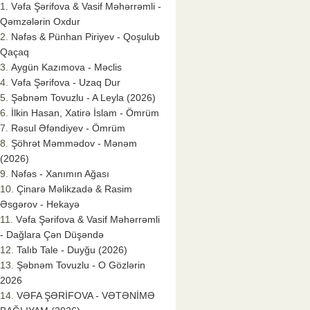
Vəfa Şərifova & Vasif Məhərrəmli -
Qəmzələrin Oxdur
Nəfəs & Pünhan Piriyev - Qoşulub
Qaçaq
Aygün Kazımova - Məclis
Vəfa Şərifova - Uzaq Dur
Şəbnəm Tovuzlu - A Leyla (2026)
İlkin Hasan, Xatirə İslam - Ömrüm
Rəsul Əfəndiyev - Ömrüm
Şöhrət Məmmədov - Mənəm
(2026)
Nəfəs - Xanımın Ağası
Çinarə Məlikzadə & Rasim
Əsgərov - Hekayə
Vəfa Şərifova & Vasif Məhərrəmli
- Dağlara Çən Düşəndə
Talıb Tale - Duyğu (2026)
Şəbnəm Tovuzlu - O Gözlərin
2026
VƏFA ŞƏRİFOVA - VƏTƏNİMƏ