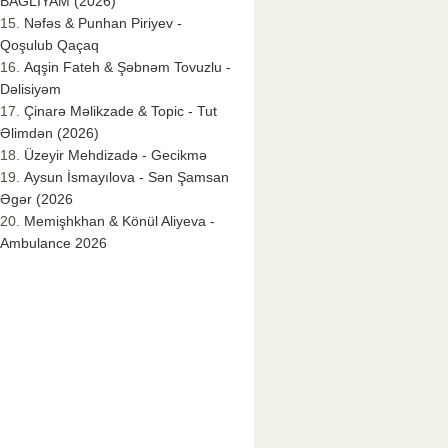
BAĞLIYAM (2026)
Nəfəs & Punhan Piriyev -
Qoşulub Qaçaq
Aqşin Fateh & Şəbnəm Tovuzlu -
Dəlisiyəm
Çinarə Məlikzade & Topic - Tut
Əlimdən (2026)
Üzeyir Mehdizadə - Gecikmə
Aysun İsmayılova - Sən Şamsan
Əgər (2026
Memişhkhan & Könül Aliyeva -
Ambulance 2026