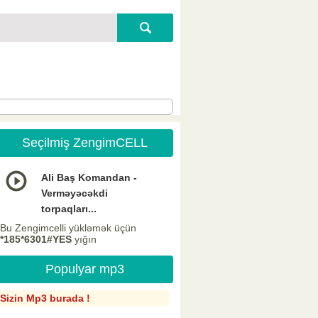
Seçilmiş ZengimCELL
Ali Baş Komandan -
Verməyəcəkdi
torpaqları...
Bu Zengimcelli yükləmək üçün
*185*6301#YES
yığın
Populyar mp3
Sizin Mp3 burada !