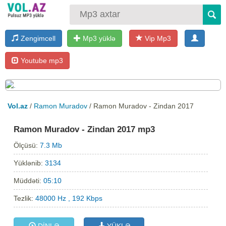
Zengimcell
Mp3 yüklə
Vip Mp3
Youtube mp3
Vol.az
/
Ramon Muradov
/ Ramon Muradov - Zindan 2017
Ramon Muradov - Zindan 2017 mp3
Ölçüsü:
7.3 Mb
Yüklənib:
3134
Müddəti:
05:10
Tezlik:
48000 Hz , 192 Kbps
DİNLƏ
YÜKLƏ