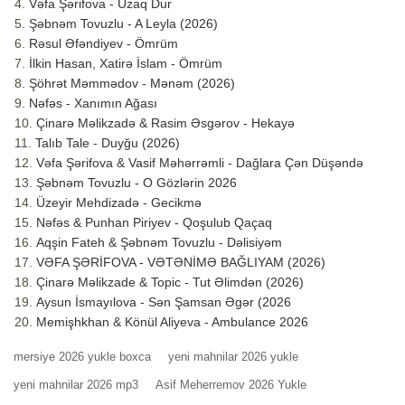
Vəfa Şərifova - Uzaq Dur
Şəbnəm Tovuzlu - A Leyla (2026)
Rəsul Əfəndiyev - Ömrüm
İlkin Hasan, Xatirə İslam - Ömrüm
Şöhrət Məmmədov - Mənəm (2026)
Nəfəs - Xanımın Ağası
Çinarə Məlikzadə & Rasim Əsgərov - Hekayə
Talıb Tale - Duyğu (2026)
Vəfa Şərifova & Vasif Məhərrəmli - Dağlara Çən Düşəndə
Şəbnəm Tovuzlu - O Gözlərin 2026
Üzeyir Mehdizadə - Gecikmə
Nəfəs & Punhan Piriyev - Qoşulub Qaçaq
Aqşin Fateh & Şəbnəm Tovuzlu - Dəlisiyəm
VƏFA ŞƏRİFOVA - VƏTƏNİMƏ BAĞLIYAM (2026)
Çinarə Məlikzade & Topic - Tut Əlimdən (2026)
Aysun İsmayılova - Sən Şamsan Əgər (2026
Memişhkhan & Könül Aliyeva - Ambulance 2026
mersiye 2026 yukle boxca
yeni mahnilar 2026 yukle
yeni mahnilar 2026 mp3
Asif Meherremov 2026 Yukle