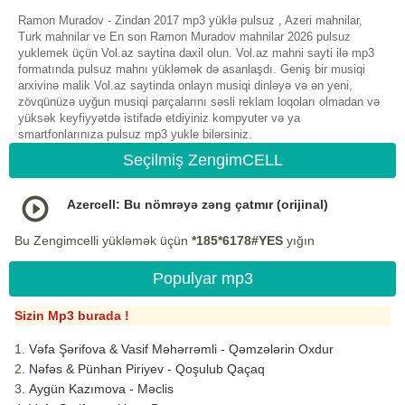
Ramon Muradov - Zindan 2017 mp3 yüklə pulsuz , Azeri mahnilar,
Turk mahnilar ve En son Ramon Muradov mahnilar 2026 pulsuz
yuklemek üçün Vol.az saytina daxil olun. Vol.az mahni sayti ilə mp3
formatında pulsuz mahnı yükləmək də asanlaşdı. Geniş bir musiqi
arxivinə malik Vol.az saytinda onlayn musiqi dinləyə və ən yeni,
zövqünüzə uyğun musiqi parçalarını səsli reklam loqoları olmadan və
yüksək keyfiyyətdə istifadə etdiyiniz kompyuter və ya
smartfonlarınıza pulsuz mp3 yukle bilərsiniz.
Seçilmiş ZengimCELL
Azercell: Bu nömrəyə zəng çatmır (orijinal)
Bu Zengimcelli yükləmək üçün
*185*6178#YES
yığın
Populyar mp3
Sizin Mp3 burada !
Vəfa Şərifova & Vasif Məhərrəmli - Qəmzələrin Oxdur
Nəfəs & Pünhan Piriyev - Qoşulub Qaçaq
Aygün Kazımova - Məclis