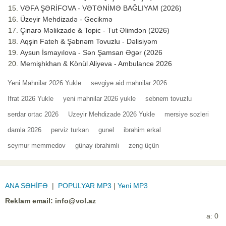
VƏFA ŞƏRİFOVA - VƏTƏNİMƏ BAĞLIYAM (2026)
Üzeyir Mehdizadə - Gecikmə
Çinarə Məlikzade & Topic - Tut Əlimdən (2026)
Aqşin Fateh & Şəbnəm Tovuzlu - Dəlisiyəm
Aysun İsmayılova - Sən Şamsan Əgər (2026
Memişhkhan & Könül Aliyeva - Ambulance 2026
Yeni Mahnilar 2026 Yukle
sevgiye aid mahnilar 2026
Ifrat 2026 Yukle
yeni mahnilar 2026 yukle
sebnem tovuzlu
serdar ortac 2026
Uzeyir Mehdizade 2026 Yukle
mersiye sozleri
damla 2026
perviz turkan
gunel
ibrahim erkal
seymur memmedov
günay ibrahimli
zeng üçün
ANA SƏHİFƏ
|
POPULYAR MP3
|
Yeni MP3
Reklam email:
info@vol.az
a: 0