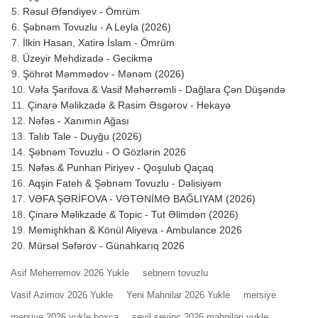
Rəsul Əfəndiyev - Ömrüm
Şəbnəm Tovuzlu - A Leyla (2026)
İlkin Hasan, Xatirə İslam - Ömrüm
Üzeyir Mehdizadə - Gecikmə
Şöhrət Məmmədov - Mənəm (2026)
Vəfa Şərifova & Vasif Məhərrəmli - Dağlara Çən Düşəndə
Çinarə Məlikzadə & Rasim Əsgərov - Hekayə
Nəfəs - Xanımın Ağası
Talıb Tale - Duyğu (2026)
Şəbnəm Tovuzlu - O Gözlərin 2026
Nəfəs & Punhan Piriyev - Qoşulub Qaçaq
Aqşin Fateh & Şəbnəm Tovuzlu - Dəlisiyəm
VƏFA ŞƏRİFOVA - VƏTƏNİMƏ BAĞLIYAM (2026)
Çinarə Məlikzade & Topic - Tut Əlimdən (2026)
Memişhkhan & Könül Aliyeva - Ambulance 2026
Mürsəl Səfərov - Günahkarıq 2026
Asif Meherremov 2026 Yukle
sebnem tovuzlu
Vasif Azimov 2026 Yukle
Yeni Mahnilar 2026 Yukle
mersiye
mersiye 2026 yukle boxca
sevil sevinc 2026 mahnilari yukle