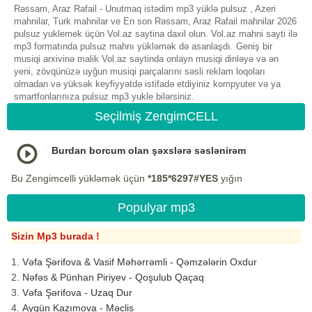
Rəssam, Araz Rafail - Unutmaq istədim mp3 yüklə pulsuz , Azeri
mahnilar, Turk mahnilar ve En son Rəssam, Araz Rafail mahnilar 2026
pulsuz yuklemek üçün Vol.az saytina daxil olun. Vol.az mahni sayti ilə
mp3 formatında pulsuz mahnı yükləmək də asanlaşdı. Geniş bir
musiqi arxivinə malik Vol.az saytinda onlayn musiqi dinləyə və ən
yeni, zövqünüzə uyğun musiqi parçalarını səsli reklam loqoları
olmadan və yüksək keyfiyyətdə istifadə etdiyiniz kompyuter və ya
smartfonlarınıza pulsuz mp3 yukle bilərsiniz.
Seçilmiş ZengimCELL
Burdan borcum olan şəxslərə səslənirəm
Bu Zengimcelli yükləmək üçün
*185*6297#YES
yığın
Populyar mp3
Sizin Mp3 burada !
Vəfa Şərifova & Vasif Məhərrəmli - Qəmzələrin Oxdur
Nəfəs & Pünhan Piriyev - Qoşulub Qaçaq
Vəfa Şərifova - Uzaq Dur
Aygün Kazımova - Məclis