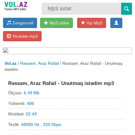
Zengimcell
Mp3 yüklə
Vip Mp3
Youtube mp3
Vol.az
/
Rəssam, Araz Rafail
/ Rəssam, Araz Rafail - Unutmaq
istədim
Rəssam, Araz Rafail - Unutmaq istədim mp3
Ölçüsü:
6.49 Mb
Yüklənib:
486
Müddəti:
02:49
Tezlik:
48000 Hz , 320 Kbps