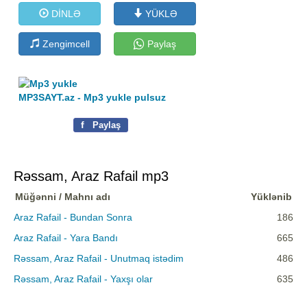
DİNLƏ
YÜKLƏ
Zengimcell
Paylaş
MP3SAYT.az - Mp3 yukle pulsuz
f
Paylaş
Rəssam, Araz Rafail mp3
Müğənni / Mahnı adı
Yüklənib
Araz Rafail - Bundan Sonra
186
Araz Rafail - Yara Bandı
665
Rəssam, Araz Rafail - Unutmaq istədim
486
Rəssam, Araz Rafail - Yaxşı olar
635